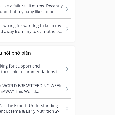
l like a failure Hi mums. Recently
ound that my baby likes to be
d by my mother a lot. When...
I wrong for wanting to keep my
ld away from my toxic mother?
p. I probably have to speak to...
u hỏi phổ biến
king for support and
ctor/clinic recommendations for
edical abortion i'm feeling really
r...
✨ WORLD BREASTFEEDING WEEK
VEAWAY This World
astfeeding Week, we're
ebrating every mum's fe...
Ask the Expert: Understanding
ant Eczema & Early Nutrition 👶