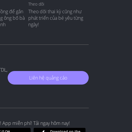
Theo dõi
đồng để gắn
Theo dõi thai kỳ cũng như
ng ông bố bà
phát triển của bé yêu từng
ình
ngày!
TDL,
Liên hệ quảng cáo
! App miễn phí! Tải ngay hôm nay!