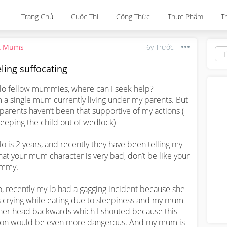
Trang Chủ
Cuộc Thi
Công Thức
Thực Phẩm
T
t Mums
6y Trước
ling suffocating
lo fellow mummies, where can I seek help? 

m a single mum currently living under my parents. But 
parents haven’t been that supportive of my actions ( 
keeping the child out of wedlock) 

lo is 2 years, and recently they have been telling my 
that your mum character is very bad, don’t be like your 
my. 

o, recently my lo had a gagging incident because she 
 crying while eating due to sleepiness and my mum 
t her head backwards which I shouted because this 
ion would be even more dangerous. And my mum is 