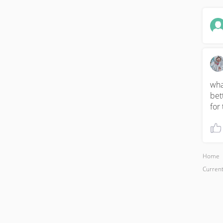
wha
bet
for 
Home
Current