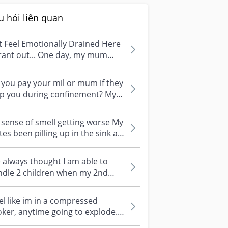
u hỏi liên quan
t Feel Emotionally Drained Here
rant out... One day, my mum
pened to give my little girl wh...
you pay your mil or mum if they
lp you during confinement? My
 is a Malaysian, my husband is...
sense of smell getting worse My
tes been pilling up in the sink all
ause I couldn’t stand t...
e always thought I am able to
ndle 2 children when my 2nd
ld arrived 2 months ago. Things
eel like im in a compressed
ker, anytime going to explode.
no1 is 19mo while no2 is 2mo...