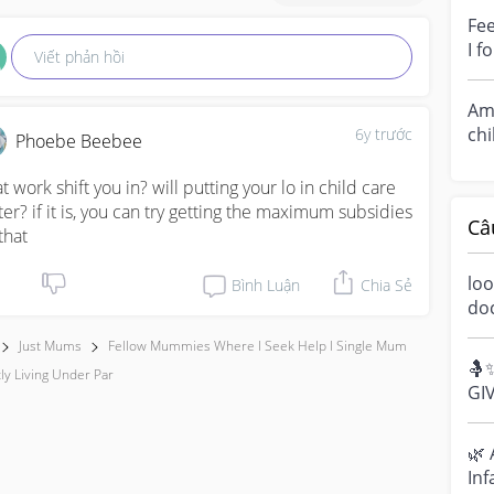
Fee
I f
Viết phản hồi
hel
Am 
chi
6y trước
Phoebe Beebee
Hel
t work shift you in? will putting your lo in child care 
ter? if it is, you can try getting the maximum subsidies 
Câ
that
loo
Bình Luận
Chia Sẻ
do
a m
Just Mums
Fellow Mummies Where I Seek Help I Single Mum
ove
🤱
ly Living Under Par
GI
Bre
cel
🌿 
Inf