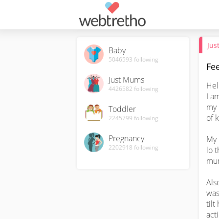
Jus
Baby
5046593
following
Fee
Just Mums
Hel
4426582
following
I a
my 
Toddler
of 
2245799
following
Pregnancy
My 
2202918
following
lo 
mum
Als
was
til
act