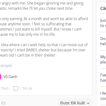
y angry with me. She began ignoring me and giving 
Câ
stic remarks like I’ll let you choke next time. 

m only earning 3k a month and won’t be able to afford 
Jus
ouse anytime soon. I feel so suffocating that 
to 
etimes I just want to kill myself. But I know I can’t 
hap
ause my lo has only me in his life. 

Do 
he
 idea where can I seek help so that I can move out of 
mil
s toxicity? I tried BABES shelter but because I’m over 
ears old I can’t be in their shelter. 

My 
pla
vicepls
bec
I'v
Vô Danh
ha
chi
Thích
1
Trả Lời
i...
I f
coo
 lời
Được Đề Xuất
My 