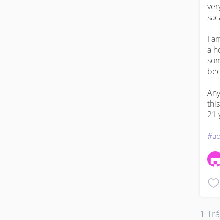
ver
saca
I a
a h
som
bec
Any
thi
21 y
#ad
1 Trả