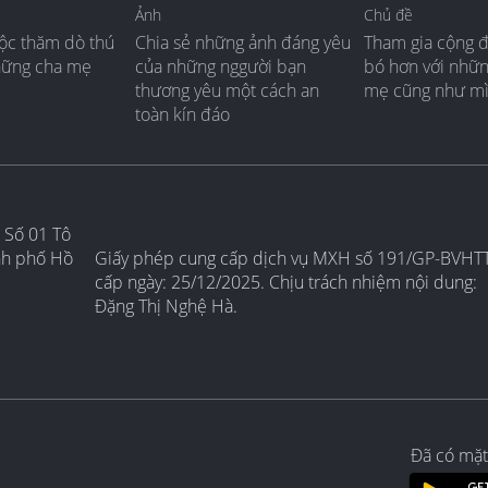
Ảnh
Chủ đề
ộc thăm dò thú
Chia sẻ những ảnh đáng yêu
Tham gia cộng 
hững cha mẹ
của những nggười bạn
bó hơn với nhữ
thương yêu một cách an
mẹ cũng như m
toàn kín đáo
 Số 01 Tô
nh phố Hồ
Giấy phép cung cấp dịch vụ MXH số 191/GP-BVHT
cấp ngày: 25/12/2025. Chịu trách nhiệm nội dung:
Đặng Thị Nghệ Hà.
Đã có mặt