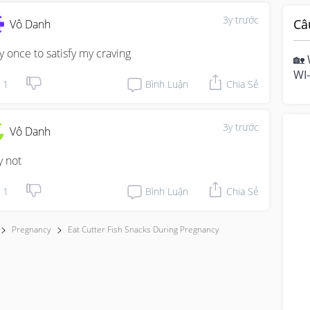
3y trước
Câ
Vô Danh
y once to satisfy my craving
🏡 
WI-
1
Bình Luận
Chia Sẻ
hom
mo
3y trước
Vô Danh
 not
1
Bình Luận
Chia Sẻ
Pregnancy
Eat Cutter Fish Snacks During Pregnancy