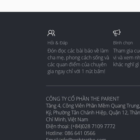
Hỏi & Đáp
Bình chọn
Đón đọc các bài báo về làm
Tham gia cu
cha mẹ, phong cách sống và
vị và xem n
các quan điểm của chuyên
khác nghĩ gì
gia ngay chỉ với 1 nút bấm!
CÔNG TY CỔ PHẦN THE PARENT
Tầng 4, Công Viên Phần Mềm Quang Trung,
Ký, Phường Tân Chánh Hiệp, Quận 12, Thà
Chí Minh, Việt Nam
Điện thoại: (+84)028 7109 7772
Hotline: 086 641 0566