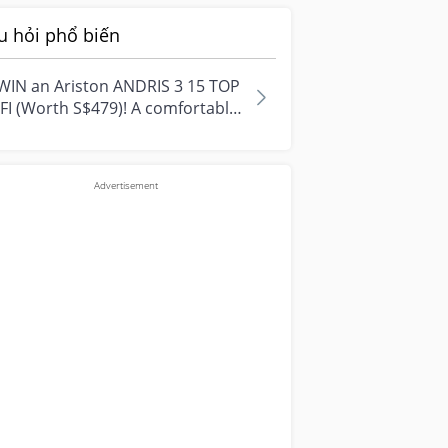
u hỏi phổ biến
WIN an Ariston ANDRIS 3 15 TOP
FI (Worth S$479)! A comfortable
e starts with everyday
ment...