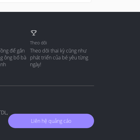
Theo dõi
đồng để gắn
Theo dõi thai kỳ cũng như
ng ông bố bà
phát triển của bé yêu từng
ình
ngày!
TDL,
Liên hệ quảng cáo