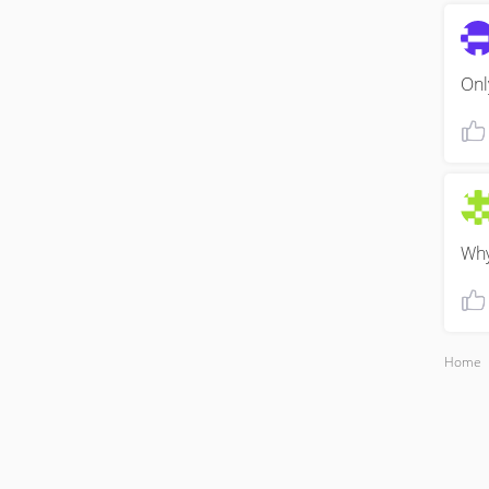
Onl
Why
Home