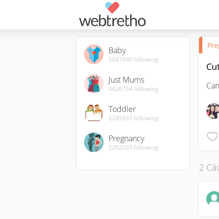
Pre
Baby
5047040
following
Cut
Just Mums
Can
4426754
following
Toddler
2245933
following
Pregnancy
2203265
following
2 Các