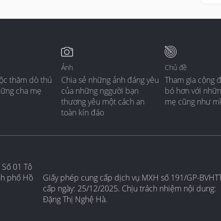
Ảnh
Chủ đề
ộc thăm dò thú
Chia sẻ những ảnh đáng yêu
Tham gia cộng 
hững cha mẹ
của những nggười bạn
bó hơn với nhữ
thương yêu một cách an
mẹ cũng như m
toàn kín đáo
 Số 01 Tô
nh phố Hồ
Giấy phép cung cấp dịch vụ MXH số 191/GP-BVHT
cấp ngày: 25/12/2025. Chịu trách nhiệm nội dung:
Đặng Thị Nghệ Hà.