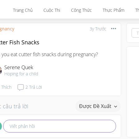
Trang Chủ
Cuộc Thi
Công Thức
Thực Phẩm
T
gnancy
3y Trước
ter Fish Snacks
 you eat cutter fish snacks during pregnancy?
Serene Quek
Hoping for a child
Thích
2
Trả Lời
 câu trả lời
Được Đề Xuất
Viết phản hồi