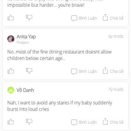
impossible but harder... you’re brave!
Bình Luận
Chia Sẻ
Anita Yap
6y trước
Preggers
No..most of the fine dining restaurant doesnt allow 
children below certain age..
Bình Luận
Chia Sẻ
7y trước
Vô Danh
Nah, I want to avoid any stares if my baby suddenly 
burst into loud cries
Bình Luận
Chia Sẻ