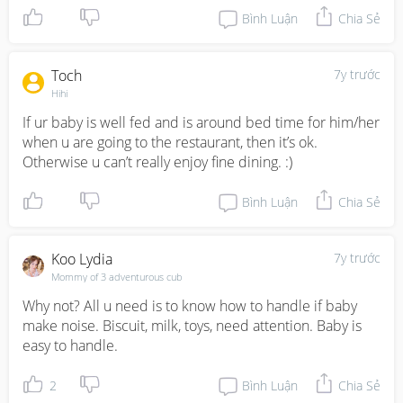
Bình Luận
Chia Sẻ
Toch
7y trước
Hihi
If ur baby is well fed and is around bed time for him/her 
when u are going to the restaurant, then it’s ok. 
Otherwise u can’t really enjoy fine dining. :)
Bình Luận
Chia Sẻ
Koo Lydia
7y trước
Mommy of 3 adventurous cub
Why not? All u need is to know how to handle if baby 
make noise. Biscuit, milk, toys, need attention. Baby is 
easy to handle.
2
Bình Luận
Chia Sẻ