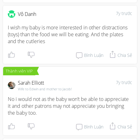
7y trước
Vô Danh
I wish my baby is more interested in other distractions 
(toys) than the food we will be eating. And the plates 
and the cutleries
Bình Luận
Chia Sẻ
Thành viên VIP
Sarah Elliott
7y trước
Wife to Edwin and mother to Jacob!
No i would not as the baby won’t be able to appreciate 
it and other patrons may not appreciate you bringing 
the baby too.
Bình Luận
Chia Sẻ