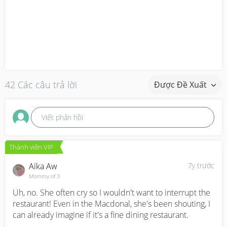
42 Các câu trả lời
Được Đề Xuất
Viết phản hồi
Thành viên VIP
Aika Aw
7y trước
Mommy of 3
Uh, no. She often cry so I wouldn't want to interrupt the 
restaurant! Even in the Macdonal, she's been shouting, I 
can already imagine if it's a fine dining restaurant.