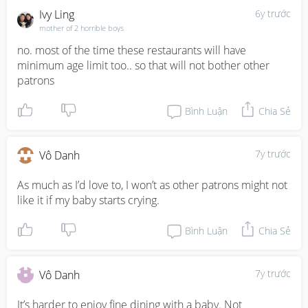
Ivy Ling
6y trước
mother of 2 horrible boys
no. most of the time these restaurants will have 
minimum age limit too.. so that will not bother other 
patrons
Bình Luận
Chia Sẻ
7y trước
Vô Danh
As much as I’d love to, I won’t as other patrons might not 
like it if my baby starts crying.
Bình Luận
Chia Sẻ
7y trước
Vô Danh
It’s harder to enjoy fine dining with a baby. Not 