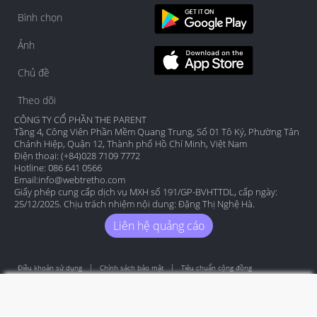
Bình chọn
Ảnh
Chủ đề
Theo dõi
CÔNG TY CỔ PHẦN THE PARENT
Tầng 4, Công Viên Phần Mềm Quang Trung, Số 01 Tô Ký, Phường Tân
Chánh Hiệp, Quận 12, Thành phố Hồ Chí Minh, Việt Nam
Điện thoại: (+84)028 7109 7772
Hotline: 086 641 0566
Email:
info@webtretho.com
Giấy phép cung cấp dịch vụ MXH số 191/GP-BVHTTDL, cấp ngày:
25/12/2025. Chịu trách nhiệm nội dung: Đặng Thị Nghệ Hà.
Liên hệ quảng cáo
Điều khoản sử dụng
Chính sách bảo mật
Tiêu chuẩn cộng đồng
Copyright by Webtretho 2006.