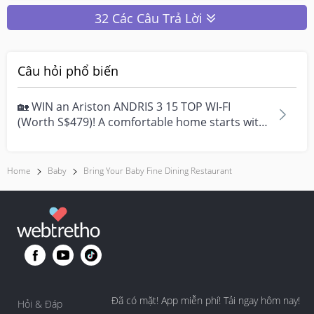
32 Các Câu Trả Lời
Câu hỏi phổ biến
🏡 WIN an Ariston ANDRIS 3 15 TOP WI-FI
(Worth S$479)! A comfortable home starts with
everyday moment...
Home
Baby
Bring Your Baby Fine Dining Restaurant
Đã có mặt! App miễn phí! Tải ngay hôm nay!
Hỏi & Đáp