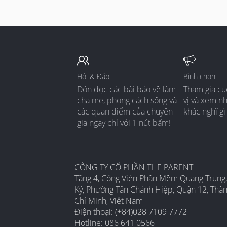
Hỏi & Đáp
Bình chọn
Đón đọc các bài báo về làm
Tham gia cu
cha mẹ, phong cách sống và
vị và xem n
các quan điểm của chuyên
khác nghĩ gì
gia ngay chỉ với 1 nút bấm!
CÔNG TY CỔ PHẦN THE PARENT
Tầng 4, Công Viên Phần Mềm Quang Trung,
Ký, Phường Tân Chánh Hiệp, Quận 12, Thà
Chí Minh, Việt Nam
Điện thoại: (+84)028 7109 7772
Hotline: 086 641 0566