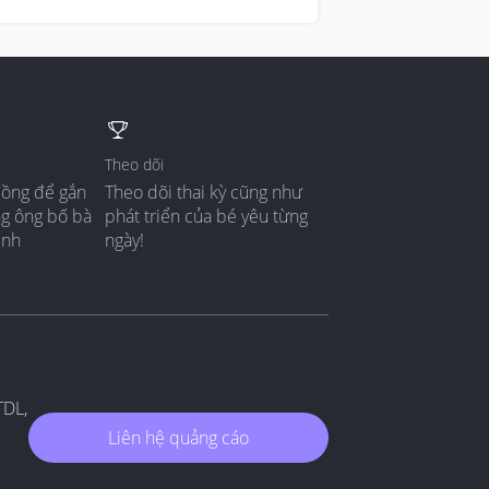
Theo dõi
đồng để gắn
Theo dõi thai kỳ cũng như
ng ông bố bà
phát triển của bé yêu từng
ình
ngày!
TDL,
Liên hệ quảng cáo