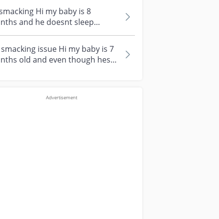
smacking Hi my baby is 8
nths and he doesnt sleep
ough the night and he keeps
sing and tu...
 smacking issue Hi my baby is 7
nths old and even though hes
l he still lip smacking. Pls ad...