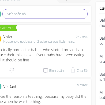
Câ
Viết phản hồi
Bab
mon
 viên VIP
tee
Vivien
5y trước
Bab
Household goddess of 2 adventurous little heart throb
comi
wee
s actually normal for babies who started on solids to 
an.
uce their milk intake. if your baby have been eating 
Mil
l, it should be fine
cra
mom
Bình Luận
Chia Sẻ
mou
Ba
is 
but
5y trước
Vô Danh
Mil
be the reason is teething.  because my baby did the 
bab
e when he was teething.
wee