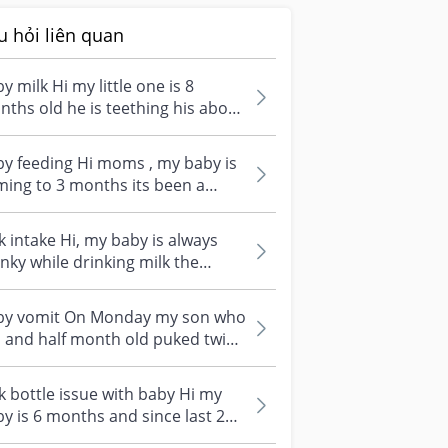
u hỏi liên quan
y milk Hi my little one is 8
ths old he is teething his above
th is coming his milk intake...
y feeding Hi moms , my baby is
ng to 3 months its been a
k his milk intake has reduced
..
k intake Hi, my baby is always
nky while drinking milk the
ent we put the bottle in the
...
by vomit On Monday my son who
1 and half month old puked twice
 it was little both the times...
k bottle issue with baby Hi my
y is 6 months and since last 2
ks he drinks milk but has bec...