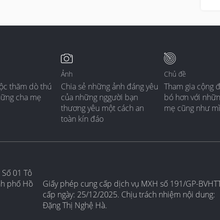
Ảnh
Chủ đề
ộc thăm dò thú
Chia sẻ những ảnh đáng yêu
Tham gia cộng 
hững cha mẹ
của những nggười bạn
bó hơn với nhữ
thương yêu một cách an
mẹ cũng như m
toàn kín đáo
 Số 01 Tô
nh phố Hồ
Giấy phép cung cấp dịch vụ MXH số 191/GP-BVHT
cấp ngày: 25/12/2025. Chịu trách nhiệm nội dung:
Đặng Thị Nghệ Hà.