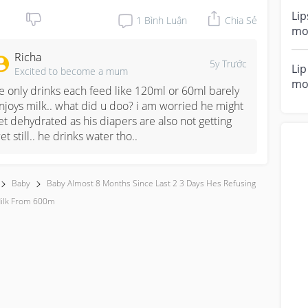
Lip
1
Bình Luận
Chia Sẻ
mo
thr
Richa
tos
5y Trước
Lip
Excited to become a mum
mo
e only drinks each feed like 120ml or 60ml barely 
ful
njoys milk.. what did u doo? i am worried he might 
et dehydrated as his diapers are also not getting 
et still.. he drinks water tho..
Baby
Baby Almost 8 Months Since Last 2 3 Days Hes Refusing
Milk From 600m