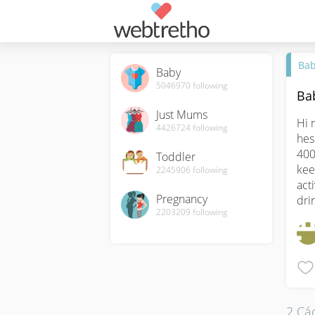
Ba
Baby
5046970
following
Ba
Just Mums
Hi 
4426724
following
hes
400 
Toddler
kee
2245906
following
act
Pregnancy
dri
2203209
following
2 Các