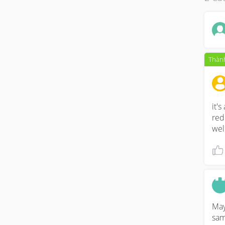
Thành
it'
red
wel
May
sam