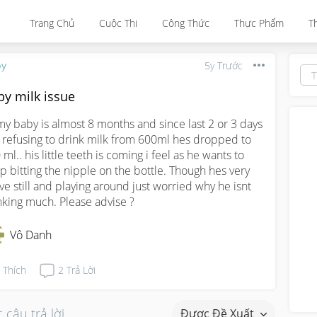
Trang Chủ
Cuộc Thi
Công Thức
Thực Phẩm
T
by
5y Trước
by milk issue
my baby is almost 8 months and since last 2 or 3 days 
 refusing to drink milk from 600ml hes dropped to 
ml.. his little teeth is coming i feel as he wants to 
p bitting the nipple on the bottle. Though hes very 
ive still and playing around just worried why he isnt 
nking much. Please advise ?
Vô Danh
Thích
2
Trả Lời
 câu trả lời
Được Đề Xuất