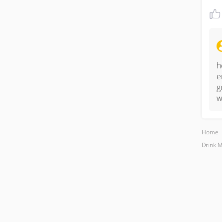
h
e
g
w
Home
Drink 