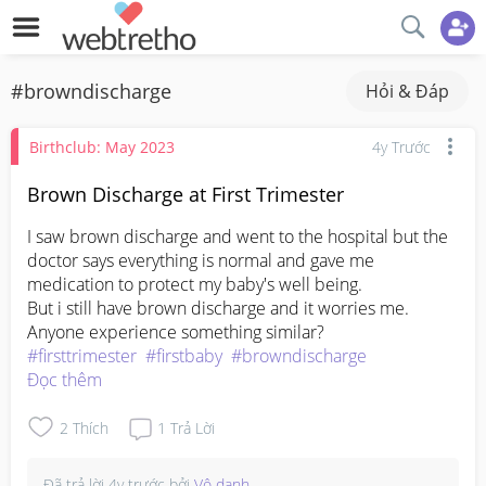
#browndischarge
Hỏi & Đáp
Birthclub: May 2023
4y Trước
Brown Discharge at First Trimester
I saw brown discharge and went to the hospital but the 
doctor says everything is normal and gave me 
medication to protect my baby's well being. 

But i still have brown discharge and it worries me. 

#firsttrimester
#firstbaby
#browndischarge
Đọc thêm
2
Thích
1
Trả Lời
Đã trả lời
4y trước
bởi
Vô danh