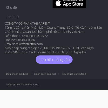
Chủ đề
Theo dõi
CÔNG TY CỔ PHẦN THE PARENT
Tầng 4, Công Viên Phần Mềm Quang Trung, Số 01 Tô Ký, Phường Tân
Chánh Hiệp, Quận 12, Thành phố Hồ Chí Minh, Việt Nam
Điện thoại: (+84)028 7109 7772
Hotline: 086 641 0566
Email:
info@webtretho.com
Giấy phép cung cấp dịch vụ MXH số 191/GP-BVHTTDL, cấp ngày:
25/12/2025. Chịu trách nhiệm nội dung: Đặng Thị Nghệ Hà.
Liên hệ quảng cáo
Điều khoản sử dụng
Chính sách bảo mật
Tiêu chuẩn cộng đồng
Copyright by Webtretho 2006.