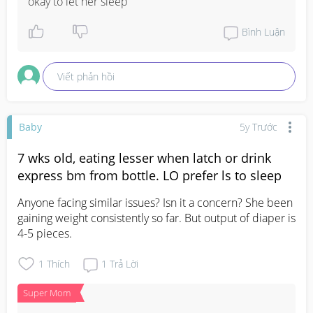
okay to let her sleep
Bình Luận
Viết phản hồi
Baby
5y Trước
7 wks old, eating lesser when latch or drink
express bm from bottle. LO prefer ls to sleep
Anyone facing similar issues? Isn it a concern? She been 
gaining weight consistently so far. But output of diaper is 
4-5 pieces.
1
Thích
1
Trả Lời
Super Mom