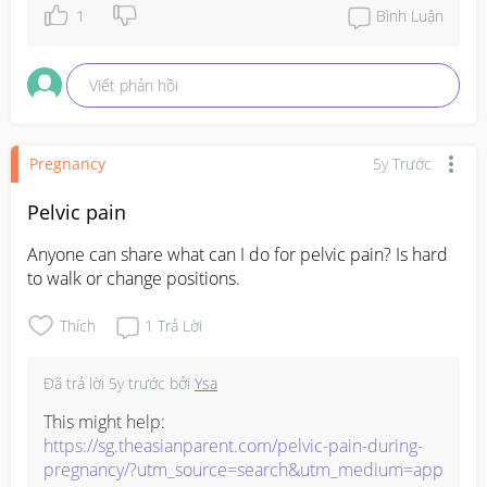
1
Bình Luận
Viết phản hồi
Pregnancy
5y Trước
Pelvic pain
Anyone can share what can I do for pelvic pain? Is hard 
to walk or change positions.
Thích
1
Trả Lời
Đã trả lời
5y trước
bởi
Ysa
This might help: 
https://sg.theasianparent.com/pelvic-pain-during-
pregnancy/?utm_source=search&utm_medium=app