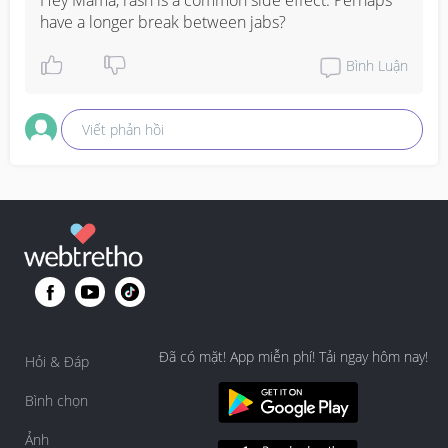
have a longer break between jabs?
Bình Luận
Viết phản hồi
Đã có mặt! App miễn phí! Tải ngay hôm nay!
Hỏi & Đáp
Bình chọn
Ảnh