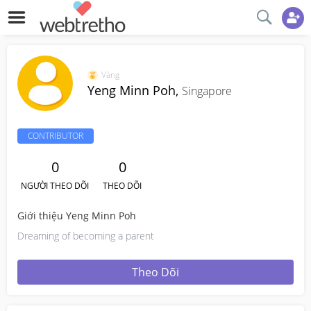
Vàng
Yeng Minn Poh,
Singapore
CONTRIBUTOR
0
0
NGƯỜI THEO DÕI
THEO DÕI
Giới thiệu Yeng Minn Poh
Dreaming of becoming a parent
Theo Dõi