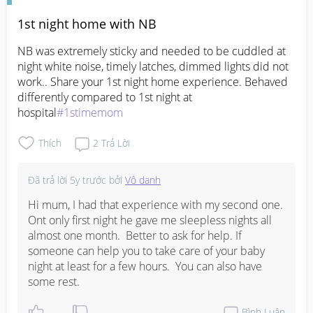
1st night home with NB
NB was extremely sticky and needed to be cuddled at 
night white noise, timely latches, dimmed lights did not 
work.. Share your 1st night home experience. Behaved 
differently compared to 1st night at 
hospital
#1stimemom
Thích
2
Trả Lời
Đã trả lời
5y trước
bởi
Vô danh
Hi mum, I had that experience with my second one.  
Ont only first night he gave me sleepless nights all 
almost one month.  Better to ask for help. If 
someone can help you to take care of your baby 
night at least for a few hours.  You can also have 
some rest.
Bình Luận