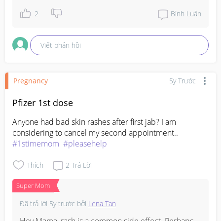
2
Bình Luận
Viết phản hồi
Pregnancy
5y Trước
Pfizer 1st dose
Anyone had bad skin rashes after first jab? I am 
considering to cancel my second appointment.. 
#1stimemom
#pleasehelp
Thích
2
Trả Lời
Super Mom
Đã trả lời
5y trước
bởi
Lena Tan
Hey Mama, rash is a common side effect. Perhaps 