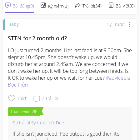
Bài đăng
(
9
)
Trả lời
(
34
)
Bài viết
(
0
)
Kỷ niệm
(
0
)
Baby
5y Trước
STTN for 2 month old?
LO just turned 2 months. Her last feed is at 9.30pm. She 
slept at 10.45pm. She doesn't wake up, we would 
disturb her at around 2.45am. We are concerned if we 
don't wake her up, it will be too long between feeds. Is 
it OK to wake her up or we wait for her cue? 
#advicepls
Đọc thêm
Thích
2
Trả Lời
Thành viên VIP
Đã trả lời
5y trước
bởi
Dee
If she isn’t jaundiced, Pee output is good then it’s 