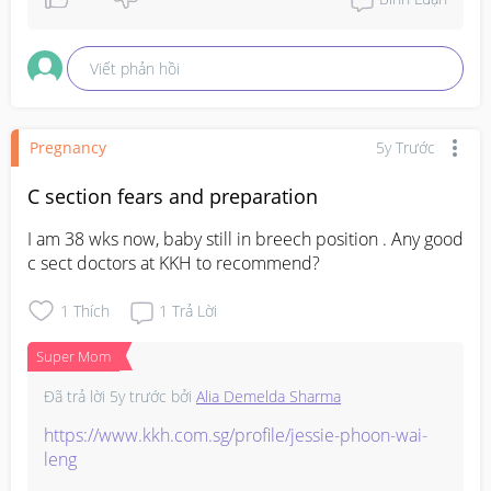
Viết phản hồi
Pregnancy
5y Trước
C section fears and preparation
I am 38 wks now, baby still in breech position . Any good 
c sect doctors at KKH to recommend?
1
Thích
1
Trả Lời
Super Mom
Đã trả lời
5y trước
bởi
Alia Demelda Sharma
https://www.kkh.com.sg/profile/jessie-phoon-wai-
leng