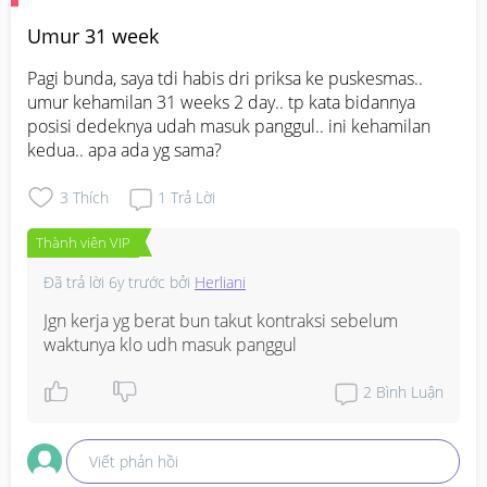
Umur 31 week
Pagi bunda, saya tdi habis dri priksa ke puskesmas.. 
umur kehamilan 31 weeks 2 day.. tp kata bidannya 
posisi dedeknya udah masuk panggul.. ini kehamilan 
kedua.. apa ada yg sama?
3
Thích
1
Trả Lời
Thành viên VIP
Đã trả lời
6y trước
bởi
Herliani
Jgn kerja yg berat bun takut kontraksi sebelum 
waktunya klo udh masuk panggul
2
Bình Luận
Viết phản hồi