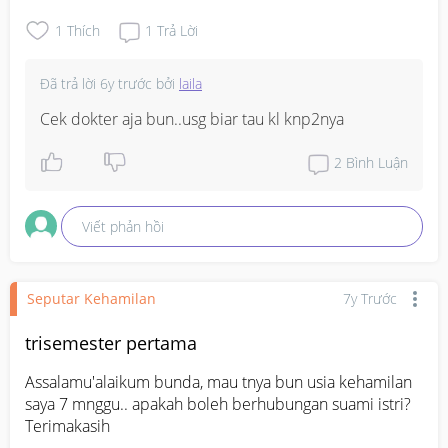
1
Thích
1
Trả Lời
Đã trả lời
6y trước
bởi
laila
Cek dokter aja bun..usg biar tau kl knp2nya
2
Bình Luận
Viết phản hồi
Seputar Kehamilan
7y Trước
trisemester pertama
Assalamu'alaikum bunda, mau tnya bun usia kehamilan 
saya 7 mnggu.. apakah boleh berhubungan suami istri?

Terimakasih