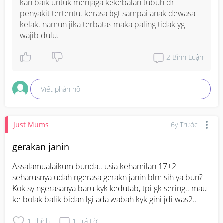
kan baik untuk menjaga kekebalan tubuh dr 
penyakit tertentu. kerasa bgt sampai anak dewasa 
kelak. namun jika terbatas maka paling tidak yg 
wajib dulu.
2
Bình Luận
Viết phản hồi
Just Mums
6y Trước
gerakan janin
Assalamualaikum bunda.. usia kehamilan 17+2 
seharusnya udah ngerasa gerakn janin blm sih ya bun? 
Kok sy ngerasanya baru kyk kedutab, tpi gk sering.. mau 
ke bolak balik bidan lgi ada wabah kyk gini jdi was2..
1
Thích
1
Trả Lời