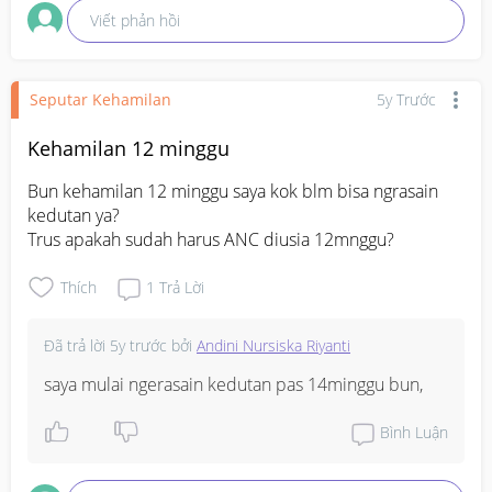
Viết phản hồi
Seputar Kehamilan
5y Trước
Kehamilan 12 minggu
Bun kehamilan 12 minggu saya kok blm bisa ngrasain 
kedutan ya?

Trus apakah sudah harus ANC diusia 12mnggu?
Thích
1
Trả Lời
Đã trả lời
5y trước
bởi
Andini Nursiska Riyanti
saya mulai ngerasain kedutan pas 14minggu bun,
Bình Luận