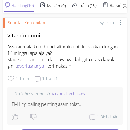
Bài đăng
(
10
)
Trả lời
(
19
)
Bài viết
(
0
)
Kỷ niệm
(
0
)
Seputar Kehamilan
5y Trước
Vitamin bumil
Assalamualaikum bund, vitamin untuk usia kandungan 
14 minggu apa aja ya?

Mau ke bidan blm ada biayanya dah gitu masa kayak 
gini..
#seriusnanya
   terimakasih
1
Thích
1
Trả Lời
Đã trả lời
5y trước
bởi
fatkhu dian husada
TM1 Yg paling penting asam folat...
1
Bình Luận