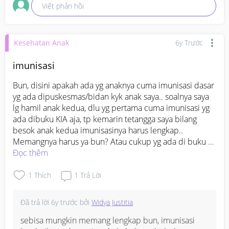
Viết phản hồi
Kesehatan Anak
6y Trước
imunisasi
Bun, disini apakah ada yg anaknya cuma imunisasi dasar 
yg ada dipuskesmas/bidan kyk anak saya.. soalnya saya 
lg hamil anak kedua, dlu yg pertama cuma imunisasi yg 
ada dibuku KIA aja, tp kemarin tetangga saya bilang 
besok anak kedua imunisasinya harus lengkap..

Memangnya harus ya bun? Atau cukup yg ada di buku 
KIA aja?

Đọc thêm
Terimakasih
1
Thích
1
Trả Lời
Đã trả lời
6y trước
bởi
Widya Justitia
sebisa mungkin memang lengkap bun, imunisasi 