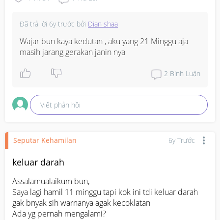
Đã trả lời
6y trước
bởi
Dian shaa
Wajar bun kaya kedutan , aku yang 21 Minggu aja 
masih jarang gerakan janin nya
2
Bình Luận
Viết phản hồi
Seputar Kehamilan
6y Trước
keluar darah
Assalamualaikum bun, 

Saya lagi hamil 11 minggu tapi kok ini tdi keluar darah 
gak bnyak sih warnanya agak kecoklatan

Ada yg pernah mengalami?