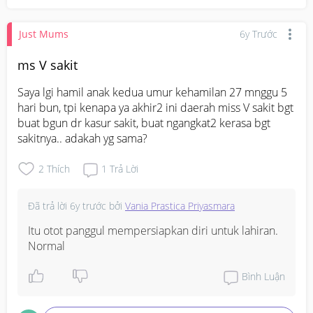
Just Mums
6y Trước
ms V sakit
Saya lgi hamil anak kedua umur kehamilan 27 mnggu 5 
hari bun, tpi kenapa ya akhir2 ini daerah miss V sakit bgt 
buat bgun dr kasur sakit, buat ngangkat2 kerasa bgt 
sakitnya.. adakah yg sama?
2
Thích
1
Trả Lời
Đã trả lời
6y trước
bởi
Vania Prastica Priyasmara
Itu otot panggul mempersiapkan diri untuk lahiran. 
Normal
Bình Luận