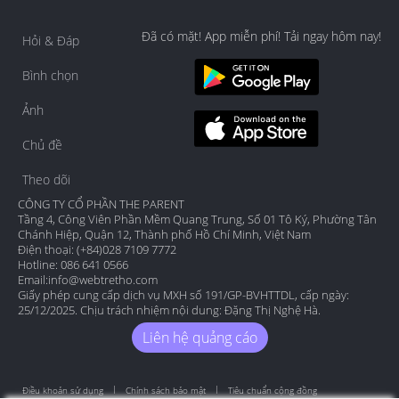
Đã có mặt! App miễn phí! Tải ngay hôm nay!
Hỏi & Đáp
Bình chọn
Ảnh
Chủ đề
Theo dõi
CÔNG TY CỔ PHẦN THE PARENT
Tầng 4, Công Viên Phần Mềm Quang Trung, Số 01 Tô Ký, Phường Tân
Chánh Hiệp, Quận 12, Thành phố Hồ Chí Minh, Việt Nam
Điện thoại: (+84)028 7109 7772
Hotline: 086 641 0566
Email:
info@webtretho.com
Giấy phép cung cấp dịch vụ MXH số 191/GP-BVHTTDL, cấp ngày:
25/12/2025. Chịu trách nhiệm nội dung: Đặng Thị Nghệ Hà.
Liên hệ quảng cáo
Điều khoản sử dụng
Chính sách bảo mật
Tiêu chuẩn cộng đồng