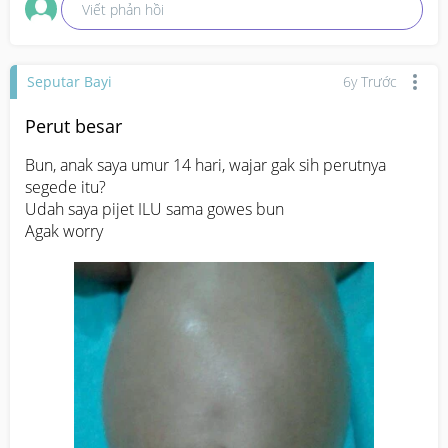
Viết phản hồi
Seputar Bayi
6y Trước
Perut besar
Bun, anak saya umur 14 hari, wajar gak sih perutnya 
segede itu?

Udah saya pijet ILU sama gowes bun

Agak worry