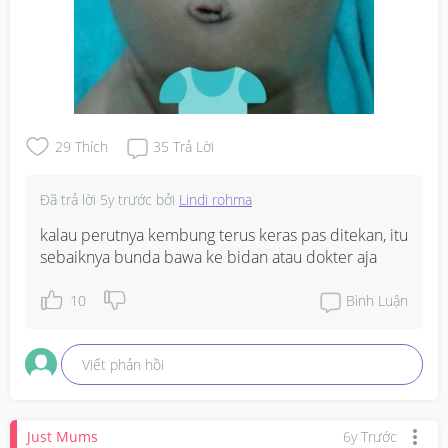
29
Thích
35
Trả Lời
Đã trả lời
5y trước
bởi
Lindi rohma
kalau perutnya kembung terus keras pas ditekan, itu 
sebaiknya bunda bawa ke bidan atau dokter aja
10
Bình Luận
Viết phản hồi
Just Mums
6y Trước