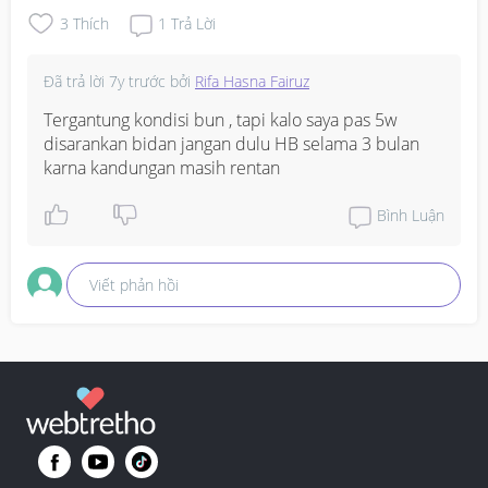
3
Thích
1
Trả Lời
Đã trả lời
7y trước
bởi
Rifa Hasna Fairuz
Tergantung kondisi bun , tapi kalo saya pas 5w 
disarankan bidan jangan dulu HB selama 3 bulan 
karna kandungan masih rentan
Bình Luận
Viết phản hồi