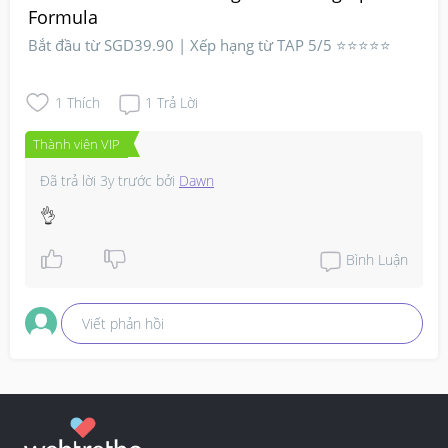
Formula
Bắt đầu từ SGD39.90 | Xếp hạng từ TAP 5/5 ⭐⭐⭐⭐⭐
1
Thích
1
Trả Lời
Thành viên VIP
Đã trả lời
3y trước
bởi
Dawn
👌
Bình Luận
Viết phản hồi