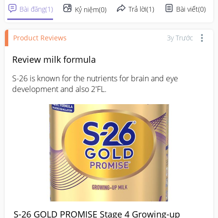
Bài đăng
(
1
)
Trả lời
(
1
)
Bài viết
(
0
)
Kỷ niệm
(
0
)
Product Reviews
3y Trước
Review milk formula
S-26 is known for the nutrients for brain and eye 
development and also 2'FL.
S-26 GOLD PROMISE Stage 4 Growing-up