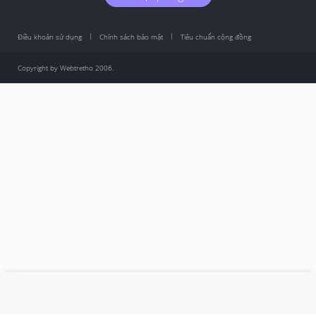
Điều khoản sử dụng
Chính sách bảo mật
Tiêu chuẩn cộng đồng
Copyright by Webtretho 2006.