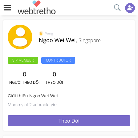
Vàng
Ngoo Wei Wei,
Singapore
VIP MEMBER
CONTRIBUTOR
0
0
NGƯỜI THEO DÕI
THEO DÕI
Giới thiệu Ngoo Wei Wei
Mummy of 2 adorable girls
Theo Dõi