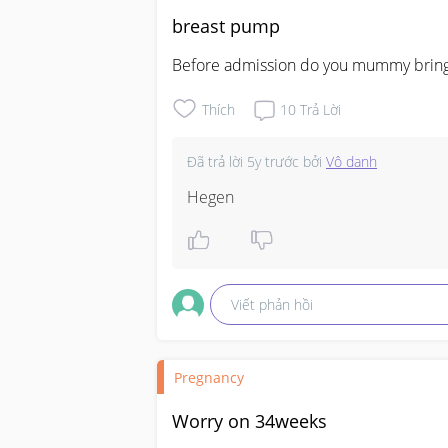
breast pump
Before admission do you mummy bring
Thích
10
Trả Lời
Đã trả lời
5y trước
bởi
Vô danh
Hegen
Viết phản hồi
Pregnancy
Worry on 34weeks