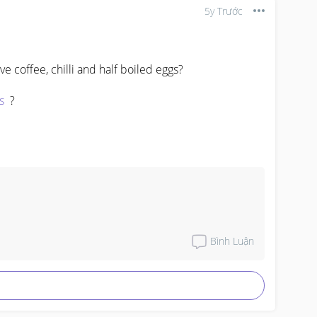
5y Trước
ve coffee, chilli and half boiled eggs?

s
  ?
Bình Luận