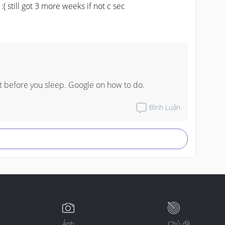
( still got 3 more weeks if not c sec
t before you sleep. Google on how to do.
Bình Luận
Ảnh
Chủ đề