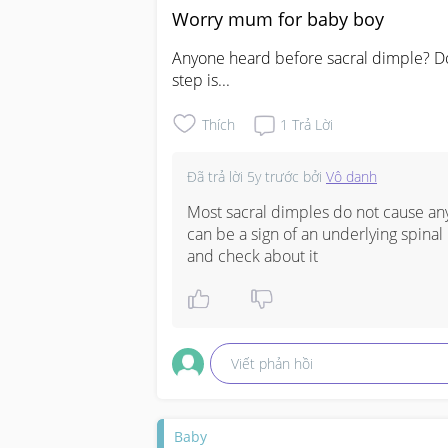
Worry mum for baby boy
Anyone heard before sacral dimple? Do
step is...
Thích
1
Trả Lời
Đã trả lời
5y trước
bởi
Vô danh
Most sacral dimples do not cause any 
can be a sign of an underlying spinal
and check about it
Viết phản hồi
Baby