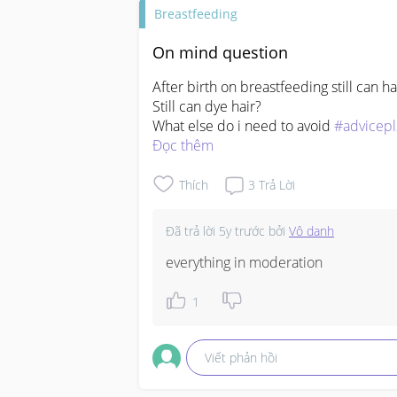
Breastfeeding
On mind question
After birth on breastfeeding still can ha
Still can dye hair?

What else do i need to avoid 
#advicepl
Đọc thêm
Thích
3
Trả Lời
Đã trả lời
5y trước
bởi
Vô danh
everything in moderation
1
Viết phản hồi