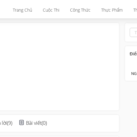
Trang Chủ
Cuộc Thi
Công Thức
Thực Phẩm
T
Điể
NG
 lời
(
9
)
Bài viết
(
0
)