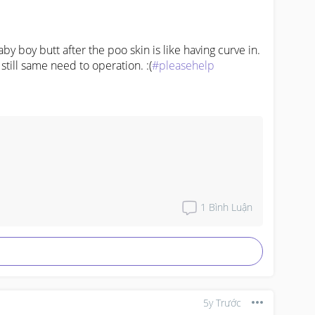
 boy butt after the poo skin is like having curve in. 
still same need to operation. :(
#pleasehelp
1
Bình Luận
5y Trước