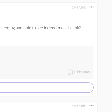
5y Trước
leeding and able to see indeed meat is it ok?
Bình Luận
5y Trước