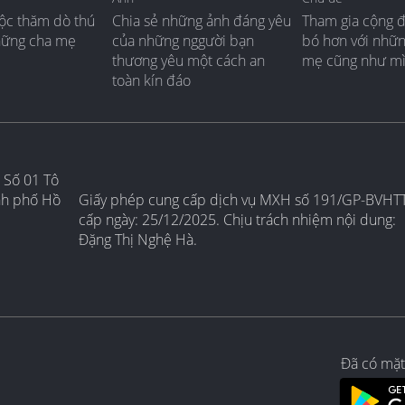
ộc thăm dò thú
Chia sẻ những ảnh đáng yêu
Tham gia cộng 
hững cha mẹ
của những nggười bạn
bó hơn với nhữ
thương yêu một cách an
mẹ cũng như m
toàn kín đáo
 Số 01 Tô
nh phố Hồ
Giấy phép cung cấp dịch vụ MXH số 191/GP-BVHT
cấp ngày: 25/12/2025. Chịu trách nhiệm nội dung:
Đặng Thị Nghệ Hà.
Đã có mặt