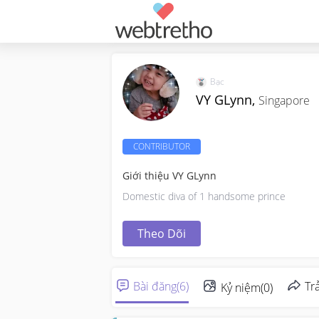
Bạc
VY GLynn,
Singapore
CONTRIBUTOR
Giới thiệu VY GLynn
Domestic diva of 1 handsome prince
Theo Dõi
Bài đăng
(
6
)
Trả
Kỷ niệm
(
0
)