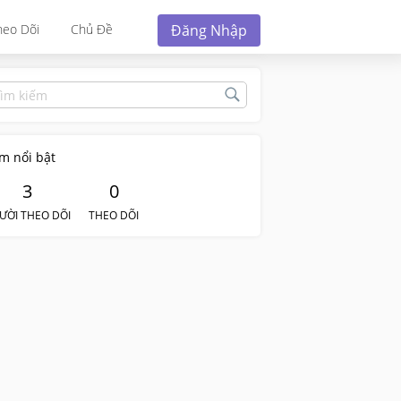
Đăng Nhập
heo Dõi
Chủ Đề
m nổi bật
3
0
ƯỜI THEO DÕI
THEO DÕI