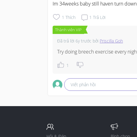
Im 34weeks baby still haven turn down :
1
Thích
1
Trả Lời
Thành viên VIP
Đã trả lời
6y trước
bởi
Priscilla Goh
Try doing breech exercise every nigh
1
Viết phản hồi
Hỏi & Đáp
Bình chọn