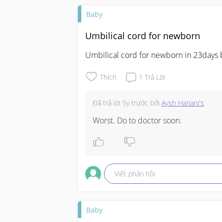
Baby
Umbilical cord for newborn
Umbilical cord for newborn in 23days b
Thích
1
Trả Lời
Đã trả lời
5y trước
bởi
Aysh Hanani's
Worst. Do to doctor soon.
Viết phản hồi
Baby