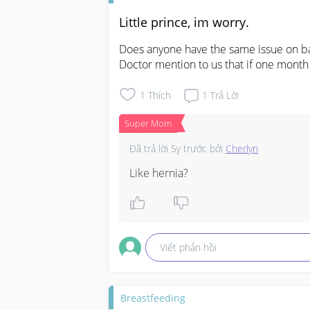
Little prince, im worry.
Does anyone have the same issue on baby
Doctor mention to us that if one month 
1
Thích
1
Trả Lời
Super Mom
Đã trả lời
5y trước
bởi
Cherlyn
Like hernia?
Viết phản hồi
Breastfeeding