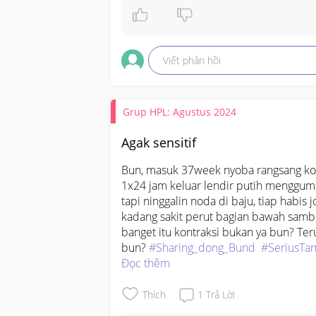
penyimpanan, bisa cek di sini: 
https
https://shope.ee/9KMNPOoFkR
Viết phản hồi
Grup HPL: Agustus 2024
Agak sensitif
Bun, masuk 37week nyoba rangsang kon
1x24 jam keluar lendir putih menggumpal
tapi ninggalin noda di baju, tiap habis j
kadang sakit perut bagian bawah sambil
banget itu kontraksi bukan ya bun? Ter
bun? 
#Sharing_dong_Bund
#SeriusTa
Đọc thêm
Thích
1
Trả Lời