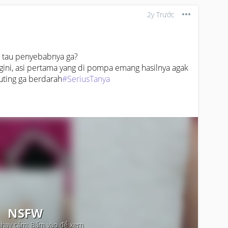
2y Trước
g tau penyebabnya ga?

ini, asi pertama yang di pompa emang hasilnya agak 
uting ga berdarah
#SeriusTanya
NSFW
nhạy cảm: Bấm vào để xem