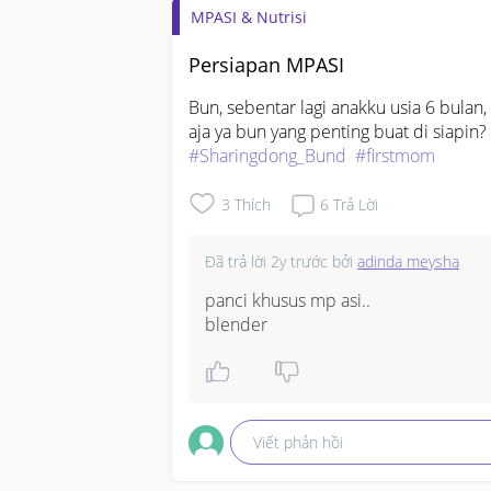
MPASI & Nutrisi
Persiapan MPASI
Bun, sebentar lagi anakku usia 6 bulan, 
#Sharingdong_Bund
#firstmom
3
Thích
6
Trả Lời
Đã trả lời
2y trước
bởi
adinda meysha
panci khusus mp asi..

blender
Viết phản hồi