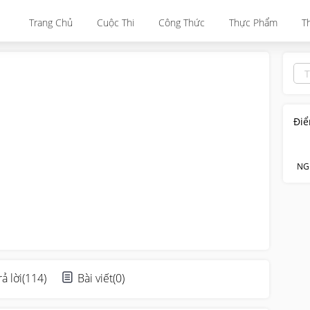
Trang Chủ
Cuộc Thi
Công Thức
Thực Phẩm
T
Điể
NG
rả lời
(
114
)
Bài viết
(
0
)