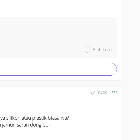
Bình Luận
2y Trước
 silikon atau plastik biasanya?

rjamur, saran dong bun