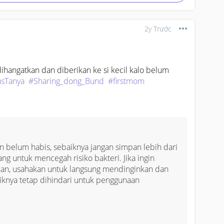
2y Trước
ihangatkan dan diberikan ke si kecil kalo belum 
usTanya
#Sharing_dong_Bund
#firstmom
 belum habis, sebaiknya jangan simpan lebih dari 
ng untuk mencegah risiko bakteri. Jika ingin 
n, usahakan untuk langsung mendinginkan dan 
iknya tetap dihindari untuk penggunaan 
 mempermudah proses pengambilan dan 