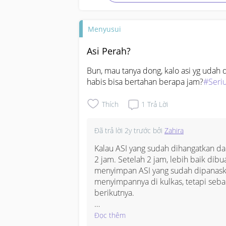
Menyusui
Asi Perah?
Bun, mau tanya dong, kalo asi yg udah d
habis bisa bertahan berapa jam?
#Seri
Thích
1
Trả Lời
Đã trả lời
2y trước
bởi
Zahira
Kalau ASI yang sudah dihangatkan dan
2 jam. Setelah 2 jam, lebih baik dibua
menyimpan ASI yang sudah dipanaska
menyimpannya di kulkas, tetapi seba
berikutnya. 

Kalau kamu butuh pompa ASI untuk
Đọc thêm