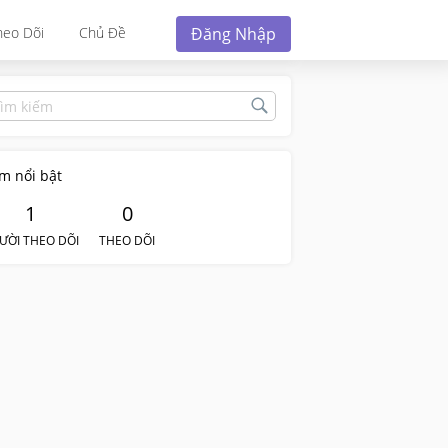
Đăng Nhập
heo Dõi
Chủ Đề
m nổi bật
1
0
ƯỜI THEO DÕI
THEO DÕI