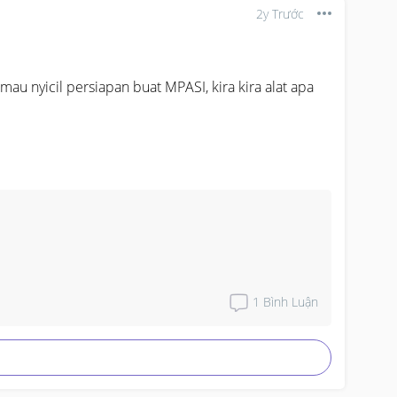
2y Trước
mau nyicil persiapan buat MPASI, kira kira alat apa 
1
Bình Luận