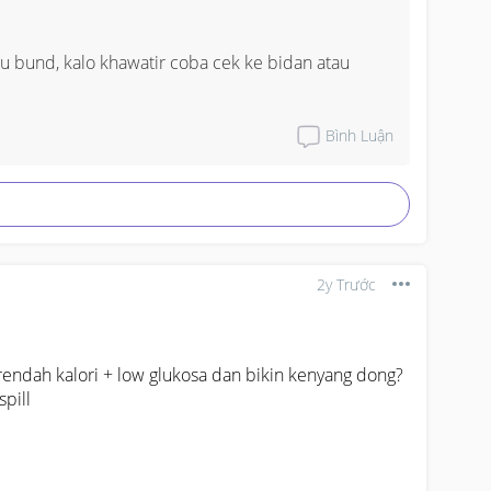
 bund, kalo khawatir coba cek ke bidan atau 
Bình Luận
2y Trước
endah kalori + low glukosa dan bikin kenyang dong?

ill
