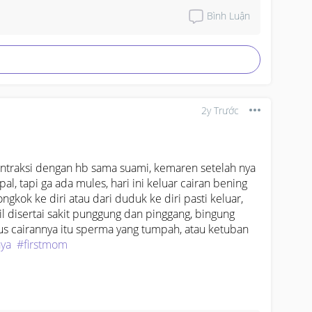
://shope.ee/2fpC4xoqKy.
Bình Luận
2y Trước
traksi dengan hb sama suami, kemaren setelah nya 
, tapi ga ada mules, hari ini keluar cairan bening 
ongkok ke diri atau dari duduk ke diri pasti keluar, 
 disertai sakit punggung dan pinggang, bingung 
us cairannya itu sperma yang tumpah, atau ketuban 
nya
#firstmom