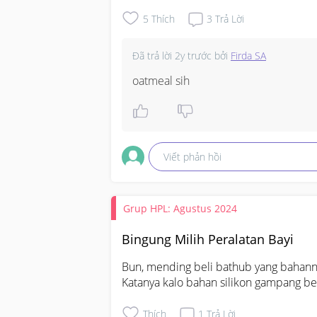
5
Thích
3
Trả Lời
Đã trả lời
2y trước
bởi
Firda SA
oatmeal sih
Viết phản hồi
Grup HPL: Agustus 2024
Bingung Milih Peralatan Bayi
Bun, mending beli bathub yang bahannya
Katanya kalo bahan silikon gampang be
Thích
1
Trả Lời