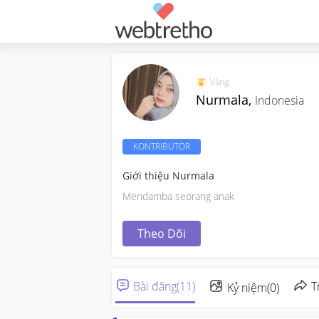
Vàng
Nurmala,
Indonesia
KONTRIBUTOR
Giới thiệu Nurmala
Mendamba seorang anak
Theo Dõi
Bài đăng
(
11
)
T
Kỷ niệm
(
0
)