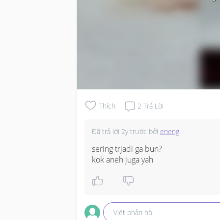
Thích
2
Trả Lời
Đã trả lời
2y trước
bởi
eneng
sering trjadi ga bun?

kok aneh juga yah
Viết phản hồi