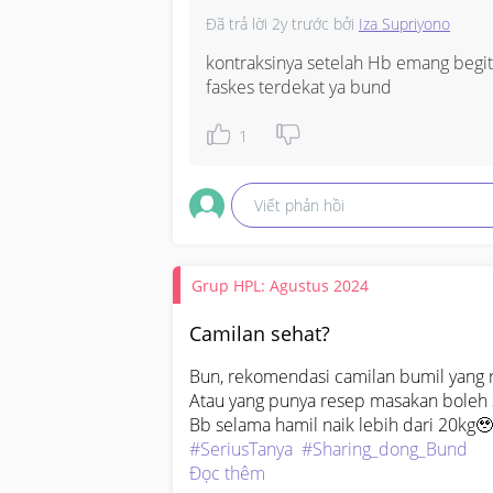
Đã trả lời
2y trước
bởi
Iza Supriyono
kontraksinya setelah Hb emang begitu
faskes terdekat ya bund
1
Viết phản hồi
Grup HPL: Agustus 2024
Camilan sehat?
Bun, rekomendasi camilan bumil yang r
Atau yang punya resep masakan boleh sp
#SeriusTanya
#Sharing_dong_Bund
Đọc thêm