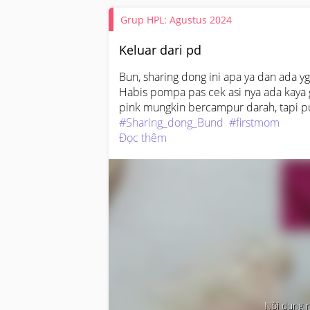
Grup HPL: Agustus 2024
Keluar dari pd
Bun, sharing dong ini apa ya dan ada y
Habis pompa pas cek asi nya ada kaya g
pink mungkin bercampur darah, tapi p
#Sharing_dong_Bund
#firstmom
Đọc thêm
Nội dung 