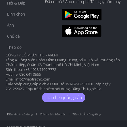
Đã có mặt! App miễn phí! Tải ngay hôm nay!
Hỏi & Đáp
Bình chọn
Ảnh
Chủ đề
Theo dõi
CÔNG TY CỔ PHẦN THE PARENT
Tầng 4, Công Viên Phần Mềm Quang Trung, Số 01 Tô Ký, Phường Tân
Chánh Hiệp, Quận 12, Thành phố Hồ Chí Minh, Việt Nam
Điện thoại: (+84)028 7109 7772
Hotline: 086 641 0566
Email:
info@webtretho.com
Giấy phép cung cấp dịch vụ MXH số 191/GP-BVHTTDL, cấp ngày:
25/12/2025. Chịu trách nhiệm nội dung: Đặng Thị Nghệ Hà.
Liên hệ quảng cáo
Điều khoản sử dụng
Chính sách bảo mật
Tiêu chuẩn cộng đồng
Copyright by Webtretho 2006.