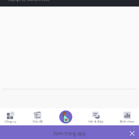
Công cụ
Chủ đề
Hỏi & Đáp
Bình chọn
Xem trong app