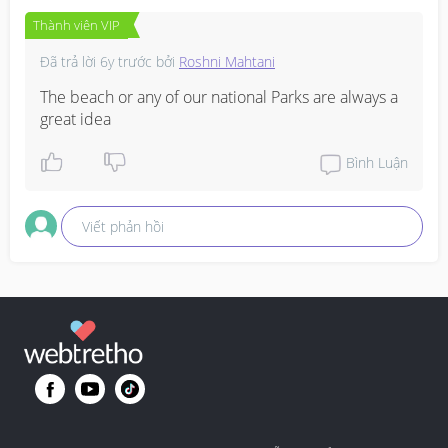
Thành viên VIP
Đã trả lời
6y trước
bởi
Roshni Mahtani
The beach or any of our national Parks are always a 
great idea
Bình Luận
Viết phản hồi