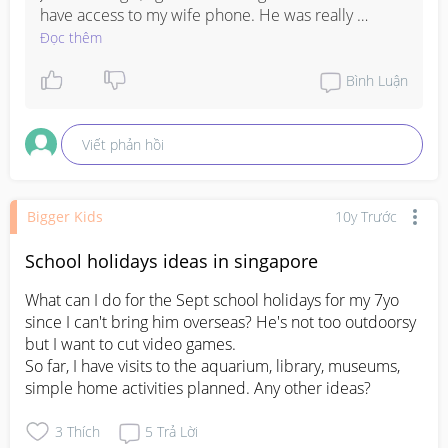
have access to my wife phone. He was really 
efficient and I have access to everything including 
Đọc thêm
phone calls, logs, SMS, surrounding and location. 
What I like about the job is that it cannot be trace. I 
Bình Luận
have this working for months now. I am just another 
satisfied customer.

Viết phản hồi
WWW.HACKERSPYVILLE.COM
Bigger Kids
10y Trước
School holidays ideas in singapore
What can I do for the Sept school holidays for my 7yo 
since I can't bring him overseas? He's not too outdoorsy 
but I want to cut video games. 

So far, I have visits to the aquarium, library, museums, 
simple home activities planned. Any other ideas?
3
Thích
5
Trả Lời