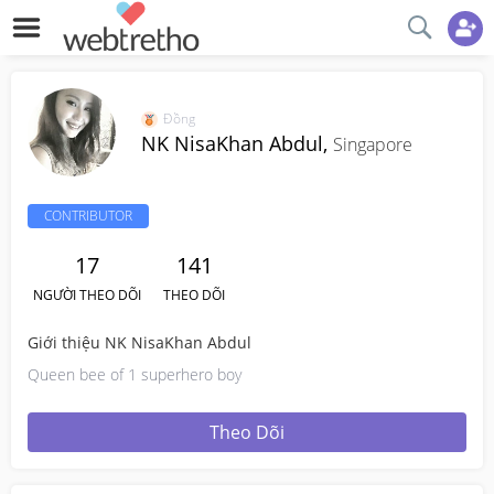
Đồng
NK NisaKhan Abdul,
Singapore
CONTRIBUTOR
17
141
NGƯỜI THEO DÕI
THEO DÕI
Giới thiệu NK NisaKhan Abdul
Queen bee of 1 superhero boy
Theo Dõi