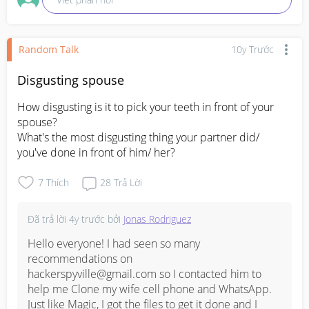
Random Talk
10y Trước
Disgusting spouse
How disgusting is it to pick your teeth in front of your 
spouse? 

What's the most disgusting thing your partner did/ 
you've done in front of him/ her?
7
Thích
28
Trả Lời
Đã trả lời
4y trước
bởi
Jonas Rodriguez
Hello everyone! I had seen so many 
recommendations on

hackerspyville@gmail.com so I contacted him to 
help me Clone my wife cell phone and WhatsApp. 
Just like Magic, I got the files to get it done and I 