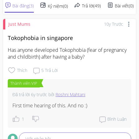
Bài đăng
(
3
)
Trả lời
(
49
)
Bài viết
(
0
)
Kỷ niệm
(
0
)
Just Mums
10y Trước
Tokophobia in singapore
Has anyone developed Tokophobia (fear of pregnancy 
and childbirth) after having a baby?
Thích
5
Trả Lời
Thành viên VIP
Đã trả lời
6y trước
bởi
Roshni Mahtani
First time hearing of this. And no :)
1
Bình Luận
Viết phản hồi