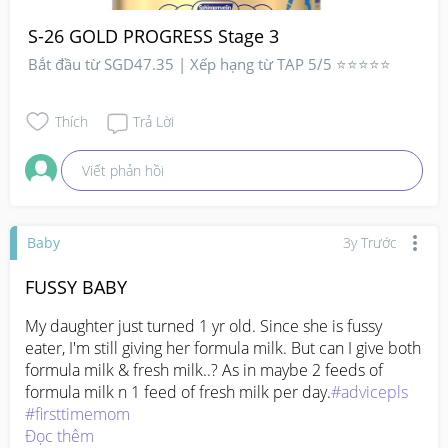
S-26 GOLD PROGRESS Stage 3
Bắt đầu từ SGD47.35 | Xếp hạng từ TAP 5/5 ⭐⭐⭐⭐⭐
Thích
Trả Lời
Viết phản hồi
Baby
3y Trước
FUSSY BABY
My daughter just turned 1 yr old. Since she is fussy 
eater, I'm still giving her formula milk. But can I give both 
formula milk & fresh milk..? As in maybe 2 feeds of 
formula milk n 1 feed of fresh milk per day.
#advicepls
#firsttimemom
Đọc thêm