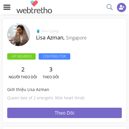
Kim Cương
Lisa Azman,
Singapore
VIP MEMBER
CONTRIBUTOR
2
3
NGƯỜI THEO DÕI
THEO DÕI
Giới thiệu Lisa Azman
Queen bee of 2 energetic little heart throb
Theo Dõi