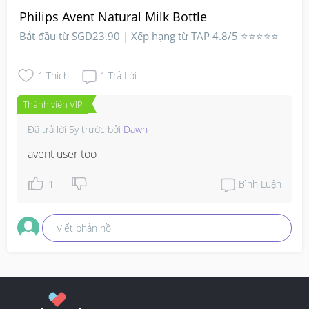
Philips Avent Natural Milk Bottle
Bắt đầu từ SGD23.90 | Xếp hạng từ TAP 4.8/5 ⭐⭐⭐⭐⭐
1
Thích
1
Trả Lời
Thành viên VIP
Đã trả lời
5y trước
bởi
Dawn
avent user too
1
Bình Luận
Viết phản hồi