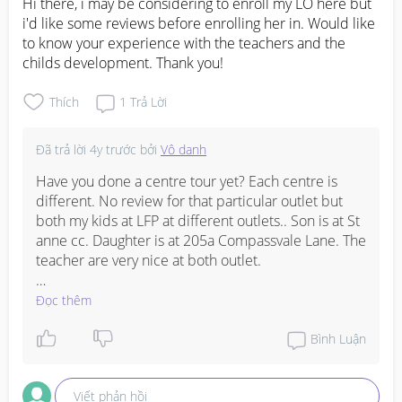
Hi there, i may be considering to enroll my LO here but 
i'd like some reviews before enrolling her in. Would like 
to know your experience with the teachers and the 
childs development. Thank you!
Thích
1
Trả Lời
Đã trả lời
4y trước
bởi
Vô danh
Have you done a centre tour yet? Each centre is 
different. No review for that particular outlet but 
both my kids at LFP at different outlets.. Son is at St 
anne cc. Daughter is at 205a Compassvale Lane. The 
teacher are very nice at both outlet.

St anne outlet was very patient with my son who has 
Đọc thêm
a super hard time settling in. And all the teacher 
know all the kids and the ppl who pick them up, 
Bình Luận
across level.
Viết phản hồi