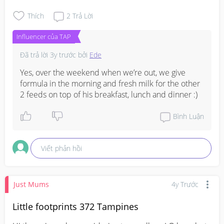
Thích
2
Trả Lời
Influencer của TAP
Đã trả lời
3y trước
bởi
Ede
Yes, over the weekend when we’re out, we give 
formula in the morning and fresh milk for the other 
2 feeds on top of his breakfast, lunch and dinner :)
Bình Luận
Viết phản hồi
Just Mums
4y Trước
Little footprints 372 Tampines