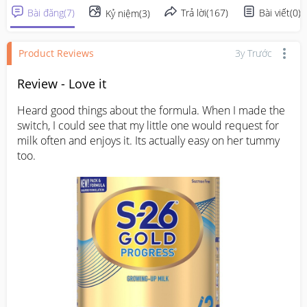
Bài đăng
(
7
)
Trả lời
(
167
)
Bài viết
(
0
)
Kỷ niệm
(
3
)
Product Reviews
3y Trước
Review - Love it
Heard good things about the formula. When I made the 
switch, I could see that my little one would request for 
milk often and enjoys it. Its actually easy on her tummy 
too.