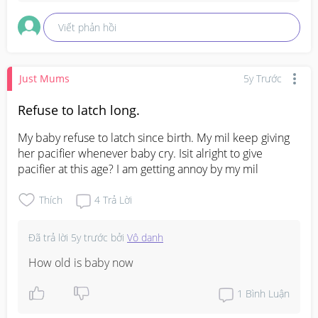
Viết phản hồi
Just Mums
5y Trước
Refuse to latch long.
My baby refuse to latch since birth. My mil keep giving 
her pacifier whenever baby cry. Isit alright to give 
pacifier at this age? I am getting annoy by my mil
Thích
4
Trả Lời
Đã trả lời
5y trước
bởi
Vô danh
How old is baby now
1
Bình Luận