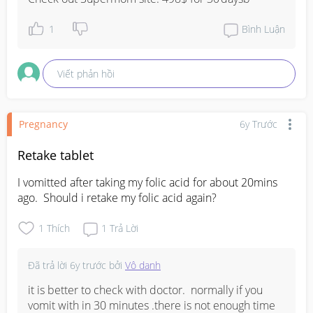
1
Bình Luận
Viết phản hồi
Pregnancy
6y Trước
Retake tablet
I vomitted after taking my folic acid for about 20mins 
ago.  Should i retake my folic acid again?
1
Thích
1
Trả Lời
Đã trả lời
6y trước
bởi
Vô danh
it is better to check with doctor.  normally if you 
vomit with in 30 minutes .there is not enough time 