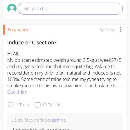
Viết phản hồi
Pregnancy
5y Trước
Induce or C section?
Hi All,

My bb scan estimated weigh around 3.5kg at week37+5 
and my gynea told me that mine quite big. Ask me to 
reconsider on my birth plan -natural and induced is not 
100%. Some frenz of mine told me my gynea trying to 
smoke me due to his own convenience and ask me to 
induce. And the estimated weight alway less when bb 
Đọc thêm
pop. 

BUT i also seen cases like bb estimated wt 3.5kg and 
1
Thích
10
Trả Lời
induced fail... their mom still end up to e c-sect. 

Confuse me....😏should i go for induced or as my gynae 
Đã trả lời
5y trước
bởi
jasmine
recommended?