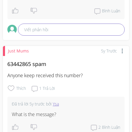
Bình Luận
Viết phản hồi
Just Mums
5y Trước
63442865 spam
Anyone keep received this number?
Thích
1
Trả Lời
Đã trả lời
5y trước
bởi
Ysa
What is the message?
2
Bình Luận