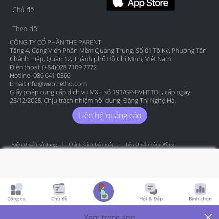
Chủ đề
Theo dõi
CÔNG TY CỔ PHẦN THE PARENT
Tầng 4, Công Viên Phần Mềm Quang Trung, Số 01 Tô Ký, Phường Tân
Chánh Hiệp, Quận 12, Thành phố Hồ Chí Minh, Việt Nam
Điện thoại: (+84)028 7109 7772
Hotline: 086 641 0566
Email:
info@webtretho.com
Giấy phép cung cấp dịch vụ MXH số 191/GP-BVHTTDL, cấp ngày:
25/12/2025. Chịu trách nhiệm nội dung: Đặng Thị Nghệ Hà.
Liên hệ quảng cáo
Điều khoản sử dụng
Chính sách bảo mật
Tiêu chuẩn cộng đồng
Copyright by Webtretho 2006.
Công cụ
Chủ đề
Hỏi & Đáp
Bình chọn
Xem trong app