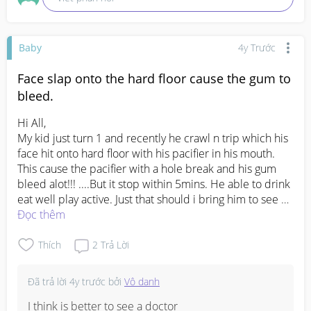
Baby
4y Trước
Face slap onto the hard floor cause the gum to
bleed.
Hi All,

My kid just turn 1 and recently he crawl n trip which his 
face hit onto hard floor with his pacifier in his mouth. 
This cause the pacifier with a hole break and his gum 
bleed alot!!! ....But it stop within 5mins. He able to drink 
eat well play active. Just that should i bring him to see a 
dentist. I see his teeths all like "ok"
Đọc thêm
Thích
2
Trả Lời
Đã trả lời
4y trước
bởi
Vô danh
I think is better to see a doctor