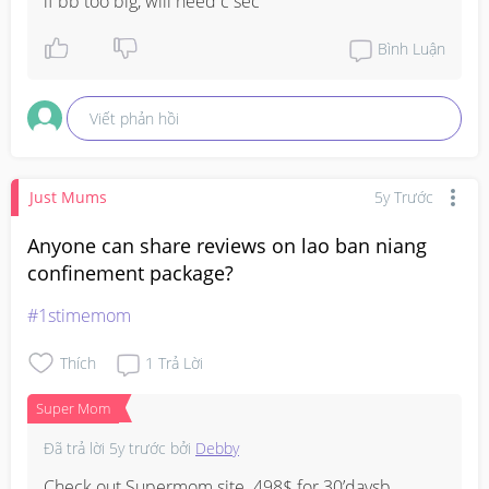
if bb too big, will need c sec
Bình Luận
Viết phản hồi
Just Mums
5y Trước
Anyone can share reviews on lao ban niang
confinement package?
#1stimemom
Thích
1
Trả Lời
Super Mom
Đã trả lời
5y trước
bởi
Debby
Check out Supermom site. 498$ for 30’daysb