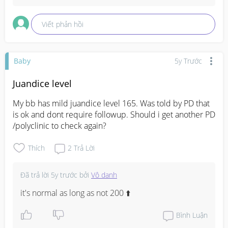
Viết phản hồi
Baby
5y Trước
Juandice level
My bb has mild juandice level 165. Was told by PD that 
is ok and dont require followup. Should i get another PD 
/polyclinic to check again?
Thích
2
Trả Lời
Đã trả lời
5y trước
bởi
Vô danh
it's normal as long as not 200 ⬆️
Bình Luận