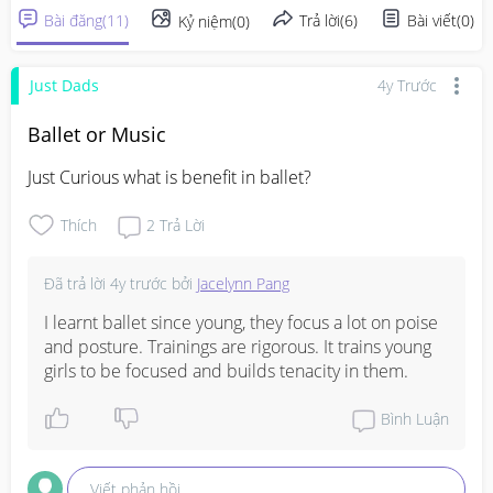
Bài đăng
(
11
)
Trả lời
(
6
)
Bài viết
(
0
)
Kỷ niệm
(
0
)
Just Dads
4y Trước
Ballet or Music
Just Curious what is benefit in ballet?
Thích
2
Trả Lời
Đã trả lời
4y trước
bởi
Jacelynn Pang
I learnt ballet since young, they focus a lot on poise 
and posture. Trainings are rigorous. It trains young 
girls to be focused and builds tenacity in them.
Bình Luận
Viết phản hồi