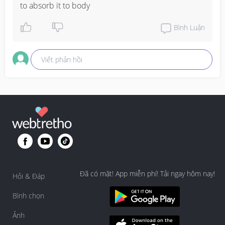
to absorb it to body
Bình Luận
Viết phản hồi
Đã có mặt! App miễn phí! Tải ngay hôm nay!
Hỏi & Đáp
Bình chọn
Ảnh