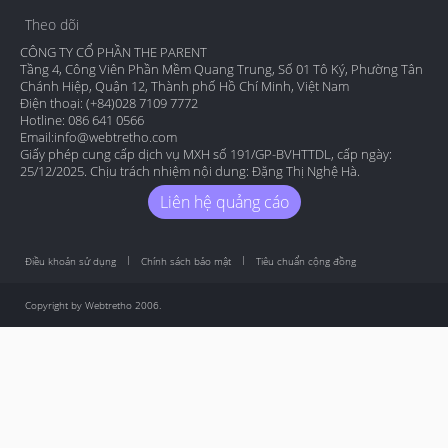
Theo dõi
CÔNG TY CỔ PHẦN THE PARENT
Tầng 4, Công Viên Phần Mềm Quang Trung, Số 01 Tô Ký, Phường Tân
Chánh Hiệp, Quận 12, Thành phố Hồ Chí Minh, Việt Nam
Điện thoại: (+84)028 7109 7772
Hotline: 086 641 0566
Email:
info@webtretho.com
Giấy phép cung cấp dịch vụ MXH số 191/GP-BVHTTDL, cấp ngày:
25/12/2025. Chịu trách nhiệm nội dung: Đặng Thị Nghệ Hà.
Liên hệ quảng cáo
Điều khoản sử dụng
Chính sách bảo mật
Tiêu chuẩn cộng đồng
Copyright by Webtretho 2006.