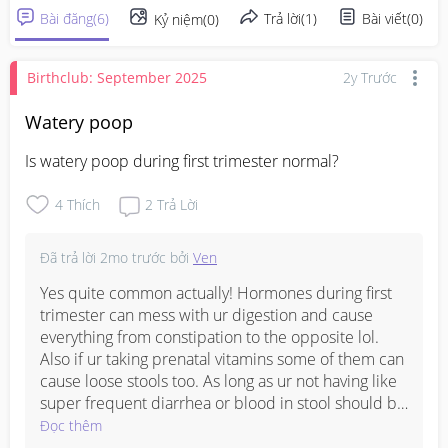
Bài đăng
(
6
)
Trả lời
(
1
)
Bài viết
(
0
)
Kỷ niệm
(
0
)
Birthclub: September 2025
2y Trước
Watery poop
Is watery poop during first trimester normal?
4
Thích
2
Trả Lời
Đã trả lời
2mo trước
bởi
Ven
Yes quite common actually! Hormones during first 
trimester can mess with ur digestion and cause 
everything from constipation to the opposite lol. 
Also if ur taking prenatal vitamins some of them can 
cause loose stools too. As long as ur not having like 
super frequent diarrhea or blood in stool should be 
ok. Just make sure stay hydrated esp if it’s 
Đọc thêm
happening often. Mention to ur gynae at next appt 