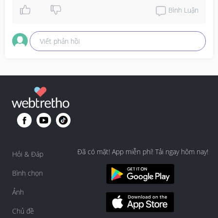
just to be safe 😊
Bình Luận
Viết phản hồi
Đã có mặt! App miễn phí! Tải ngay hôm nay!
Hỏi & Đáp
Bình chọn
Ảnh
Chủ đề