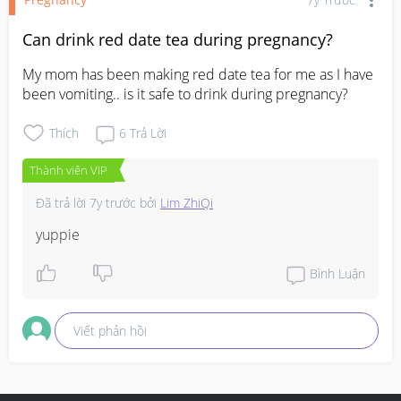
Can drink red date tea during pregnancy?
My mom has been making red date tea for me as I have 
been vomiting.. is it safe to drink during pregnancy?
Thích
6
Trả Lời
Thành viên VIP
Đã trả lời
7y trước
bởi
Lim ZhiQi
yuppie
Bình Luận
Viết phản hồi