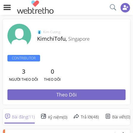
Kim Cương
KimchiTofu,
Singapore
CONTRIBUTOR
3
0
NGƯỜI THEO DÕI
THEO DÕI
Theo Dõi
Bài đăng
(
11
)
Trả lời
(
48
)
Bài viết
(
0
)
Kỷ niệm
(
0
)