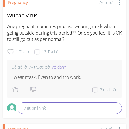
Pregnancy
7y Trước
Wuhan virus
Any pregnant mommies practise wearing mask when 
going outside during this period?? Or do you feel it is OK 
to still go out as per normal?
1
Thích
13
Trả Lời
Đã trả lời
7y trước
bởi
Vô danh
I wear mask. Even to and fro work.
Bình Luận
Viết phản hồi
Pregnancy
7y Trước