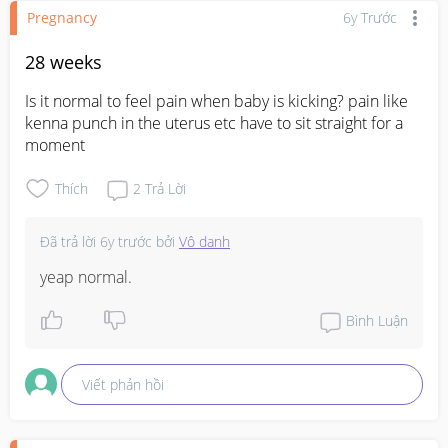
Pregnancy
6y Trước
28 weeks
Is it normal to feel pain when baby is kicking? pain like 
kenna punch in the uterus etc have to sit straight for a 
moment
Thích
2
Trả Lời
Đã trả lời
6y trước
bởi
Vô danh
yeap normal.
Bình Luận
Viết phản hồi