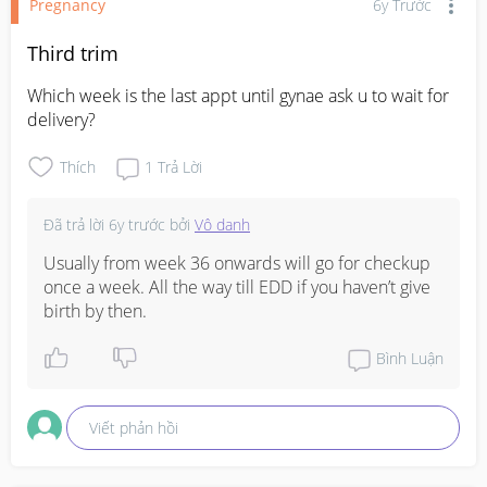
Pregnancy
6y Trước
Third trim
Which week is the last appt until gynae ask u to wait for 
delivery?
Thích
1
Trả Lời
Đã trả lời
6y trước
bởi
Vô danh
Usually from week 36 onwards will go for checkup 
once a week. All the way till EDD if you haven’t give 
birth by then.
Bình Luận
Viết phản hồi