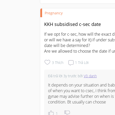
Pregnancy
KKH subsidised c-sec date
If we opt for c-sec, how will the exact 
or will we have a say for it) if under s
date will be determined?

Are we allowed to choose the date if 
3
Thích
1
Trả Lời
Đã trả lời
3y trước
bởi
Vô danh
It depends on your situation and baby’
of when you want to csec, i think fr
gynae may advise further on when is 
condition. Bt usually can choose
1