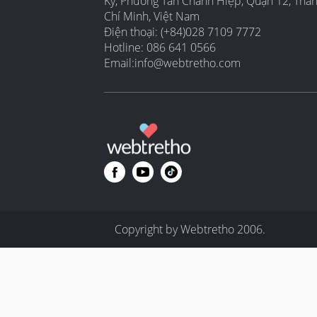
Ký, Phường Tân Chánh Hiệp, Quận 12, Thà
Chí Minh, Việt Nam
Điện thoại: (+84)028 7109 7772
Hotline: 086 641 0566
Email:
info@webtretho.com
Copyright by Webtretho 2006.