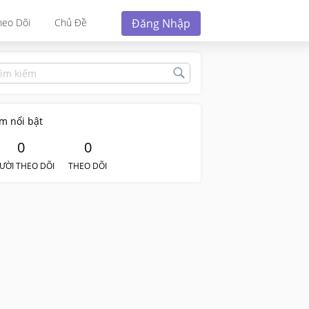
Đăng Nhập
heo Dõi
Chủ Đề
m nổi bật
0
0
ƯỜI THEO DÕI
THEO DÕI