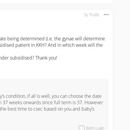
3y Trước
date being determined (i.e. the gynae will determine 
ubsidised patient in KKH? And in which week will the 
under subsidised? Thank you!
s condition, if all is well, you can choose the date 
om 37 weeks onwards since full term is 37. However 
the best time to csec based on you and baby’s 
Bình Luận