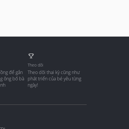
Theo dõi
đồng để gắn
Theo dõi thai kỳ cũng như
ng ông bố bà
phát triển của bé yêu từng
ình
ngày!