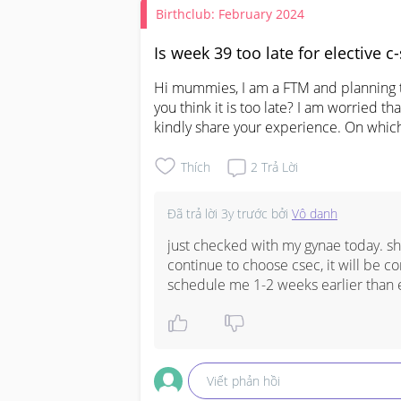
Birthclub: February 2024
Is week 39 too late for elective c
Hi mummies, I am a FTM and planning t
you think it is too late? I am worried th
kindly share your experience. On whic
Thích
2
Trả Lời
Đã trả lời
3y trước
bởi
Vô danh
just checked with my gynae today. she
continue to choose csec, it will be c
schedule me 1-2 weeks earlier than ed
Viết phản hồi