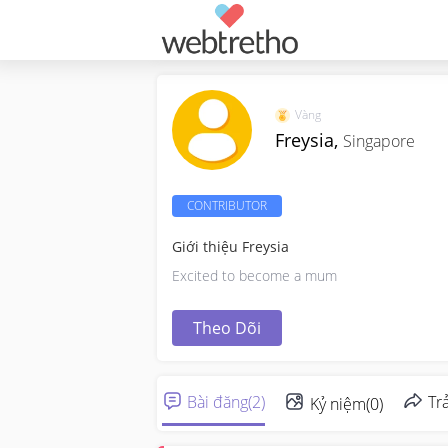
Vàng
Freysia,
Singapore
CONTRIBUTOR
Giới thiệu Freysia
Excited to become a mum
Theo Dõi
Bài đăng
(
2
)
Trả
Kỷ niệm
(
0
)