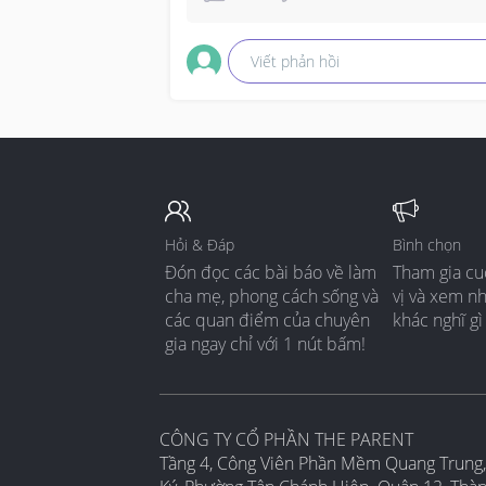
Viết phản hồi
Hỏi & Đáp
Bình chọn
Đón đọc các bài báo về làm
Tham gia cu
cha mẹ, phong cách sống và
vị và xem n
các quan điểm của chuyên
khác nghĩ gì
gia ngay chỉ với 1 nút bấm!
CÔNG TY CỔ PHẦN THE PARENT
Tầng 4, Công Viên Phần Mềm Quang Trung,