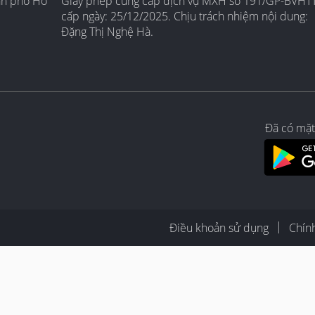
nh phố Hồ
Giấy phép cung cấp dịch vụ MXH số 191/GP-BVHT
cấp ngày: 25/12/2025. Chịu trách nhiệm nội dung:
Đặng Thị Nghệ Hà.
Đã có mặt
Điều khoản sử dụng
Chín