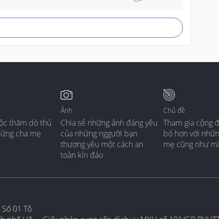
Ảnh
Chủ đề
ộc thăm dò thú
Chia sẻ những ảnh đáng yêu
Tham gia cộng 
hững cha mẹ
của những nggười bạn
bó hơn với nhữ
thương yêu một cách an
mẹ cũng như m
toàn kín đáo
 Số 01 Tô