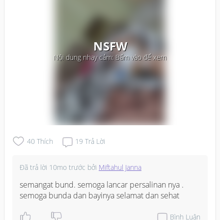
NSFW
Nội dung nhạy cảm: Bấm vào để xem
40
Thích
19
Trả Lời
Đã trả lời
10mo trước
bởi
Miftahul Janna
semangat bund. semoga lancar persalinan nya . 
semoga bunda dan bayinya selamat dan sehat
Bình Luận