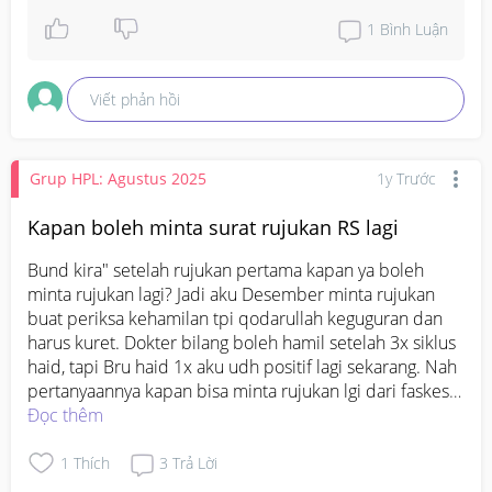
1
Bình Luận
Viết phản hồi
Grup HPL: Agustus 2025
1y Trước
Kapan boleh minta surat rujukan RS lagi
Bund kira" setelah rujukan pertama kapan ya boleh 
minta rujukan lagi? Jadi aku Desember minta rujukan 
buat periksa kehamilan tpi qodarullah keguguran dan 
harus kuret. Dokter bilang boleh hamil setelah 3x siklus 
haid, tapi Bru haid 1x aku udh positif lagi sekarang. Nah 
pertanyaannya kapan bisa minta rujukan lgi dari faskes 1 
buat USG dan cek kandungan ya bund? Apa harus 
Đọc thêm
nunggu minimal 3 bulan dari rujukan awal atau udh bisa 
minta lagi skarang ya? Soalnya mengingat aku riwayat 
1
Thích
3
Trả Lời
keguguran ditambah hamil jga lebih cepat dari anjuran 