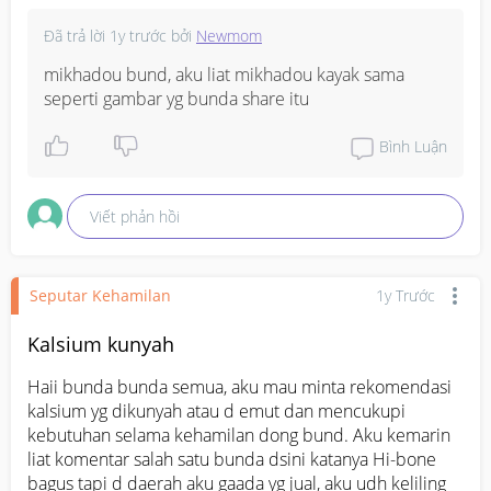
Đã trả lời
1y trước
bởi
Newmom
mikhadou bund, aku liat mikhadou kayak sama 
seperti gambar yg bunda share itu
Bình Luận
Viết phản hồi
Seputar Kehamilan
1y Trước
Kalsium kunyah
Haii bunda bunda semua, aku mau minta rekomendasi 
kalsium yg dikunyah atau d emut dan mencukupi 
kebutuhan selama kehamilan dong bund. Aku kemarin 
liat komentar salah satu bunda dsini katanya Hi-bone 
bagus tapi d daerah aku gaada yg jual, aku udh keliling 