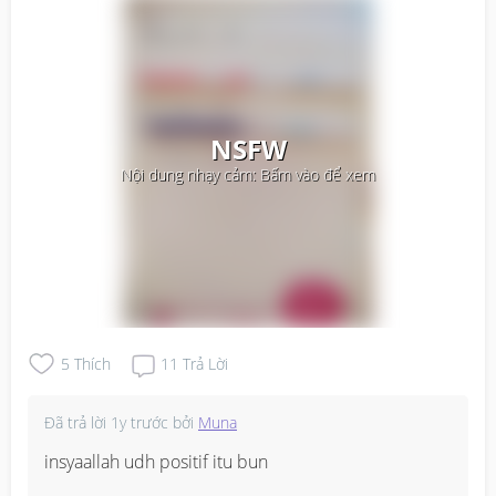
NSFW
Nội dung nhạy cảm: Bấm vào để xem
5
Thích
11
Trả Lời
Đã trả lời
1y trước
bởi
Muna
insyaallah udh positif itu bun