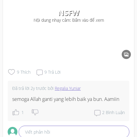
NSFW
Nội dung nhạy cảm: Bấm vào để xem
9
Thích
9
Trả Lời
Đã trả lời
2y trước
bởi
Regalia Yuniar
semoga Allah ganti yang lebih baik ya bun. Aamiin
1
2
Bình Luận
Viết phản hồi