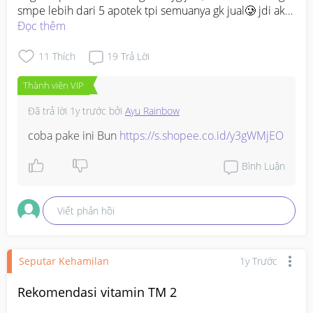
smpe lebih dari 5 apotek tpi semuanya gk jual🥲 jdi aku 
mau minta rekomendasi merk lain tpi yg bisa d kunyah 
Đọc thêm
atau d emut, terima kasih sebelumnya 🥰🥰
11
Thích
19
Trả Lời
Thành viên VIP
Đã trả lời
1y trước
bởi
Ayu Rainbow
coba pake ini Bun 
https://s.shopee.co.id/y3gWMjEO
Bình Luận
Viết phản hồi
Seputar Kehamilan
1y Trước
Rekomendasi vitamin TM 2