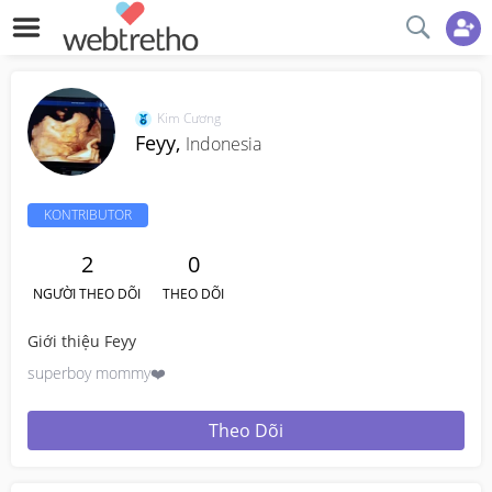
Kim Cương
Feyy,
Indonesia
KONTRIBUTOR
2
0
NGƯỜI THEO DÕI
THEO DÕI
Giới thiệu Feyy
superboy mommy❤️
Theo Dõi