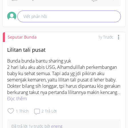
Viết phản hồi
Seputar Bunda
1y Trước
Lilitan tali pusat
Bunda bunda bantu sharing yuk

2 hari lalu aku abis USG, Alhamdulillah perkembangan 
baby ku sehat semua. Tapi ada yg jdi pikiran aku 
semenjak kemaren, yaitu lilitan tali pusat d leher baby. 
Dokter bilang sih longgar, tpi harus dipantau klo gerakan 
berkurang takut nya pertanda lilitannya makin kencang 
dan dari kemaren nih gerakan adek jdi lebih anteng, 
Đọc thêm
cma banyak cegukan aja gerakannya gk aktif Kya 
sebelumnya. Rasanya tiap detik pikiran aku gk jauh dari 
1
Thích
2
Trả Lời
kondisi baby bund. Barangkali bunda bunda dsini yg 
lebih berpengalaman dan mau membagikan 
Đã trả lời
1y trước
bởi
eneng