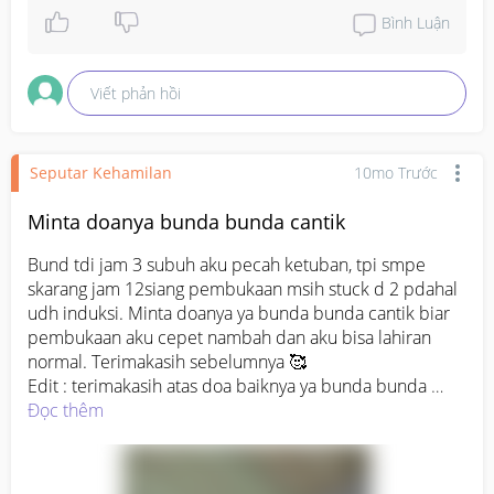
Bình Luận
Viết phản hồi
Seputar Kehamilan
10mo Trước
Minta doanya bunda bunda cantik
Bund tdi jam 3 subuh aku pecah ketuban, tpi smpe 
skarang jam 12siang pembukaan msih stuck d 2 pdahal 
udh induksi. Minta doanya ya bunda bunda cantik biar 
pembukaan aku cepet nambah dan aku bisa lahiran 
normal. Terimakasih sebelumnya 🥰

Edit : terimakasih atas doa baiknya ya bunda bunda 
sekalian, aku sudah melahirkan dengan metode SC 
Đọc thêm
karna bukaan gk nambah sma sekali. Alhamdulillah aku 
dan baby sehat selamat😁🥰🥰