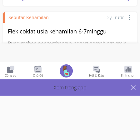
Seputar Kehamilan
2y Trước
Flek coklat usia kehamilan 6-7minggu
Bund mohon pencerahannya, ada yg pernah ngalamin 
flek coklat gini gk ya bund? Ini bahaya gk ya? Ini 
kehamilan pertama aku bund, penantian hampir 3tahun 
🙏
#bantujawab
#Sharing_dong_Bund
Công cụ
Chủ đề
Hỏi & Đáp
Bình chọn
Xem trong app
NSFW
Nội dung nhạy cảm: Bấm vào để xem