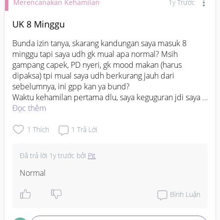
Merencanakan Kehamilan
1y Trước
UK 8 Minggu
Bunda izin tanya, skarang kandungan saya masuk 8 
minggu tapi saya udh gk mual apa normal? Msih 
gampang capek, PD nyeri, gk mood makan (harus 
dipaksa) tpi mual saya udh berkurang jauh dari 
sebelumnya, ini gpp kan ya bund?

Waktu kehamilan pertama dlu, saya keguguran jdi saya 
Đọc thêm
#mohonbantujawabbunda
#Sharingdong_Bund
#bantujawab
#firstmom
#Needadvice
1
Thích
1
Trả Lời
Đã trả lời
1y trước
bởi
Pit
Normal
Bình Luận