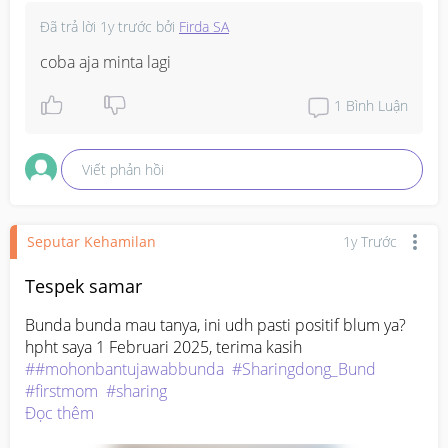
dokter tuh takutnya lebih beresiko aja gtu bund. Aku 
Đã trả lời
1y trước
bởi
Firda SA
emang udh periksa tapi bukan d dokter yg sblumnya 
coba aja minta lagi
nanganin aku jdi Kya kurang enak buat ngobrolnya 
#mohonbantujawabbunda
#Sharingdong_Bund
#bantujawab
1
Bình Luận
Viết phản hồi
Seputar Kehamilan
1y Trước
Tespek samar
Bunda bunda mau tanya, ini udh pasti positif blum ya? 
##mohonbantujawabbunda
#Sharingdong_Bund
#firstmom
#sharing
Đọc thêm