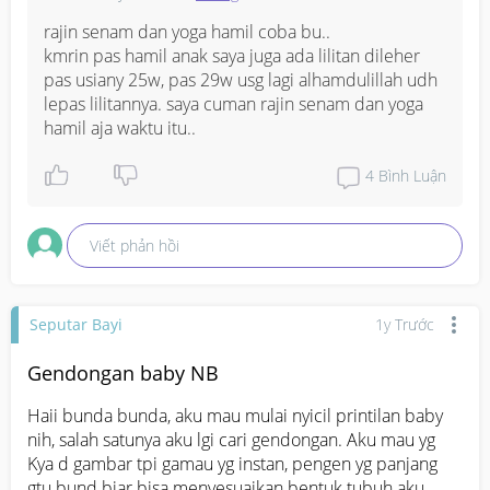
pengalamannya yg waktu hamil berhasil d kehamilan 
dgn lilitan tali pusat d leher, biar saya lebih tenang dan 
rajin senam dan yoga hamil coba bu..

percaya bahwa semua baik baik aja🥺🙏

kmrin pas hamil anak saya juga ada lilitan dileher 
Ohiya kandungan saya baru 23 week 4 day, jdi msih 
pas usiany 25w, pas 29w usg lagi alhamdulillah udh 
cukup jauh menuju lahiran, jga kemaren plasenta saya 
lepas lilitannya. saya cuman rajin senam dan yoga 
ternyata d bawah (tidak menutup jalan lahir) jdi 
hamil aja waktu itu..
kepikiran bund 😭😭
4
Bình Luận
Viết phản hồi
Seputar Bayi
1y Trước
Gendongan baby NB
Haii bunda bunda, aku mau mulai nyicil printilan baby 
nih, salah satunya aku lgi cari gendongan. Aku mau yg 
Kya d gambar tpi gamau yg instan, pengen yg panjang 
gtu bund biar bisa menyesuaikan bentuk tubuh aku 