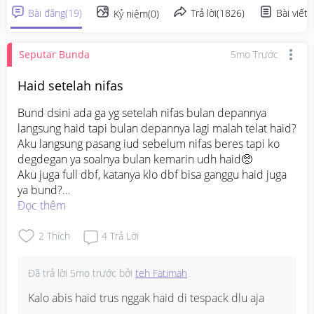
Bài đăng
(
19
)
Trả lời
(
1826
)
Bài viết
(
Kỷ niệm
(
0
)
Seputar Bunda
5mo Trước
Haid setelah nifas
Bund dsini ada ga yg setelah nifas bulan depannya 
langsung haid tapi bulan depannya lagi malah telat haid? 
Aku langsung pasang iud sebelum nifas beres tapi ko 
degdegan ya soalnya bulan kemarin udh haid🥺

Aku juga full dbf, katanya klo dbf bisa ganggu haid juga 
#sharing
Đọc thêm
#Sharingdong_Bund
#mohonbantujawabbunda
#askmommies
#firstmom
2
Thích
4
Trả Lời
Đã trả lời
5mo trước
bởi
teh Fatimah
Kalo abis haid trus nggak haid di tespack dlu aja