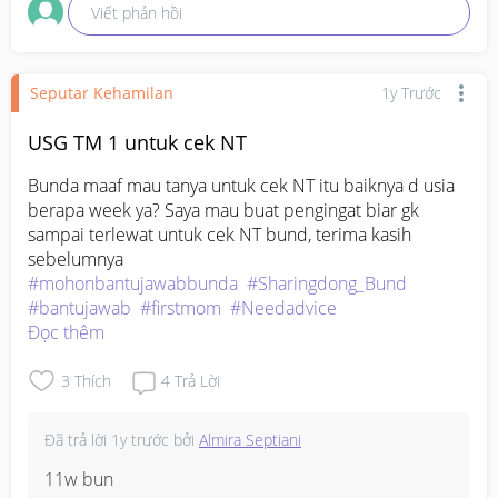
Viết phản hồi
Seputar Kehamilan
1y Trước
USG TM 1 untuk cek NT
Bunda maaf mau tanya untuk cek NT itu baiknya d usia 
berapa week ya? Saya mau buat pengingat biar gk 
sampai terlewat untuk cek NT bund, terima kasih 
#mohonbantujawabbunda
#Sharingdong_Bund
#bantujawab
#firstmom
#Needadvice
Đọc thêm
3
Thích
4
Trả Lời
Đã trả lời
1y trước
bởi
Almira Septiani
11w bun