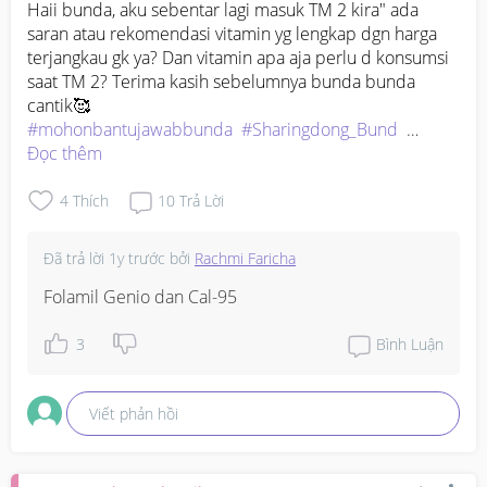
Haii bunda, aku sebentar lagi masuk TM 2 kira" ada 
saran atau rekomendasi vitamin yg lengkap dgn harga 
terjangkau gk ya? Dan vitamin apa aja perlu d konsumsi 
saat TM 2? Terima kasih sebelumnya bunda bunda 
#mohonbantujawabbunda
#Sharingdong_Bund
#bantujawab
Đọc thêm
#firstmom
#ingintahu
4
Thích
10
Trả Lời
Đã trả lời
1y trước
bởi
Rachmi Faricha
Folamil Genio dan Cal-95
3
Bình Luận
Viết phản hồi