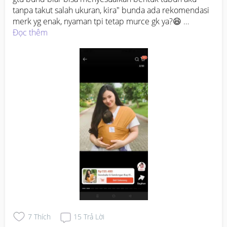
tanpa takut salah ukuran, kira" bunda ada rekomendasi 
merk yg enak, nyaman tpi tetap murce gk ya?😆 
Terimakasih sebelumnya 🥰
Đọc thêm
7
Thích
15
Trả Lời