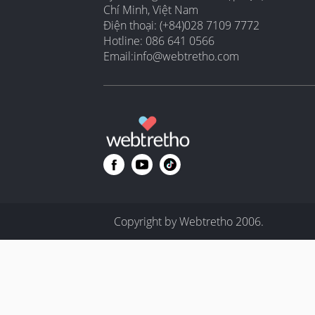
Chí Minh, Việt Nam
Điện thoại: (+84)028 7109 7772
Hotline: 086 641 0566
Email:
info@webtretho.com
Copyright by Webtretho 2006.