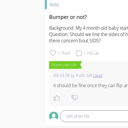
Baby
Bumper or not?
Background: My 4 month old baby started
Question: Should we line the sides of h
there concern bout SIDS?
1
Thích
1
Trả Lời
Thành viên VIP
Đã trả lời
6y trước
bởi
Louiz
It should be fine once they can flip a
Viết phản hồi