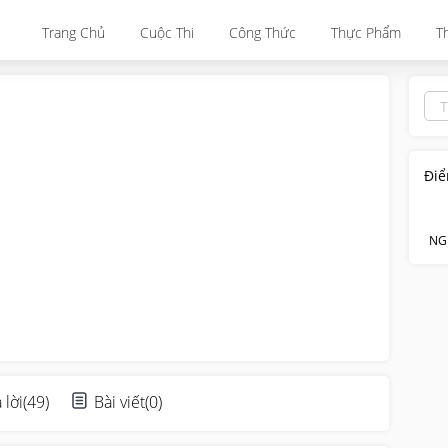
Trang Chủ
Cuộc Thi
Công Thức
Thực Phẩm
T
Điể
NG
 lời
(
49
)
Bài viết
(
0
)