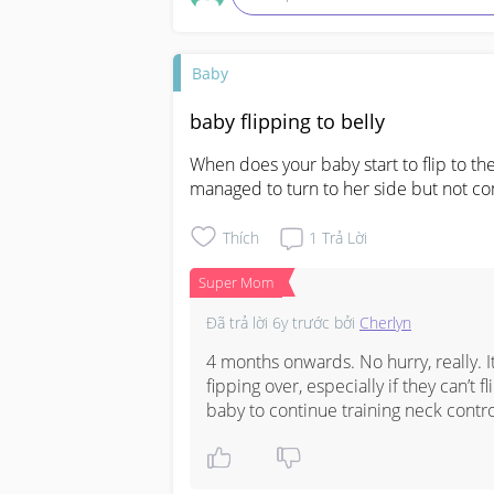
Baby
baby flipping to belly
When does your baby start to flip to the
managed to turn to her side but not com
Thích
1
Trả Lời
Super Mom
Đã trả lời
6y trước
bởi
Cherlyn
4 months onwards. No hurry, really. I
fipping over, especially if they can’t
baby to continue training neck contr