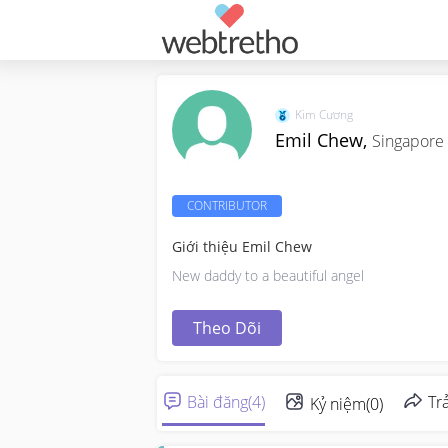
Kim Cương
Emil Chew,
Singapore
CONTRIBUTOR
Giới thiệu Emil Chew
New daddy to a beautiful angel
Theo Dõi
Bài đăng
(
4
)
Trả
Kỷ niệm
(
0
)