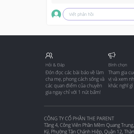
Viết phản hồi
Hỏi & Đáp
Bình chọn
Đón đọc các bài báo về làm
Tham gia cu
cha mẹ, phong cách sống và
vị và xem n
các quan điểm của chuyên
khác nghĩ gì
gia ngay chỉ với 1 nút bấm!
CÔNG TY CỔ PHẦN THE PARENT
Tầng 4, Công Viên Phần Mềm Quang Trung,
Ký, Phường Tân Chánh Hiệp, Quận 12, Thà