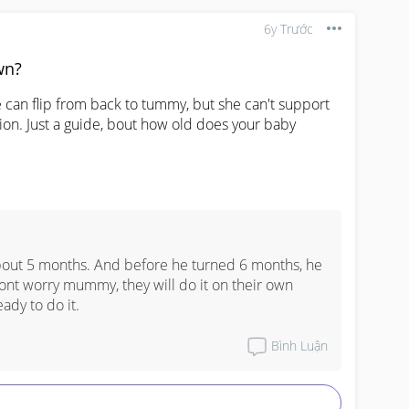
6y Trước
wn?
e can flip from back to tummy, but she can't support 
ion. Just a guide, bout how old does your baby 
bout 5 months. And before he turned 6 months, he 
ont worry mummy, they will do it on their own 
ady to do it.
Bình Luận