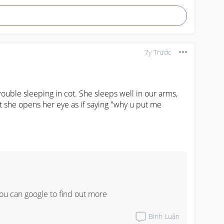
7y Trước
rouble sleeping in cot. She sleeps well in our arms, 
 she opens her eye as if saying "why u put me 
ou can google to find out more
Bình Luận