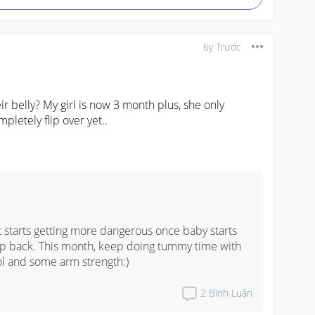
6y Trước
ir belly? My girl is now 3 month plus, she only 
pletely flip over yet..
t starts getting more dangerous once baby starts 
 flip back. This month, keep doing tummy time with 
ol and some arm strength:)
2
Bình Luận