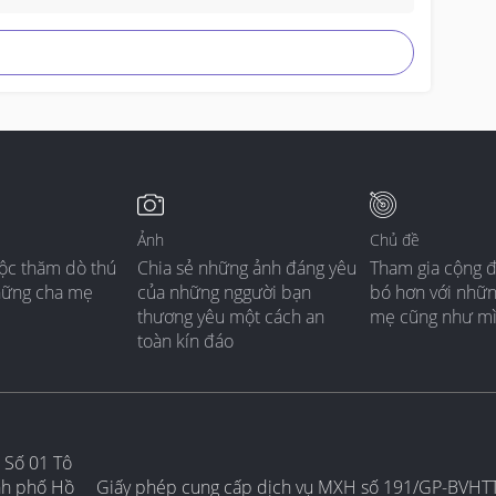
Ảnh
Chủ đề
ộc thăm dò thú
Chia sẻ những ảnh đáng yêu
Tham gia cộng 
hững cha mẹ
của những nggười bạn
bó hơn với nhữ
thương yêu một cách an
mẹ cũng như m
toàn kín đáo
 Số 01 Tô
nh phố Hồ
Giấy phép cung cấp dịch vụ MXH số 191/GP-BVHT