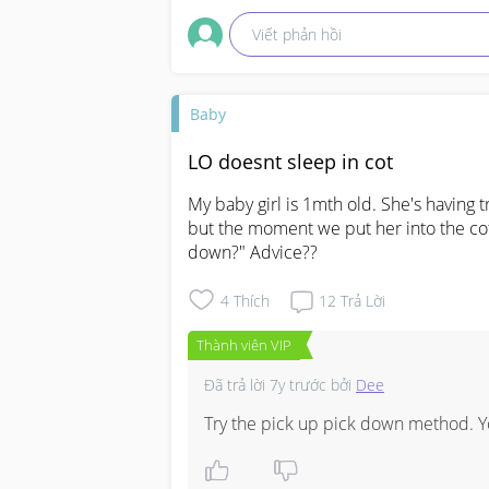
Viết phản hồi
Baby
LO doesnt sleep in cot
My baby girl is 1mth old. She's having t
but the moment we put her into the cot
down?" Advice??
4
Thích
12
Trả Lời
Thành viên VIP
Đã trả lời
7y trước
bởi
Dee
Try the pick up pick down method. Y