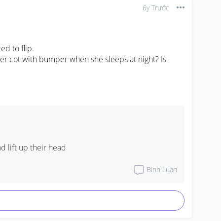
6y Trước
 to flip. 

er cot with bumper when she sleeps at night? Is 
nd lift up their head
Bình Luận