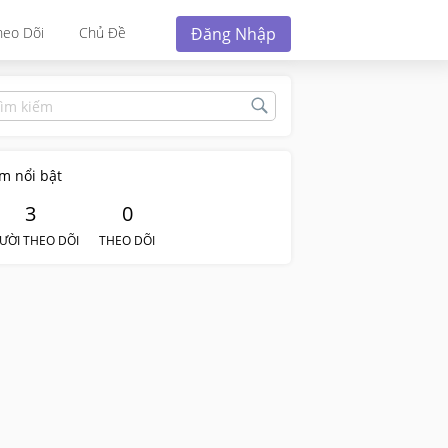
Đăng Nhập
heo Dõi
Chủ Đề
m nổi bật
3
0
ƯỜI THEO DÕI
THEO DÕI