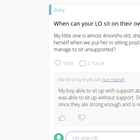
Baby
When can your LO sit on their o
My little one is almost 4months old, sh
herself when we put her in sitting posit
manage to sit unsupported?
Thích
2
Trả Lời
Đã trả lời
6y trước
bởi
Nur Hazirah
My boy able to sit up with support a
was able to sit up without support. D
once they ate strong enough and is re
Viết phản hồi