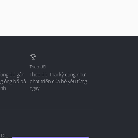
Theo dõi
đồng để gắn
Theo dõi thai kỳ cũng như
ng ông bố bà
phát triển của bé yêu từng
ình
ngày!
TDL,