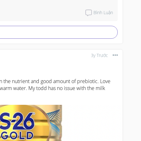
Bình Luận
3y Trước
n the nutrient and good amount of prebiotic. Love 
kewarm water. My todd has no issue with the milk 