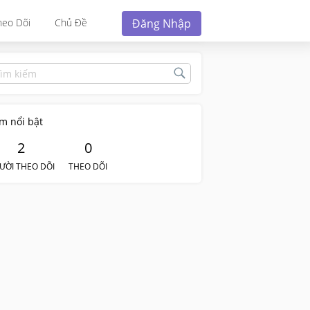
Đăng Nhập
heo Dõi
Chủ Đề
m nổi bật
2
0
ƯỜI THEO DÕI
THEO DÕI