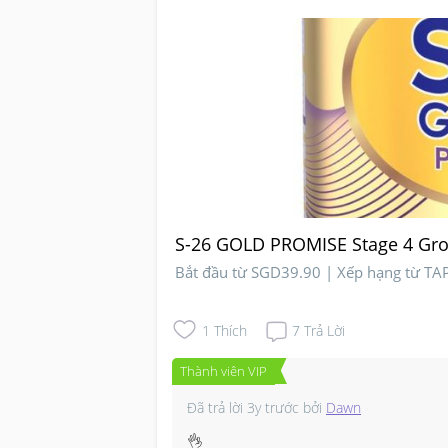
S-26 GOLD PROMISE Stage 4 Gr
Bắt đầu từ SGD39.90 | Xếp hạng từ T
1
Thích
7
Trả Lời
Thành viên VIP
Đã trả lời
3y trước
bởi
Dawn
👌