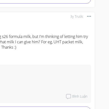
3y Trước
 s26 formula milk, but I'm thinking of letting him try 
t milk I can give him? For eg, UHT packet milk, 
. Thanks :)
Bình Luận