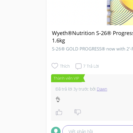
Wyeth®Nutrition S-26® Progre
1.6kg
S-26® GOLD PROGRESS® now with 2'-FL
Thích
7
Trả Lời
Thành viên VIP
Đã trả lời
3y trước
bởi
Dawn
👌
Viết phản hồi