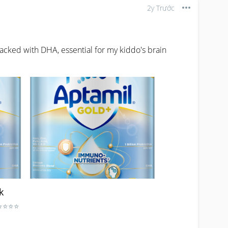
2y Trước
acked with DHA, essential for my kiddo's brain 
k
 ⭐⭐⭐⭐⭐