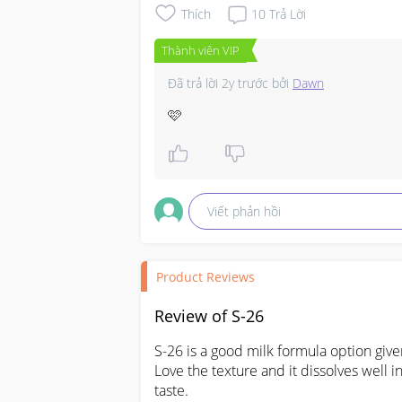
Thích
10
Trả Lời
Thành viên VIP
Đã trả lời
2y trước
bởi
Dawn
🩷
Viết phản hồi
Product Reviews
Review of S-26
S-26 is a good milk formula option give
Love the texture and it dissolves well 
taste.