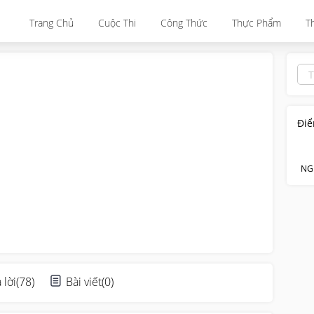
Trang Chủ
Cuộc Thi
Công Thức
Thực Phẩm
T
Điể
NG
 lời
(
78
)
Bài viết
(
0
)