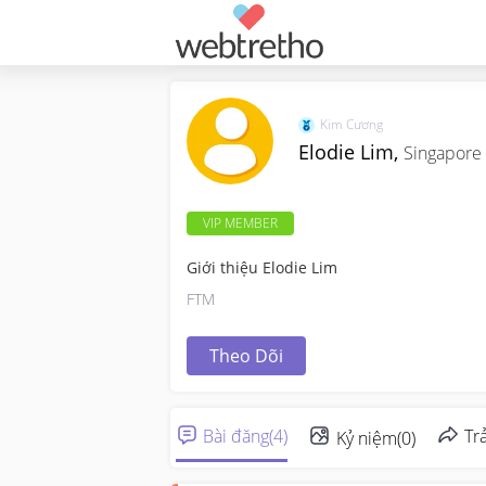
Kim Cương
Elodie Lim,
Singapore
VIP MEMBER
Giới thiệu Elodie Lim
FTM
Theo Dõi
Bài đăng
(
4
)
Trả
Kỷ niệm
(
0
)