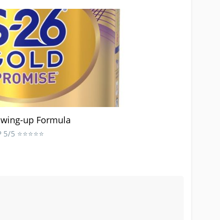
owing-up Formula
AP 5/5 ⭐⭐⭐⭐⭐