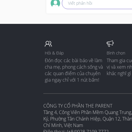
Viết phản hồi
Hỏi & Đáp
Bình chọn
Đón đọc các bài báo về làm
Tham gia cu
cha mẹ, phong cách sống và
vị và xem n
các quan điểm của chuyên
khác nghĩ gì
gia ngay chỉ với 1 nút bấm!
CÔNG TY CỔ PHẦN THE PARENT
Tầng 4, Công Viên Phần Mềm Quang Trung,
Ký, Phường Tân Chánh Hiệp, Quận 12, Thà
Chí Minh, Việt Nam
Điện thoại: (+84)028 7109 7772