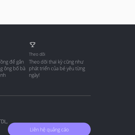
Theo dõi
đồng để gắn
Theo dõi thai kỳ cũng như
ng ông bố bà
phát triển của bé yêu từng
ình
ngày!
TDL,
Liên hệ quảng cáo