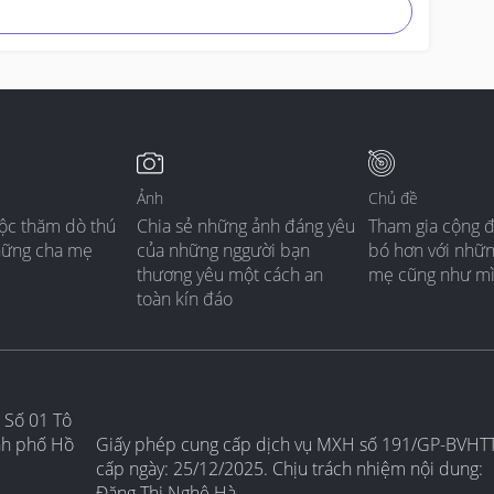
Ảnh
Chủ đề
ộc thăm dò thú
Chia sẻ những ảnh đáng yêu
Tham gia cộng 
hững cha mẹ
của những nggười bạn
bó hơn với nhữ
thương yêu một cách an
mẹ cũng như m
toàn kín đáo
 Số 01 Tô
nh phố Hồ
Giấy phép cung cấp dịch vụ MXH số 191/GP-BVHT
cấp ngày: 25/12/2025. Chịu trách nhiệm nội dung:
Đặng Thị Nghệ Hà.