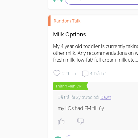
Random Talk
Milk Options
My 4 year old toddler is currently taking
other milk. Any recommendations on wha
fresh milk, low-fat/ full cream milk etc..
2
Thích
4
Trả Lời
Thành viên VIP
Đã trả lời
2y trước
bởi
Dawn
my LOs had FM till 6y