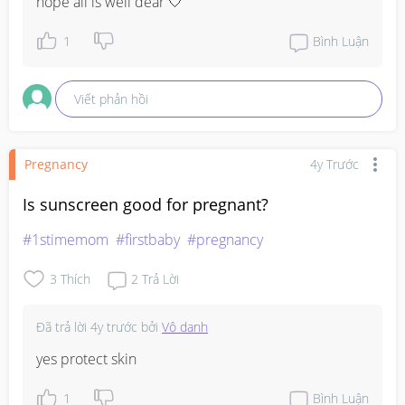
hope all is well dear 🤍
1
Bình Luận
Viết phản hồi
Pregnancy
4y Trước
Is sunscreen good for pregnant?
#1stimemom
#firstbaby
#pregnancy
3
Thích
2
Trả Lời
Đã trả lời
4y trước
bởi
Vô danh
yes protect skin
1
Bình Luận