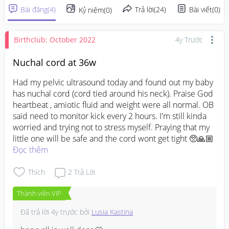
Bài đăng
(
4
)
Trả lời
(
24
)
Bài viết
(
0
)
Kỷ niệm
(
0
)
Birthclub: October 2022
4y Trước
Nuchal cord at 36w
Had my pelvic ultrasound today and found out my baby 
has nuchal cord (cord tied around his neck). Praise God 
heartbeat , amiotic fluid and weight were all normal. OB 
said need to monitor kick every 2 hours. I'm still kinda 
worried and trying not to stress myself. Praying that my 
little one will be safe and the cord wont get tight 🥺🙏🏼
Đọc thêm
Thích
2
Trả Lời
Thành viên VIP
Đã trả lời
4y trước
bởi
Lusia Kastina