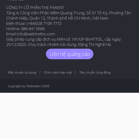
CÔNG TY CỔ PHẦN THE PARENT
Tầng 4, Công Viên Phần Mềm Quang Trung, Số 01 Tô Ký, Phường Tân
Chánh Hiệp, Quận 12, Thành phố Hồ Chí Minh, Việt Nam
Điện thoại: (+84)028 7109 7772
Hotline: 086 641 0566
Email:
info@webtretho.com
Giấy phép cung cấp dịch vụ MXH số 191/GP-BVHTTDL, cấp ngày:
25/12/2025. Chịu trách nhiệm nội dung: Đặng Thị Nghệ Hà.
Liên hệ quảng cáo
Điều khoản sử dụng
Chính sách bảo mật
Tiêu chuẩn cộng đồng
Copyright by Webtretho 2006.