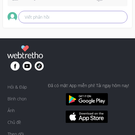
Viết phản hồi
Đã có mặt! App miễn phí! Tải ngay hôm nay!
Hỏi & Đáp
Bình chọn
Ảnh
Chủ đề
Theo dõi