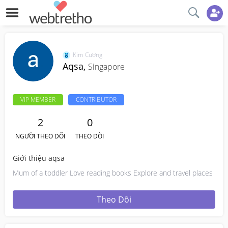
Kim Cương
Aqsa,
Singapore
VIP MEMBER
CONTRIBUTOR
2
0
NGƯỜI THEO DÕI
THEO DÕI
Giới thiệu aqsa
Mum of a toddler Love reading books Explore and travel places
Theo Dõi