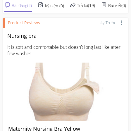
Bài đăng
(
2
)
Trả lời
(
19
)
Bài viết
(
0
)
Kỷ niệm
(
0
)
Product Reviews
4y Trước
Nursing bra
It is soft and comfortable but doesn’t long last like after 
few washes
Maternity Nursing Bra Yellow