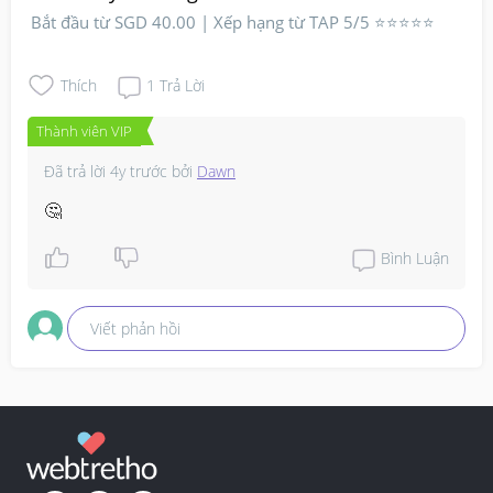
Bắt đầu từ SGD 40.00 | Xếp hạng từ TAP 5/5 ⭐⭐⭐⭐⭐
Thích
1
Trả Lời
Thành viên VIP
Đã trả lời
4y trước
bởi
Dawn
🤔
Bình Luận
Viết phản hồi