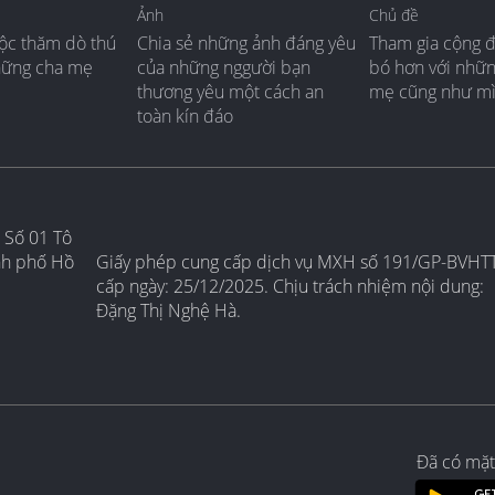
Ảnh
Chủ đề
ộc thăm dò thú
Chia sẻ những ảnh đáng yêu
Tham gia cộng 
hững cha mẹ
của những nggười bạn
bó hơn với nhữ
thương yêu một cách an
mẹ cũng như m
toàn kín đáo
 Số 01 Tô
nh phố Hồ
Giấy phép cung cấp dịch vụ MXH số 191/GP-BVHT
cấp ngày: 25/12/2025. Chịu trách nhiệm nội dung:
Đặng Thị Nghệ Hà.
Đã có mặt