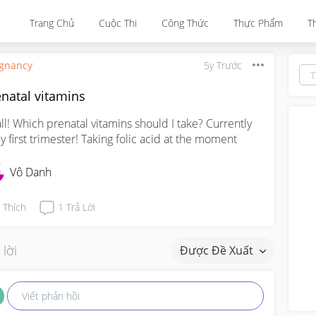
Trang Chủ
Cuộc Thi
Công Thức
Thực Phẩm
T
gnancy
5y Trước
natal vitamins
all! Which prenatal vitamins should I take? Currently 
ly first trimester! Taking folic acid at the moment
Vô Danh
Thích
1
Trả Lời
 lời
Được Đề Xuất
Viết phản hồi