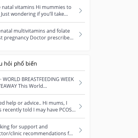
 natal vitamins Hi mummies to
take
natal vitamins besides folic...
natal multivitamins and folate
pregnancy Doctor prescribed
the 21st century prenatal vi...
u hỏi phổ biến
✨ WORLD BREASTFEEDING WEEK
VEAWAY This World
astfeeding Week, we're
ebrating every mum's fe...
d help or advice.. Hi mums, I
 recently told I may have PCOS
 I am worried about how it
...
king for support and
ctor/clinic recommendations for