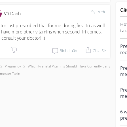
Câ
5y trước
Vô Danh
How
tor just prescribed that for me during first Tri as well. 
tak
l have more other vitamins when second Tri comes. 
pre
 consult your doctor! :)
Pre
Bình Luận
Chia Sẻ
re
vit
get
Pregnancy
Which Prenatal Vitamins Should I Take Currently Early
Pre
me 
rimester Takin
me
v...
Pre
me 
me
vi...
6 w
pre
fro