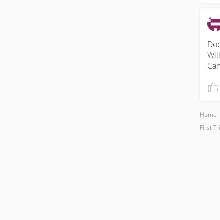
Doc
Wil
Can
Home
First T