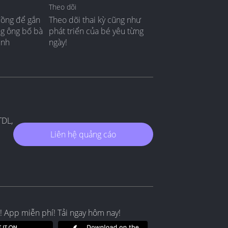
Theo dõi
đồng để gắn
Theo dõi thai kỳ cũng như
ng ông bố bà
phát triển của bé yêu từng
ình
ngày!
TDL,
Liên hệ quảng cáo
! App miễn phí! Tải ngay hôm nay!