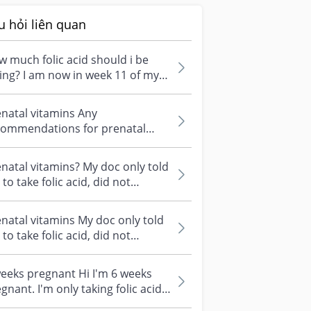
u hỏi liên quan
 much folic acid should i be
ing? I am now in week 11 of my
gnancy, i have 5mg of folic aci...
natal vitamins Any
commendations for prenatal
amins besides folic acid? Easy to
 over the...
natal vitamins? My doc only told
to take folic acid, did not
ntion anything about prenatal
natal vitamins My doc only told
to take folic acid, did not
ntion anything about prenatal
eeks pregnant Hi I'm 6 weeks
gnant. I'm only taking folic acid
m the polyclinic. Can I take...