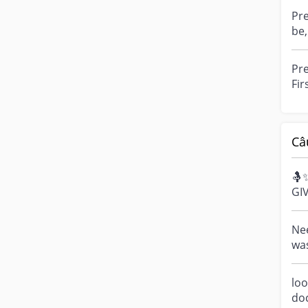
Pre
be, Just wondering if you’ll 
pre
Pre
First 
me 
Câ
🤱
GI
Bre
cel
Nee
was
and
mig
loo
do