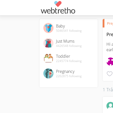
Pre
Baby
5046541
following
Pre
Just Mums
Hi 
4426548
following
ear
Toddler
2245774
following
Pregnancy
2202875
following
1 Trả