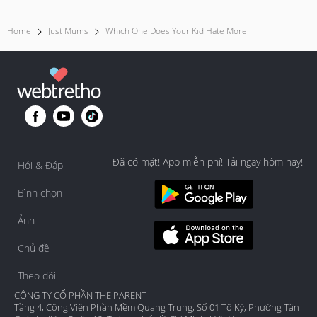
Home
Just Mums
Which One Does Your Kid Hate More
Đã có mặt! App miễn phí! Tải ngay hôm nay!
Hỏi & Đáp
Bình chọn
Ảnh
Chủ đề
Theo dõi
CÔNG TY CỔ PHẦN THE PARENT
Tầng 4, Công Viên Phần Mềm Quang Trung, Số 01 Tô Ký, Phường Tân