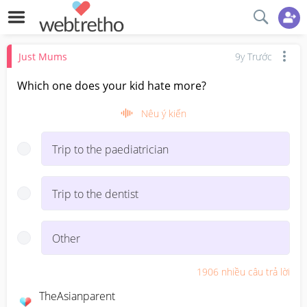
Just Mums
9y Trước
Which one does your kid hate more?
Nêu ý kiến
Trip to the paediatrician
Trip to the dentist
Other
1906
nhiều câu trả lời
TheAsianparent