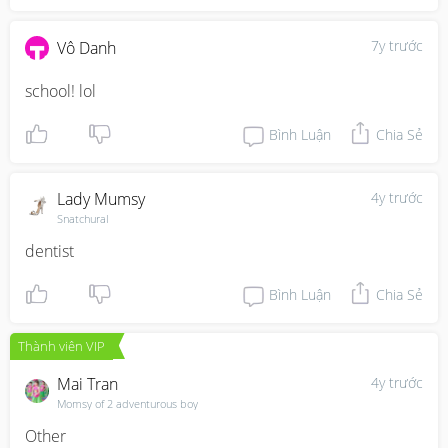
7y trước
Vô Danh
school! lol
Bình Luận
Chia Sẻ
Lady Mumsy
4y trước
Snatchural
dentist
Bình Luận
Chia Sẻ
Thành viên VIP
Mai Tran
4y trước
Momsy of 2 adventurous boy
Other