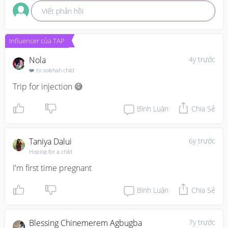
Viết phản hồi
Influencer của TAP
Nola
4y trước
❤️ to solehah child
Trip for injection 😅
Bình Luận
Chia Sẻ
Taniya Dalui
6y trước
Hoping for a child
I'm first time pregnant
Bình Luận
Chia Sẻ
Blessing Chinemerem Agbugba
7y trước