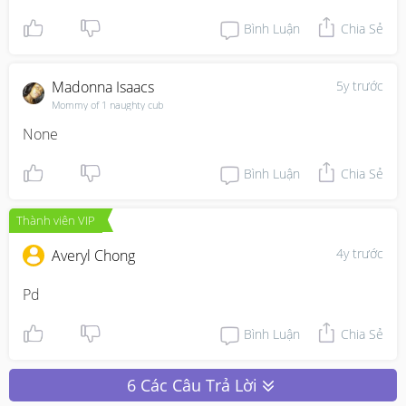
Bình Luận
Chia Sẻ
Madonna Isaacs
5y trước
Mommy of 1 naughty cub
None
Bình Luận
Chia Sẻ
Thành viên VIP
4y trước
Averyl Chong
Pd
Bình Luận
Chia Sẻ
6 Các Câu Trả Lời