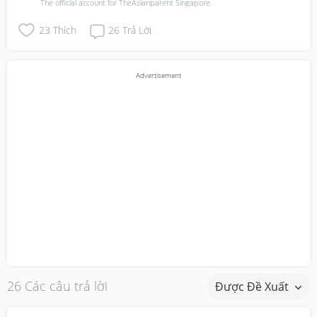
The official account for TheAsianparent Singapore.
23
Thích
26
Trả Lời
26 Các câu trả lời
Được Đề Xuất