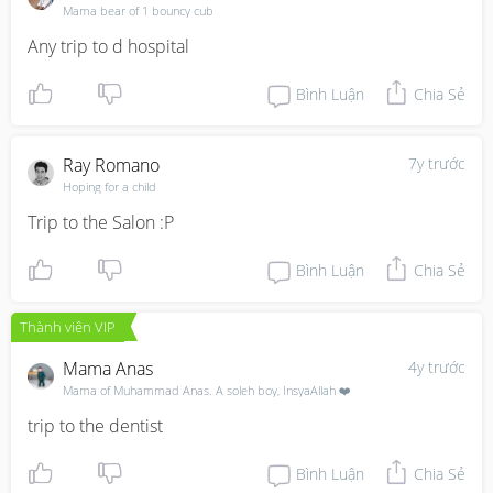
Mama bear of 1 bouncy cub
Any trip to d hospital
Bình Luận
Chia Sẻ
Ray Romano
7y trước
Hoping for a child
Trip to the Salon :P
Bình Luận
Chia Sẻ
Thành viên VIP
Mama Anas
4y trước
Mama of Muhammad Anas. A soleh boy, InsyaAllah ❤️
trip to the dentist
Bình Luận
Chia Sẻ