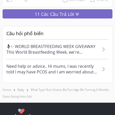
11 Các Câu Trả Lời
Câu hỏi phổ biến
🤱✨ WORLD BREASTFEEDING WEEK GIVEAWAY
This World Breastfeeding Week, we're
celebrating every mum's fe...
Need help or advice.. Hi mums, I was recently
told I may have PCOS and I am worried about
how it mig...
Home
Baby
What Type Rice Grains Bb Porridge Bb Turning 6 Months
Soon Going Intro Soli