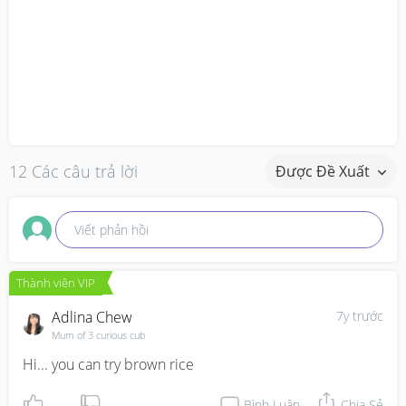
12 Các câu trả lời
Được Đề Xuất
Viết phản hồi
Thành viên VIP
Adlina Chew
7y trước
Mum of 3 curious cub
Hi... you can try brown rice
Bình Luận
Chia Sẻ