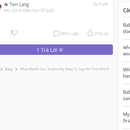
☕ Tien Lang
6y trước
Câ
Mẹ của 4 mầm non Tổ quốc
Ba
doe
Bình Luận
Chia Sẻ
wor
whe
1 Trả Lời
wo
Baby
What Month Can I Expect My Baby To Say Her First Word
Whe
her
Bab
sai
wor
My 
fir
los