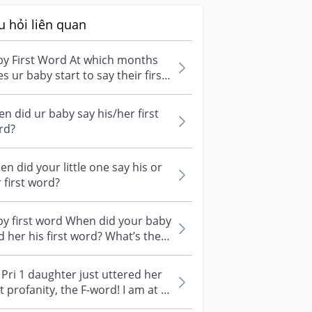
u hỏi liên quan
by First Word At which months
s ur baby start to say their first
d? And what word is that?
n did ur baby say his/her first
rd?
n did your little one say his or
 first word?
y first word When did your baby
d her his first word? What’s the
d? :)
Pri 1 daughter just uttered her
st profanity, the F-word! I am at a
s on what to tell her....