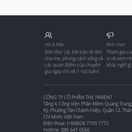
Hỏi & Đáp
Bình chọn
Đón đọc các bài báo về làm
Tham gia cu
cha mẹ, phong cách sống và
vị và xem n
các quan điểm của chuyên
khác nghĩ gì
gia ngay chỉ với 1 nút bấm!
CÔNG TY CỔ PHẦN THE PARENT
Tầng 4, Công Viên Phần Mềm Quang Trung,
Ký, Phường Tân Chánh Hiệp, Quận 12, Thà
Chí Minh, Việt Nam
Điện thoại: (+84)028 7109 7772
Hotline: 086 641 0566