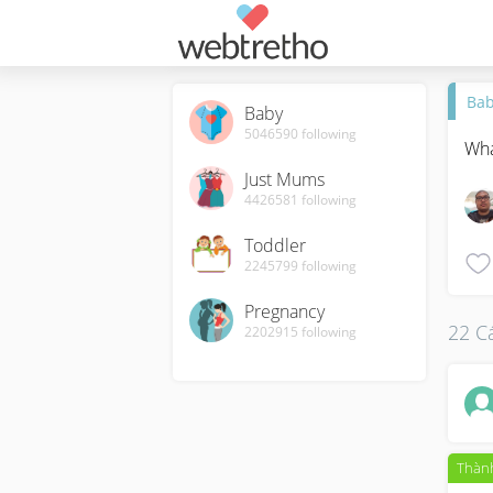
Ba
Baby
5046590
following
Wha
Just Mums
4426581
following
Toddler
2245799
following
Pregnancy
22 Cá
2202915
following
Thành