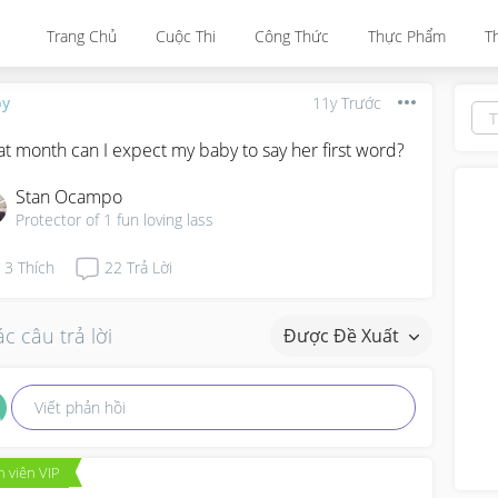
Trang Chủ
Cuộc Thi
Công Thức
Thực Phẩm
T
by
11y Trước
t month can I expect my baby to say her first word?
Stan Ocampo
Protector of 1 fun loving lass
3
Thích
22
Trả Lời
c câu trả lời
Được Đề Xuất
Viết phản hồi
 viên VIP