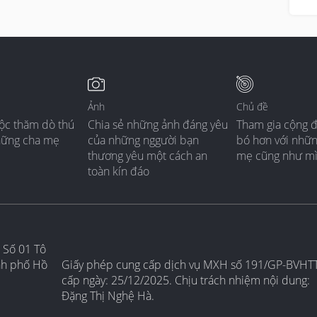
Ảnh
Chủ đề
ộc thăm dò thú
Chia sẻ những ảnh đáng yêu
Tham gia cộng 
hững cha mẹ
của những nggười bạn
bó hơn với nhữ
thương yêu một cách an
mẹ cũng như m
toàn kín đáo
 Số 01 Tô
nh phố Hồ
Giấy phép cung cấp dịch vụ MXH số 191/GP-BVHT
cấp ngày: 25/12/2025. Chịu trách nhiệm nội dung:
Đặng Thị Nghệ Hà.