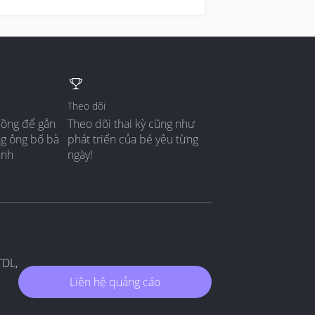
Theo dõi
đồng để gắn
Theo dõi thai kỳ cũng như
ng ông bố bà
phát triển của bé yêu từng
ình
ngày!
TDL,
Liên hệ quảng cáo