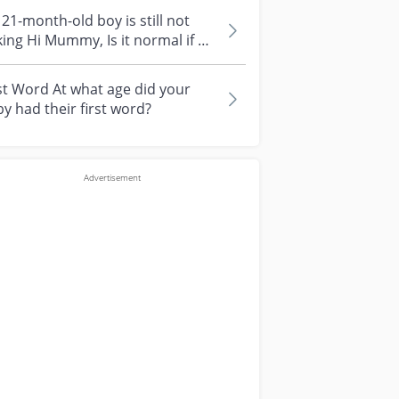
21-month-old boy is still not
g Hi Mummy, Is it normal if my
month old boy is still not...
st Word At what age did your
y had their first word?