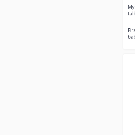
My 
talkin
21 
Fir
bab