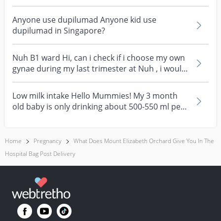
Anyone use dupilumad Anyone kid use
dupilumad in Singapore?
Nuh B1 ward Hi, can i check if i choose my own
gynae during my last trimester at Nuh , i would
tech...
Low milk intake Hello Mummies! My 3 month
old baby is only drinking about 500-550 ml per
day. We tri...
Home
Pregnancy
What Does Mount Elizabeth Orchard Give You In The
Hospital Bag Post Delivery