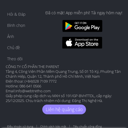
Đã có mặt! App miễn phí! Tải ngay hôm nay!
Hỏi & Đáp
Bình chọn
Ảnh
Chủ đề
Theo dõi
CÔNG TY CỔ PHẦN THE PARENT
Tầng 4, Công Viên Phần Mềm Quang Trung, Số 01 Tô Ký, Phường Tân
Chánh Hiệp, Quận 12, Thành phố Hồ Chí Minh, Việt Nam
Điện thoại: (+84)028 7109 7772
Hotline: 086 641 0566
Email:
info@webtretho.com
Giấy phép cung cấp dịch vụ MXH số 191/GP-BVHTTDL, cấp ngày:
25/12/2025. Chịu trách nhiệm nội dung: Đặng Thị Nghệ Hà.
Liên hệ quảng cáo
Điều khoản sử dụng
Chính sách bảo mật
Tiêu chuẩn cộng đồng