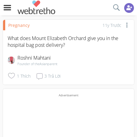
Pregnancy
11y Trước
What does Mount Elizabeth Orchard give you in the 
hospital bag post delivery?
Roshni Mahtani
Founder of theAsianparent
1
Thích
3
Trả Lời