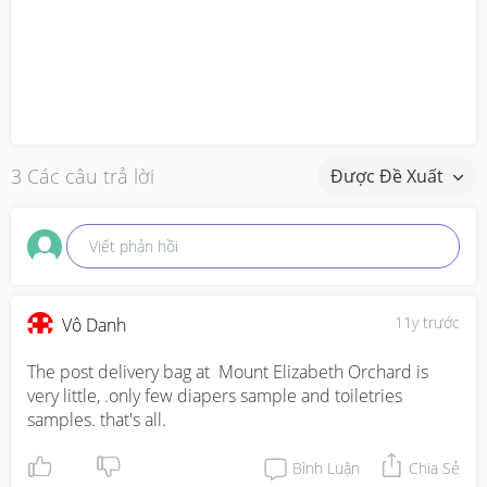
3 Các câu trả lời
Được Đề Xuất
Viết phản hồi
11y trước
Vô Danh
The post delivery bag at  Mount Elizabeth Orchard is 
very little, .only few diapers sample and toiletries 
samples. that's all.
Bình Luận
Chia Sẻ