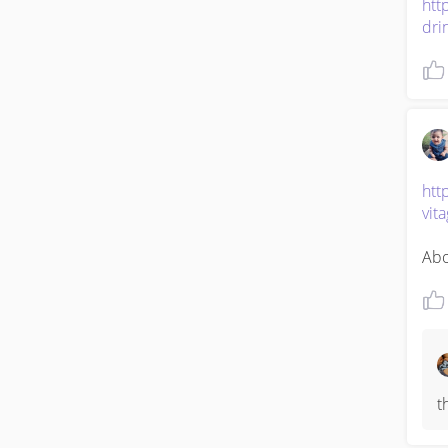
htt
dri
htt
vit
Abo
t