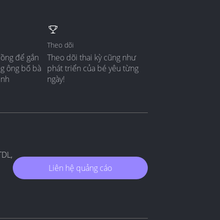
Theo dõi
đồng để gắn
Theo dõi thai kỳ cũng như
ng ông bố bà
phát triển của bé yêu từng
ình
ngày!
TDL,
Liên hệ quảng cáo