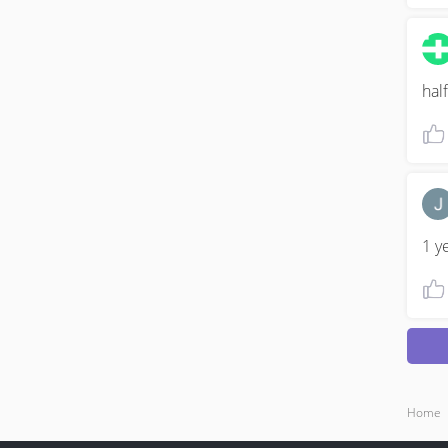
half
1 y
Home