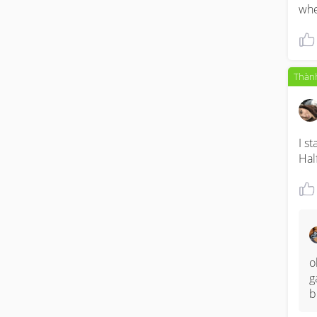
whe
Thành
I st
Half
o
g
b