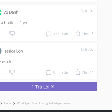
9y trước
Vô Danh
 a bottle at 1 yo
Bình Luận
Chia Sẻ
9y trước
Jessica Loh
ears old
Bình Luận
Chia Sẻ
1 Trả Lời
Baby
What Age I Start Giving Kid Vitagenyakult