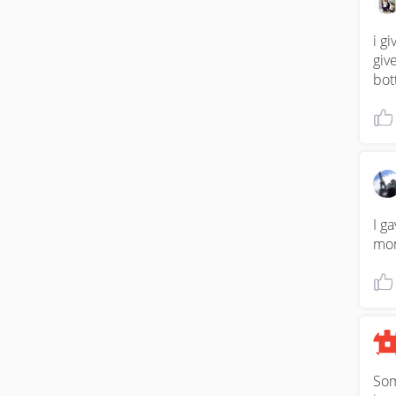
i g
giv
bot
I g
mon