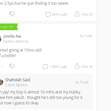
n 2.5yo but he quit finding it too sweet.
Bình Luận
Chia Sẻ
 viên VIP
Jorelle Aw
9y trước
Badass Momma
arted giving at 15mo old! 

 a bottle!
1
1
Bình Luận
Chia Sẻ
Shahidah Said
9y Trước
2 little fighters.
h yay! my boy is almost 16 mths and my hubby 
ave him yakult.. thought he's still too young for it 
ut now i guess its okay