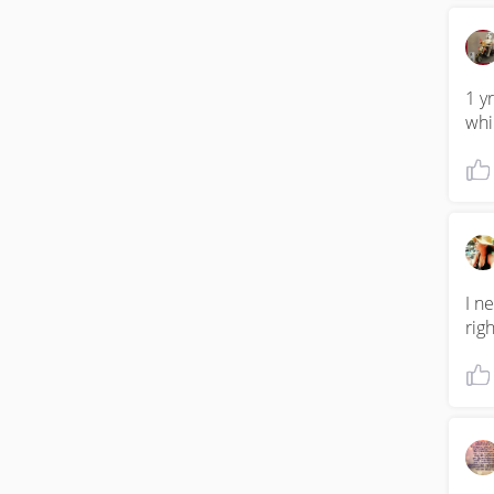
1 yr
whi
I n
righ