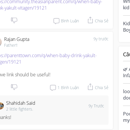
Wha
ps://community.theasianparent.com/q/when-baby-
ki
nk-yakult-vitagen/19121
Bình Luận
Chia Sẻ
Kid
Boy
Rajan Gupta
9y trước
Father!!
Câ
ps://parenttown.com/q/when-baby-drink-yakult-
agen/19121
🌿 
ve link should be useful!
Inf
Ha
1
Bình Luận
Chia Sẻ
sen
loo
do
Shahidah Said
a m
9y Trước
2 little fighters.
ove
Poo
hanks!
my 
“di