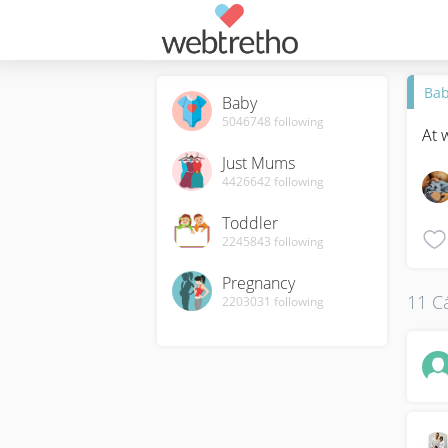
Ba
Baby
5046748
following
At 
Just Mums
4426642
following
Toddler
2245843
following
Pregnancy
11 Cá
2203031
following