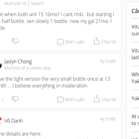
Nurturer of 2 squirts
Câ
ive when both ard 15 16mo? i cant rmb.. but starting i 
e half bottle. sen slowly 1 bottle. now my gal 21mo 1 
Vit
tle
sui
tod
Bình Luận
Chia Sẻ
st..
Vi
la
Jaslyn Chong
9y trước
vit
Mummy of a cheery boy
Wha
ave the light version the very small bottle once at 13 
Ya
th ... I believe everything in moderation
bab
vs..
Yak
1
Bình Luận
Chia Sẻ
At 
4y trước
Vô Danh
to 
Some details are here: 