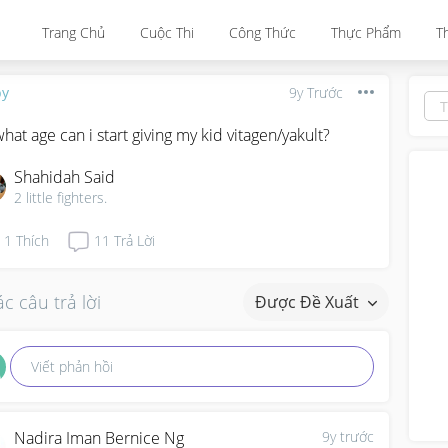
Trang Chủ
Cuộc Thi
Công Thức
Thực Phẩm
T
by
9y Trước
what age can i start giving my kid vitagen/yakult?
Shahidah Said
2 little fighters.
1
Thích
11
Trả Lời
c câu trả lời
Được Đề Xuất
Viết phản hồi
Nadira Iman Bernice Ng
9y trước