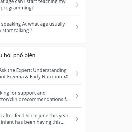
t age can I start teaching my
d programming?
 speaking At what age usually
 start talking ?
u hỏi phổ biến
Ask the Expert: Understanding
ant Eczema & Early Nutrition 👶
ve questions about eczema,
si...
king for support and
ctor/clinic recommendations for
edical abortion i'm feeling really
r...
 after feed Since june this year,
infant has been having this
arrhoea” episode three times....