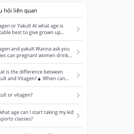
u hỏi liên quan
agen or Yakult At what age is
table best to give grown up
dlers vitagen/yakult? I havent
.
tagen and yakult Wanna ask you
dies can pregnant women drink
agen/ yakult?
t is the difference between
kult and Vitagen?🧉 When can
y drink Yakult or Vitagen? Yakult
.
ult or vitagen?
what age can I start taking my kid
sports classes?