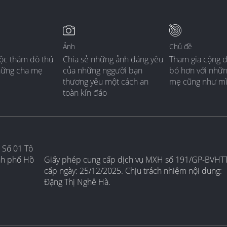
Ảnh
Chủ đề
ộc thăm dò thú
Chia sẻ những ảnh đáng yêu
Tham gia cộng 
hững cha mẹ
của những nggười bạn
bó hơn với nhữ
thương yêu một cách an
mẹ cũng như m
toàn kín đáo
 Số 01 Tô
nh phố Hồ
Giấy phép cung cấp dịch vụ MXH số 191/GP-BVHT
cấp ngày: 25/12/2025. Chịu trách nhiệm nội dung:
Đặng Thị Nghệ Hà.