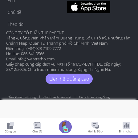
Ảnh
Chủ đề
Theo dõi
CÔNG TY CỔ PHẦN THE PARENT
Tầng 4, Công Viên Phần Mềm Quang Trung, Số 01 Tô Ký, Phường Tân
Chánh Hiệp, Quận 12, Thành phố Hồ Chí Minh, Việt Nam
Điện thoại: (+84)028 7109 7772
Hotline: 086 641 0566
Email:
info@webtretho.com
Giấy phép cung cấp dịch vụ MXH số 191/GP-BVHTTDL, cấp ngày:
25/12/2025. Chịu trách nhiệm nội dung: Đặng Thị Nghệ Hà.
Liên hệ quảng cáo
Điều khoản sử dụng
Chính sách bảo mật
Tiêu chuẩn cộng đồng
Copyright by Webtretho 2006.
Công cụ
Chủ đề
Hỏi & Đáp
Bình chọn