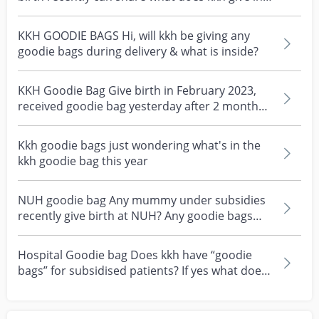
their goodi...
KKH GOODIE BAGS Hi, will kkh be giving any
goodie bags during delivery & what is inside?
KKH Goodie Bag Give birth in February 2023,
received goodie bag yesterday after 2 months.
So bare wi...
Kkh goodie bags just wondering what's in the
kkh goodie bag this year
NUH goodie bag Any mummy under subsidies
recently give birth at NUH? Any goodie bags
given to you &...
Hospital Goodie bag Does kkh have “goodie
bags” for subsidised patients? If yes what does
it contain...