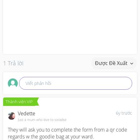
1 Trả lời
Được Đề Xuất
Viết phản hồi
Thành viên VIP
Vedette
6y trước
Just a mum who love to socialise
They will ask you to complete the form from a qr code 
regards w the goodie bag at your ward.