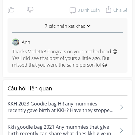
8
Bình Luận
Chia Sẻ
7 các nhận xét khác
Ann
Thanks Vedette! Congrats on your motherhood 😊 
Yes I did see that post of yours a little ago. But 
missed that you were the same person lol 😀
Câu hỏi liên quan
KKH 2023 Goodie bag Hi! any mummies
recently gave birth at KKH? Have they stopped
giving goodie bags...
Kkh goodie bag 2021 Any mummies that give
birth recently can share what does kkh give in