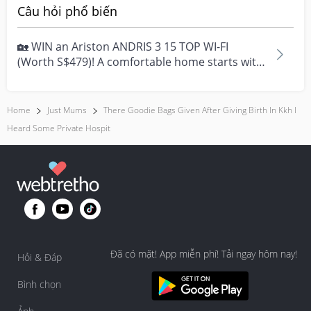
Câu hỏi phổ biến
🏡 WIN an Ariston ANDRIS 3 15 TOP WI-FI
(Worth S$479)! A comfortable home starts with
everyday moment...
Home
Just Mums
There Goodie Bags Given After Giving Birth In Kkh I
Heard Some Private Hospit
Đã có mặt! App miễn phí! Tải ngay hôm nay!
Hỏi & Đáp
Bình chọn