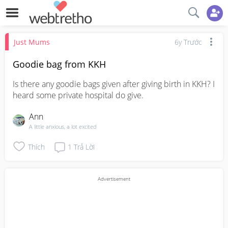
Just Mums
6y Trước
Goodie bag from KKH
Is there any goodie bags given after giving birth in KKH? I 
heard some private hospital do give.
Ann
A little anxious, a lot excited
Thích
1
Trả Lời