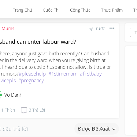
Trang Chủ
Cuộc Thi
Công Thức
Thực Phẩm
T
t Mums
5y Trước
sband can enter labour ward?
there, anyone just gave birth recently? Can husband 
er in the delivery ward when you're giving birth at 
. I heard due to covid husband not allow. Isit true or 
t rumors?
#pleasehelp
#1stimemom
#firstbaby
vicepls
#pregnancy
Vô Danh
1
Thích
3
Trả Lời
 câu trả lời
Được Đề Xuất