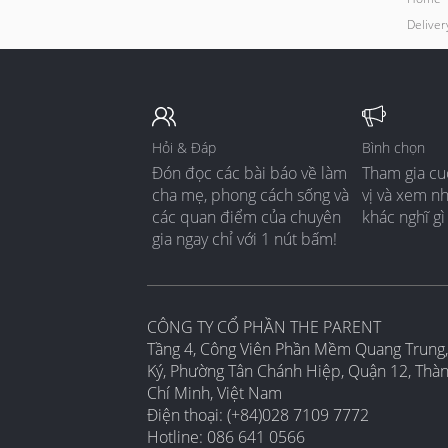
Delive
Hỏi & Đáp
Bình chọn
Đón đọc các bài báo về làm
Tham gia cu
cha mẹ, phong cách sống và
vị và xem n
các quan điểm của chuyên
khác nghĩ gì
gia ngay chỉ với 1 nút bấm!
CÔNG TY CỔ PHẦN THE PARENT
Tầng 4, Công Viên Phần Mềm Quang Trung,
Ký, Phường Tân Chánh Hiệp, Quận 12, Thà
Chí Minh, Việt Nam
Điện thoại: (+84)028 7109 7772
Hotline: 086 641 0566