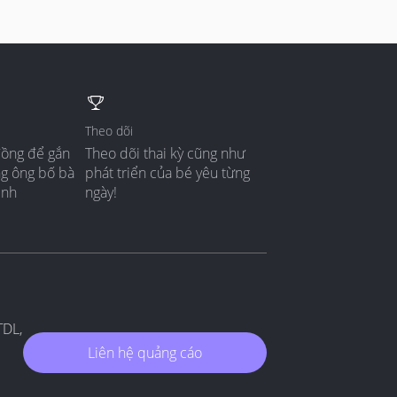
Theo dõi
đồng để gắn
Theo dõi thai kỳ cũng như
ng ông bố bà
phát triển của bé yêu từng
ình
ngày!
TDL,
Liên hệ quảng cáo