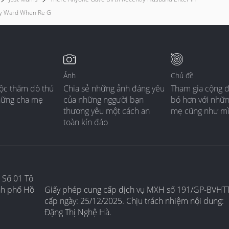
ry Ward When Re G
Ảnh
Chủ đề
ộc thăm dò thú
Chia sẻ những ảnh đáng yêu
Tham gia cộng 
hững cha mẹ
của những nggười bạn
bó hơn với nhữ
thương yêu một cách an
mẹ cũng như m
toàn kín đáo
 Số 01 Tô
nh phố Hồ
Giấy phép cung cấp dịch vụ MXH số 191/GP-BVHT
cấp ngày: 25/12/2025. Chịu trách nhiệm nội dung:
Đặng Thị Nghệ Hà.