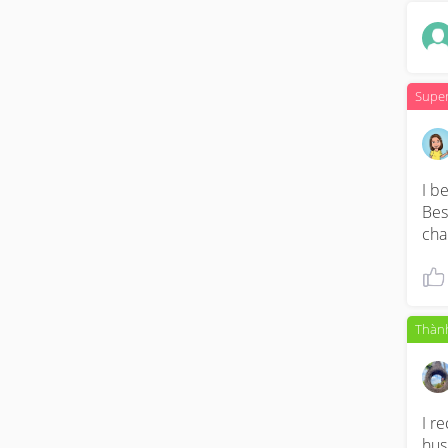
Supe
I b
Bes
cha
Thành
I r
hus