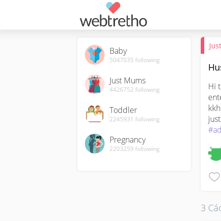
Jus
Baby
5047035
following
Hu
Just Mums
Hi 
4426752
following
ent
kkh
Toddler
jus
2245931
following
#ad
Pregnancy
2203259
following
3 Các