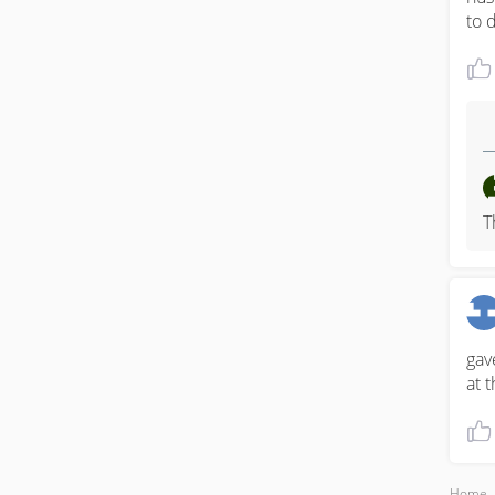
to 
T
gav
at 
Home