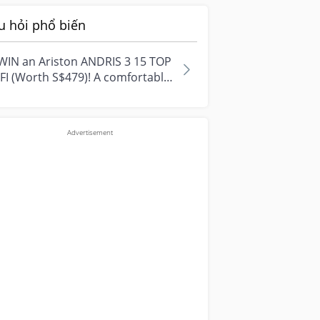
u hỏi phổ biến
WIN an Ariston ANDRIS 3 15 TOP
FI (Worth S$479)! A comfortable
e starts with everyday
ment...