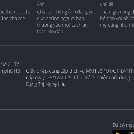
Ảnh
Chủ đề
ộc thăm dò thú
Chia sẻ những ảnh đáng yêu
Tham gia cộng 
hững cha mẹ
của những nggười bạn
bó hơn với nhữ
thương yêu một cách an
mẹ cũng như m
toàn kín đáo
 Số 01 Tô
nh phố Hồ
Giấy phép cung cấp dịch vụ MXH số 191/GP-BVHT
cấp ngày: 25/12/2025. Chịu trách nhiệm nội dung:
Đặng Thị Nghệ Hà.
Đã có mặt