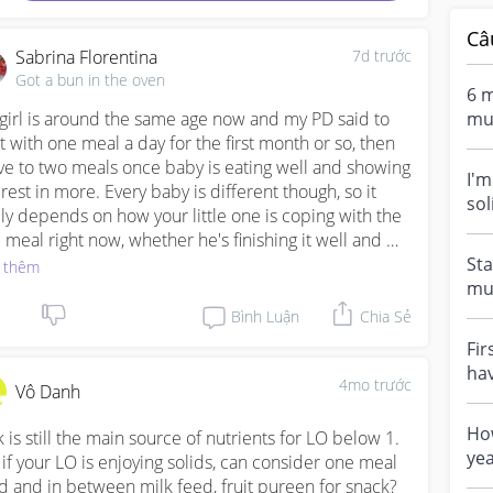
Câ
Sabrina Florentina
7d trước
Got a bun in the oven
6 m
girl is around the same age now and my PD said to 
mu
rt with one meal a day for the first month or so, then 
sol
e to two meals once baby is eating well and showing 
I'm
erest in more. Every baby is different though, so it 
so
lly depends on how your little one is coping with the 
sho
 meal right now, whether he's finishing it well and 
ing for more. I'd say check in with your paediatrician 
Sta
 thêm
the next visit since they know your baby best and can 
mu
e you a clearer timeline based on how things are 
sol
Bình Luận
Chia Sẻ
ng.
old.
Fir
hav
4mo trước
Vô Danh
rec
How
k is still the main source of nutrients for LO below 1. 
yea
 if your LO is enjoying solids, can consider one meal 
lit
id and in between milk feed, fruit pureen for snack?