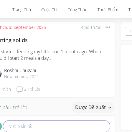
Trang Chủ
Cuộc Thi
Công Thức
Thực Phẩm
T
thclub: September 2025
4mo Trước
rting solids
t started feeding my little one 1 month ago. When 
uld I start 2 meals a day..
Roshni Chugani
New mommy 2021
Thích
2
Trả Lời
 câu trả lời
Được Đề Xuất
Viết phản hồi