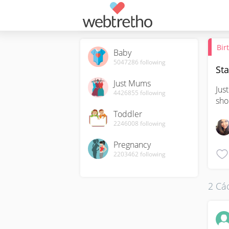
Bir
Baby
5047286
following
Sta
Just Mums
Jus
4426855
following
sho
Toddler
2246008
following
Pregnancy
2203462
following
2 Các