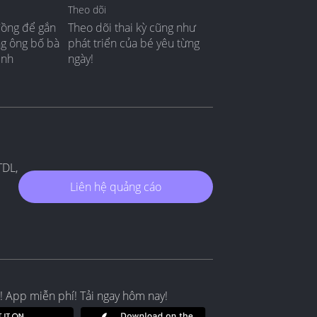
Theo dõi
đồng để gắn
Theo dõi thai kỳ cũng như
ng ông bố bà
phát triển của bé yêu từng
ình
ngày!
TDL,
Liên hệ quảng cáo
! App miễn phí! Tải ngay hôm nay!