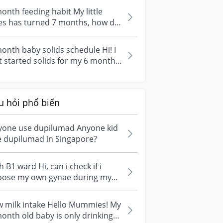
onth feeding habit My little
es has turned 7 months, how do
tart feeding proper meals? Like...
onth baby solids schedule Hi! I
t started solids for my 6 months
y. How many times should i...
u hỏi phổ biến
yone use dupilumad Anyone kid
e dupilumad in Singapore?
 B1 ward Hi, can i check if i
se my own gynae during my
t trimester at Nuh , i would
h...
w milk intake Hello Mummies! My
onth old baby is only drinking