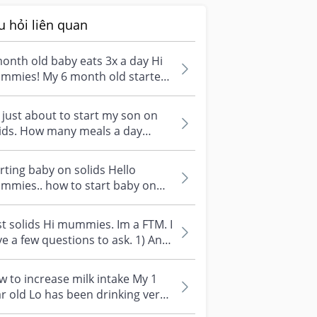
u hỏi liên quan
onth old baby eats 3x a day Hi
mmies! My 6 month old started
ids 2 weeks ago. This week, he...
 just about to start my son on
lids. How many meals a day
uld I start with?
rting baby on solids Hello
mmies.. how to start baby on
ids? Currently baby is 5 month
...
st solids Hi mummies. Im a FTM. I
e a few questions to ask. 1) Any
omendations on what soli...
 to increase milk intake My 1
r old Lo has been drinking very
tle milk ever since she start...