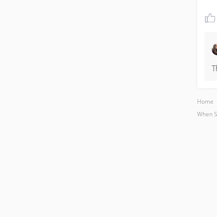
T
Home
When Sh