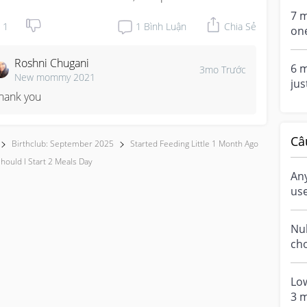
7 m
1
1
Bình Luận
Chia Sẻ
on
I s
Roshni Chugani
6 m
3mo Trước
New mommy 2021
jus
hank you
bab
Câ
Birthclub: September 2025
Started Feeding Little 1 Month Ago
ould I Start 2 Meals Day
An
us
Nuh
choo
las
tec
Lo
3 m