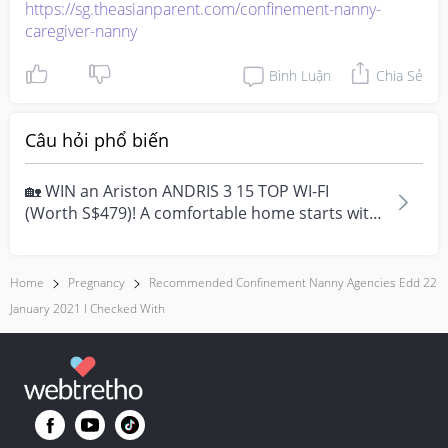
https://sg.theasianparent.com/confinement-nanny-
caregiver-nanny
Bình Luận
Chia Sẻ
Câu hỏi phổ biến
🏡 WIN an Ariston ANDRIS 3 15 TOP WI-FI
(Worth S$479)! A comfortable home starts with
everyday moment...
Home
Pregnancy
Recommended Confinement Nanny Agencies Edd 22
January 2021 I Checked With