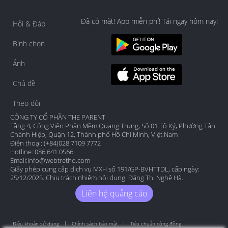
Đã có mặt! App miễn phí! Tải ngay hôm nay!
Hỏi & Đáp
Bình chọn
Ảnh
Chủ đề
Theo dõi
CÔNG TY CỔ PHẦN THE PARENT
Tầng 4, Công Viên Phần Mềm Quang Trung, Số 01 Tô Ký, Phường Tân
Chánh Hiệp, Quận 12, Thành phố Hồ Chí Minh, Việt Nam
Điện thoại: (+84)028 7109 7772
Hotline: 086 641 0566
Email:
info@webtretho.com
Giấy phép cung cấp dịch vụ MXH số 191/GP-BVHTTDL, cấp ngày:
25/12/2025. Chịu trách nhiệm nội dung: Đặng Thị Nghệ Hà.
Liên hệ quảng cáo
Điều khoản sử dụng
Chính sách bảo mật
Tiêu chuẩn cộng đồng