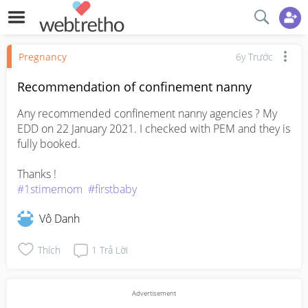
Pregnancy
6y Trước
Recommendation of confinement nanny
Any recommended confinement nanny agencies ? My 
EDD on 22 January 2021. I checked with PEM and they is 
fully booked.

#1stimemom
#firstbaby
Vô Danh
Thích
1
Trả Lời