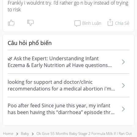
Frankly i wouldnt try. I’d rather go n buy instead of trying 
to risk
Bình Luận
Chia Sẻ
Câu hỏi phổ biến
🌿 Ask the Expert: Understanding Infant
Eczema & Early Nutrition 👶 Have questions
about eczema, sensi...
looking for support and doctor/clinic
recommendations for a medical abortion i'm
feeling really over...
Poo after feed Since june this year, my infant
has been having this “diarrhoea” episode three
times....
Home
Baby
Ok Give 55 Months Baby Stage 2 Formula Milk If I Ran Out