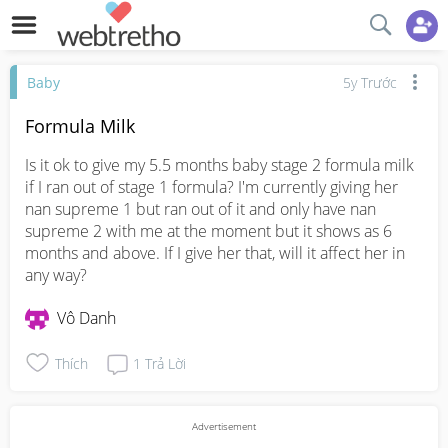
Baby
5y Trước
Formula Milk
Is it ok to give my 5.5 months baby stage 2 formula milk 
if I ran out of stage 1 formula? I'm currently giving her 
nan supreme 1 but ran out of it and only have nan 
supreme 2 with me at the moment but it shows as 6 
months and above. If I give her that, will it affect her in 
any way?
Vô Danh
Thích
1
Trả Lời