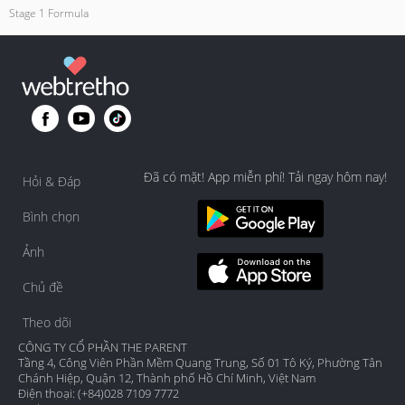
Stage 1 Formula
Đã có mặt! App miễn phí! Tải ngay hôm nay!
Hỏi & Đáp
Bình chọn
Ảnh
Chủ đề
Theo dõi
CÔNG TY CỔ PHẦN THE PARENT
Tầng 4, Công Viên Phần Mềm Quang Trung, Số 01 Tô Ký, Phường Tân
Chánh Hiệp, Quận 12, Thành phố Hồ Chí Minh, Việt Nam
Điện thoại: (+84)028 7109 7772