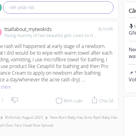
Viết phản hồi
Câ
🤱
Itsallabout_mytwokids
3y trước
GI
Young mummy of two beautiful girls Loves to travel, ✈
Bre
e rash will happened at early stage of a newborn. 
cel
Nee
t I did would be to wipe with warm towel after each 
was
ding, vomitting, I use microfibre towel for bathing, I 
and
l use product like Cetaphil for bathing and then Pro 
mig
ance Cream to apply on newborn after bathing 
📌 
ice a day/whenever the acne rash dry). 

Vot
you
 thêm
e this helps.
y...
1
Bình Luận
Chia Sẻ
Birthclub: August 2023
New Born Baby Has Acne Rash Baby Has
ash Over Face Head Now Spread