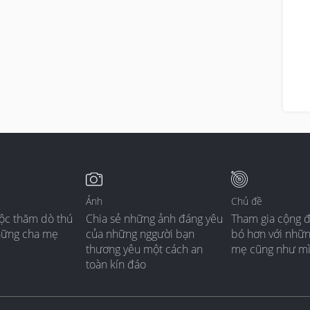
Ảnh
Chủ đề
ộc thăm dò thú
Chia sẻ những ảnh đáng yêu
Tham gia cộng 
hững cha mẹ
của những nggười bạn
bó hơn với nhữ
thương yêu một cách an
mẹ cũng như m
toàn kín đáo