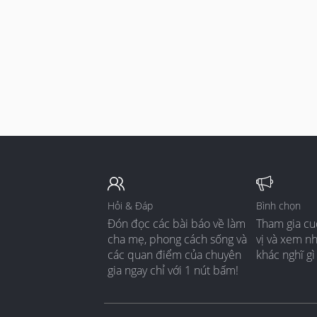
Hỏi & Đáp
Bình chọn
Đón đọc các bài báo về làm
Tham gia cu
cha mẹ, phong cách sống và
vị và xem n
các quan điểm của chuyên
khác nghĩ gì
gia ngay chỉ với 1 nút bấm!