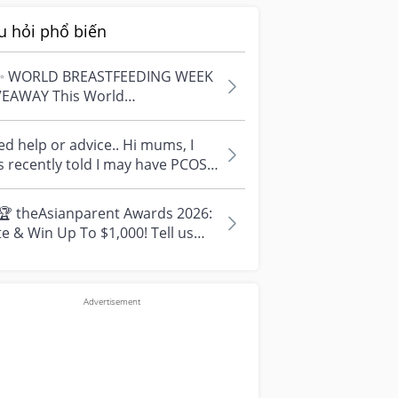
u hỏi phổ biến
✨ WORLD BREASTFEEDING WEEK
VEAWAY This World
astfeeding Week, we're
ebrating every mum's fe...
d help or advice.. Hi mums, I
 recently told I may have PCOS
 I am worried about how it
...
🏆 theAsianparent Awards 2026:
e & Win Up To $1,000! Tell us
r top parenting brands and win