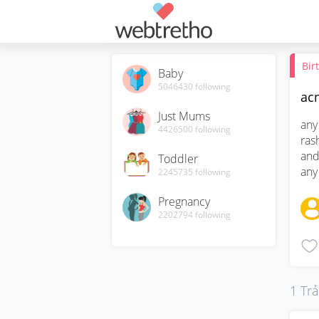
Bir
Baby
5046430
following
ac
Just Mums
any
4426500
following
ras
and
Toddler
any
2245735
following
Pregnancy
2202794
following
1 Trả