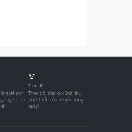
Theo dõi
đồng để gắn
Theo dõi thai kỳ cũng như
ng ông bố bà
phát triển của bé yêu từng
ình
ngày!