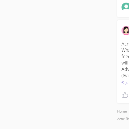
Acn
Wha
fee
wil
Adv
(tw
Đọc
Hop
Home
Acne R