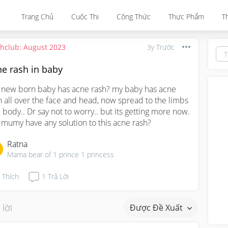
Trang Chủ
Cuộc Thi
Công Thức
Thực Phẩm
T
thclub: August 2023
3y Trước
ne rash in baby
 new born baby has acne rash? my baby has acne 
h all over the face and head, now spread to the limbs 
 body.. Dr say not to worry.. but its getting more now. 
 mumy have any solution to this acne rash?
Ratna
Mama bear of 1 prince 1 princess
Thích
1
Trả Lời
 lời
Được Đề Xuất