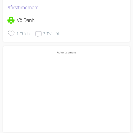
#firsttimemom
Vô Danh
1
Thích
3
Trả Lời