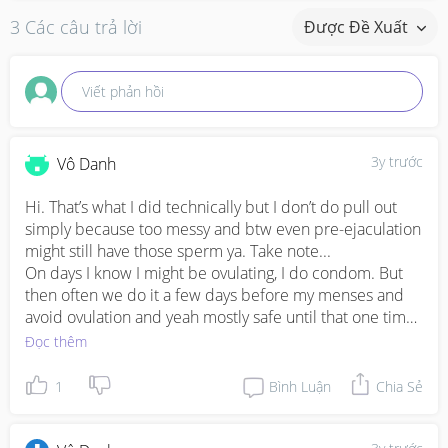
3 Các câu trả lời
Được Đề Xuất
Viết phản hồi
3y trước
Vô Danh
Hi. That’s what I did technically but I don’t do pull out 
simply because too messy and btw even pre-ejaculation 
might still have those sperm ya. Take note... 

On days I know I might be ovulating, I do condom. But 
then often we do it a few days before my menses and 
avoid ovulation and yeah mostly safe until that one time 
condom broke. Can’t remember if that’s the reason I’m 
Đọc thêm
pregnant with my second now 😅 but my babe will be 
19 months when I’m due.
1
Bình Luận
Chia Sẻ