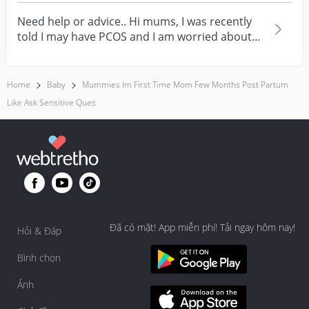
Need help or advice.. Hi mums, I was recently
told I may have PCOS and I am worried about
how it mig...
Home
Baby
Mummies Im First Time Mom Few Months Post Partum
Like Ask Sensitive Ques
Đã có mặt! App miễn phí! Tải ngay hôm nay!
Hỏi & Đáp
Bình chọn
Ảnh