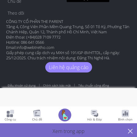
Chủ đề
Theo dõi
CÔNG TY CỔ PHẦN THE PARENT
Tầng 4, Công Viên Phần Mềm Quang Trung, Số 01 Tô Ký, Phường Tân
Chánh Hiệp, Quận 12, Thành phố Hồ Chí Minh, Việt Nam
Điện thoại: (+84)028 7109 7772
Hotline: 086 641 0566
Email:
info@webtretho.com
Giấy phép cung cấp dịch vụ MXH số 191/GP-BVHTTDL, cấp ngày:
25/12/2025. Chịu trách nhiệm nội dung: Đặng Thị Nghệ Hà.
Liên hệ quảng cáo
Điều khoản sử dụng
Chính sách bảo mật
Tiêu chuẩn cộng đồng
Copyright by Webtretho 2006.
Công cụ
Chủ đề
Hỏi & Đáp
Bình chọn
Xem trong app