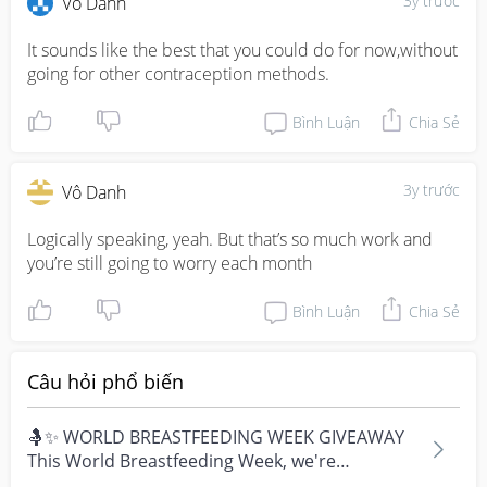
3y trước
Vô Danh
It sounds like the best that you could do for now,without 
going for other contraception methods.
Bình Luận
Chia Sẻ
3y trước
Vô Danh
Logically speaking, yeah. But that’s so much work and 
you’re still going to worry each month
Bình Luận
Chia Sẻ
Câu hỏi phổ biến
🤱✨ WORLD BREASTFEEDING WEEK GIVEAWAY
This World Breastfeeding Week, we're
celebrating every mum's fe...