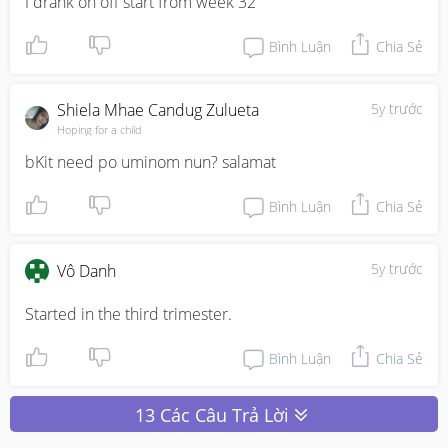
I drank on off start from week 32
Bình Luận
Chia Sẻ
Shiela Mhae Candug Zulueta
5y trước
Hoping for a child
bKit need po uminom nun? salamat
Bình Luận
Chia Sẻ
5y trước
Vô Danh
Started in the third trimester.
Bình Luận
Chia Sẻ
13 Các Câu Trả Lời