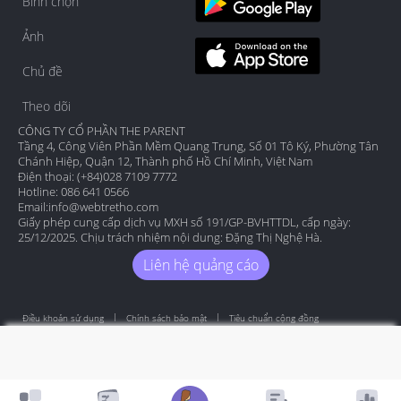
Bình chọn
Ảnh
Chủ đề
Theo dõi
CÔNG TY CỔ PHẦN THE PARENT
Tầng 4, Công Viên Phần Mềm Quang Trung, Số 01 Tô Ký, Phường Tân
Chánh Hiệp, Quận 12, Thành phố Hồ Chí Minh, Việt Nam
Điện thoại: (+84)028 7109 7772
Hotline: 086 641 0566
Email:
info@webtretho.com
Giấy phép cung cấp dịch vụ MXH số 191/GP-BVHTTDL, cấp ngày:
25/12/2025. Chịu trách nhiệm nội dung: Đặng Thị Nghệ Hà.
Liên hệ quảng cáo
Điều khoản sử dụng
Chính sách bảo mật
Tiêu chuẩn cộng đồng
Copyright by Webtretho 2006.