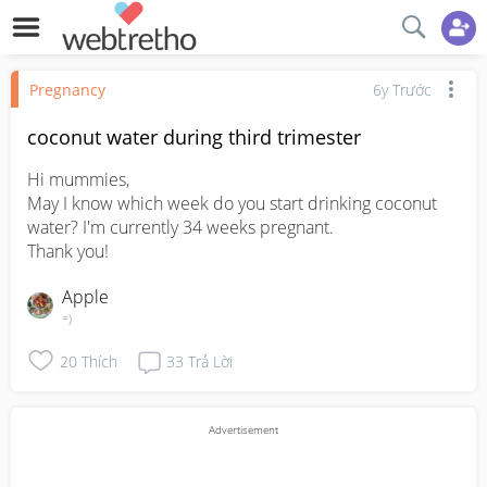
Pregnancy
6y Trước
coconut water during third trimester
Hi mummies, 

May I know which week do you start drinking coconut 
water? I'm currently 34 weeks pregnant.

Thank you!
Apple
=)
20
Thích
33
Trả Lời