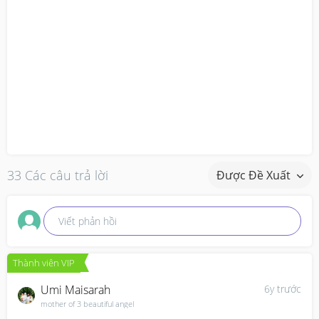
33 Các câu trả lời
Được Đề Xuất
Viết phản hồi
Thành viên VIP
Umi Maisarah
6y trước
mother of 3 beautiful angel