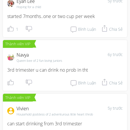
Eyan Lee
5y trước
Hoping for a child
started 7months..one or two cup per week
1
Bình Luận
Chia Sẻ
Thành viên VIP
Navya
6y trước
Queen bee of 2 fun loving juniors
3rd trimester u can drink no prob in tht
Bình Luận
Chia Sẻ
Thành viên VIP
Vivien
5y trước
Household goddess of 2 adventurous little heart throb
can start drinking from 3rd trimester