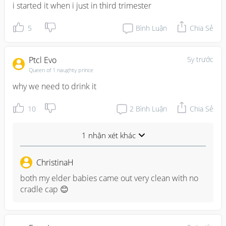
i started it when i just in third trimester
5
Bình Luận
Chia Sẻ
Ptcl Evo
5y trước
Queen of 1 naughty prince
why we need to drink it
10
2
Bình Luận
Chia Sẻ
1 nhận xét khác
ChristinaH
both my elder babies came out very clean with no 
cradle cap 😊