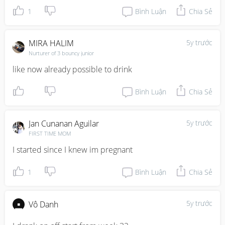
1
Bình Luận
Chia Sẻ
MIRA HALIM
5y trước
Nurturer of 3 bouncy junior
like now already possible to drink
Bình Luận
Chia Sẻ
Jan Cunanan Aguilar
5y trước
FIRST TIME MOM
I started since I knew im pregnant
1
Bình Luận
Chia Sẻ
5y trước
Vô Danh