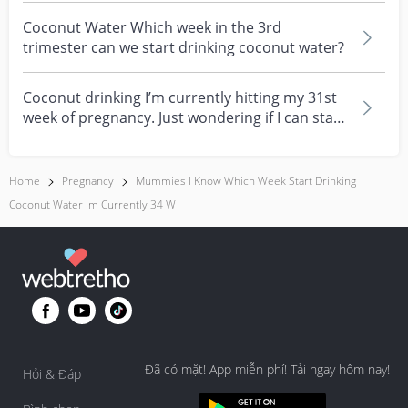
Coconut Water Which week in the 3rd
trimester can we start drinking coconut water?
Coconut drinking I’m currently hitting my 31st
week of pregnancy. Just wondering if I can start
drin...
Home
Pregnancy
Mummies I Know Which Week Start Drinking
Coconut Water Im Currently 34 W
Đã có mặt! App miễn phí! Tải ngay hôm nay!
Hỏi & Đáp