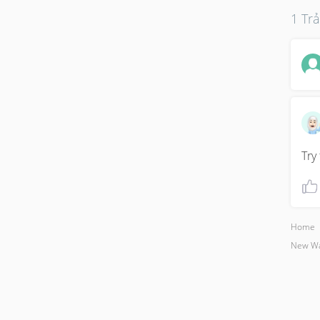
1 Trả
Try
Home
New Wa