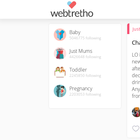
Jus
Baby
5046775
following
Ch
Just Mums
LO 
4426648
following
new
aft
Toddler
dec
2245850
following
dri
Pregnancy
Any
2203053
following
fro