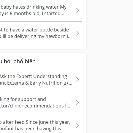
baby hates drinking water My
y is 8 months old, I started
eding her some water when she
...
t to have a water bottle beside
 Ill be delivering my newborn in
eek time and organizing my...
u hỏi phổ biến
Ask the Expert: Understanding
ant Eczema & Early Nutrition 👶
ve questions about eczema,
si...
king for support and
ctor/clinic recommendations for
edical abortion i'm feeling really
r...
 after feed Since june this year,
infant has been having this