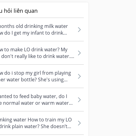
u hỏi liên quan
ld drinking milk water
 do I get my infant to drink
er? As if doesn’t drink it at a...
w to make LO drink water? My
l don't really like to drink water.
ecially from water bottle I...
 do i stop my girl from playing
er water bottle? She's using
aw water bottle. Whenever she...
anted to feed baby water, do I
ve normal water or warm water?
d to buy extra milk bottle fo...
nking water How to train my LO
drink plain water? She doesn’t
t to drink from her bottles o...