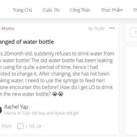
Trang Chủ
Cuộc Thi
Công Thức
Thực Phẩm
T
t Mums
6y Trước
anged of water bottle
is 20month old, suddenly refuses to drink water from 
 water bottle! The old water bottle has been leaking 
er using for quite a period of time, hence I had 
ided to change it. After changing, she has not been 
nking water, I need to use the syringe to feed her! 
one encounter this before? How do I get LO to drink 
m the new water bottle? 😭😭
Rachel Yap
Mama of 16yr old boy and 4year old girl
Thích
1
Trả Lời