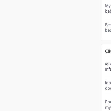
My 
bab
fe
was
Bes
bed
a w
Câ
🌿 
Inf
Ha
sen
loo
do
a m
ove
Poo
my 