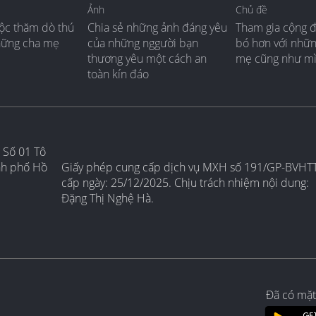
Ảnh
Chủ đề
ộc thăm dò thú
Chia sẻ những ảnh đáng yêu
Tham gia cộng 
hững cha mẹ
của những nggười bạn
bó hơn với nhữ
thương yêu một cách an
mẹ cũng như m
toàn kín đáo
 Số 01 Tô
nh phố Hồ
Giấy phép cung cấp dịch vụ MXH số 191/GP-BVHT
cấp ngày: 25/12/2025. Chịu trách nhiệm nội dung:
Đặng Thị Nghệ Hà.
Đã có mặt