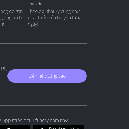
Theo dõi
đồng để gắn
Theo dõi thai kỳ cũng như
ng ông bố bà
phát triển của bé yêu từng
ình
ngày!
TDL,
Liên hệ quảng cáo
! App miễn phí! Tải ngay hôm nay!