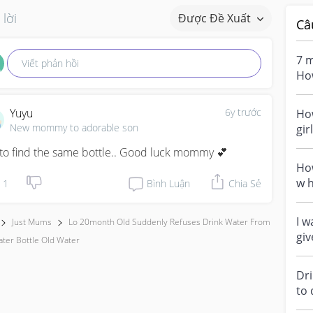
 lời
Được Đề Xuất
Câ
7 months o
Viết phản hồi
How
wat
Yuyu
6y trước
Ho
New mommy to adorable son
gir
Esp
 to find the same bottle.. Good luck mommy 💕
How
w h
1
Bình Luận
Chia Sẻ
str
I w
Just Mums
Lo 20month Old Suddenly Refuses Drink Water From
gi
ter Bottle Old Water
Nee
Dri
to 
wan