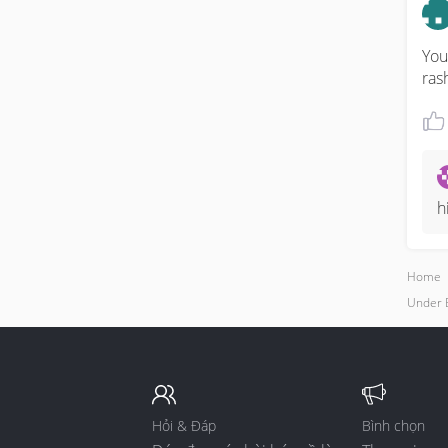
You
ras
h
Home
Under B
Hỏi & Đáp
Bình chọn