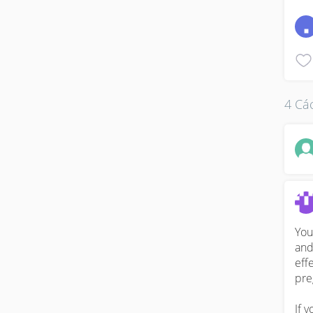
4 Các
You
and
eff
pre
If 