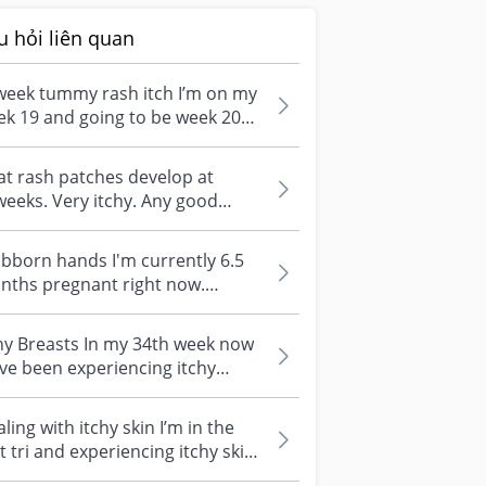
u hỏi liên quan
week tummy rash itch I’m on my
k 19 and going to be week 20
on. My growing tummy , make
be...
t rash patches develop at
eeks. Very itchy. Any good
ution to ease the itch? The rash
el...
bborn hands I'm currently 6.5
nths pregnant right now.
rything is fine except for
spiring...
hy Breasts In my 34th week now
’ve been experiencing itchy
asts at night. Anyone
ounter...
ling with itchy skin I’m in the
st tri and experiencing itchy skin
g. rashes around the bre...