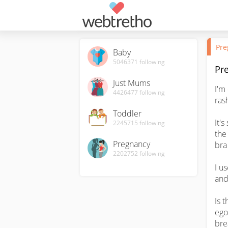
Pre
Baby
5046371
following
Pr
Just Mums
I'm
4426477
following
ras
Toddler
It'
2245715
following
the
Pregnancy
bra 
2202752
following
I u
and 
Is t
ego
bre