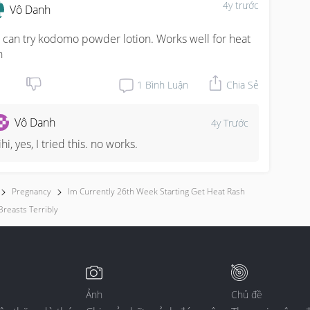
4y trước
Vô Danh
 can try kodomo powder lotion. Works well for heat 
h
1
Bình Luận
Chia Sẻ
Vô Danh
4y Trước
ihi, yes, I tried this. no works.
Pregnancy
Im Currently 26th Week Starting Get Heat Rash
reasts Terribly
Ảnh
Chủ đề