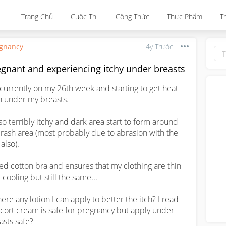
Trang Chủ
Cuộc Thi
Công Thức
Thực Phẩm
T
gnancy
4y Trước
egnant and experiencing itchy under breasts
 currently on my 26th week and starting to get heat 
h under my breasts. 

s so terribly itchy and dark area start to form around 
 rash area (most probably due to abrasion with the 
also). 

sed cotton bra and ensures that my clothing are thin 
cooling but still the same...

here any lotion I can apply to better the itch? I read 
cort cream is safe for pregnancy but apply under 
asts safe?