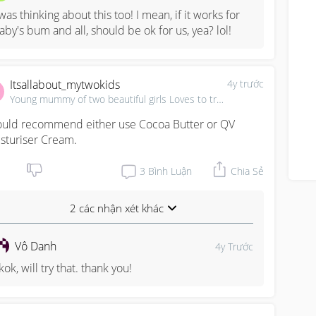
 was thinking about this too! I mean, if it works for 
aby's bum and all, should be ok for us, yea? lol!
Itsallabout_mytwokids
4y trước
Young mummy of two beautiful girls Loves to travel, ✈
ould recommend either use Cocoa Butter or QV 
sturiser Cream.
3
Bình Luận
Chia Sẻ
2 các nhận xét khác
Vô Danh
4y Trước
kok, will try that. thank you!