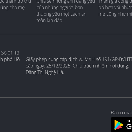
ộc thăm dò thú
Chia sẻ những ảnh đáng yêu
Tham gia cộng 
hững cha mẹ
của những nggười bạn
bó hơn với nhữ
thương yêu một cách an
mẹ cũng như m
toàn kín đáo
 Số 01 Tô
nh phố Hồ
Giấy phép cung cấp dịch vụ MXH số 191/GP-BVHT
cấp ngày: 25/12/2025. Chịu trách nhiệm nội dung:
Đặng Thị Nghệ Hà.
Đã có mặt