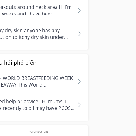
akouts around neck area Hi I’m
 weeks and I have been
periencing breakouts around my
n ea...
hy dry skin anyone has any
ution to itchy dry skin under
asts? idk what went wrong but
d...
u hỏi phổ biến
✨ WORLD BREASTFEEDING WEEK
VEAWAY This World
astfeeding Week, we're
ebrating every mum's fe...
d help or advice.. Hi mums, I
 recently told I may have PCOS
 I am worried about how it
...