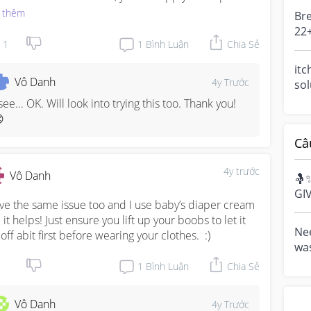
help absorb the sweat then throughout the day when 
 thêm
Bre
start to feel itchy, apply suubalm rapid itch relief 
22+
ediately. Don’t wait till the itch gets worst then you 
1
1
Bình Luận
Chia Sẻ
ex
t applying as it'll take more cream to sooth the itch. 

chi
itc
Vô Danh
4y Trước
sol
 recommend buying suubalm from public hospital 
bre
rmacies instead of guardian or watsons because the 
 see... OK. Will look into trying this too. Thank you! 
sud
ce in the public hospitals are a good $4-$5 cheaper 

 the small tube. saves you more money.
Câ
4y trước
Vô Danh
🤱
GI
ave the same issue too and I use baby’s diaper cream 
Bre
it helps! Just ensure you lift up your boobs to let it 
cel
Nee
off abit first before wearing your clothes.  :)
was
and
1
Bình Luận
Chia Sẻ
mig
Vô Danh
4y Trước