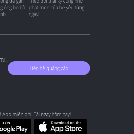
đồng để gắn
Theo dõi thai kỳ cũng như
ng ông bố bà
phát triển của bé yêu từng
ình
ngày!
TDL,
Liên hệ quảng cáo
! App miễn phí! Tải ngay hôm nay!