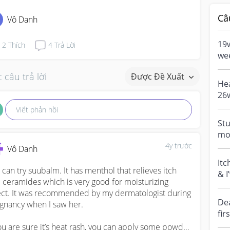
Câ
Vô Danh
19
2
Thích
4
Trả Lời
wee
so
 câu trả lời
Được Đề Xuất
my 
Hea
26w
sol
Viết phản hồi
dev
Stu
mo
Eve
4y trước
Vô Danh
per
Itc
 can try suubalm. It has menthol that relieves itch 
& I
 ceramides which is very good for moisturizing 
bre
ect. It was recommended by my dermatologist during 
enc
Dea
gnancy when I saw her. 

fir
(e.
you are sure it’s heat rash, you can apply some powder 