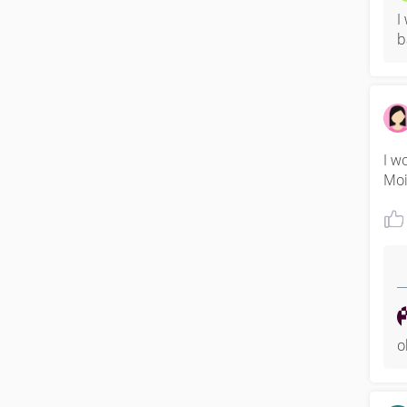
I
b
I w
Moi
o