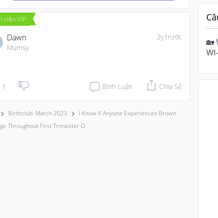
Câ
 viên VIP
Dawn
2y trước
🏡 
Mumsy
WI-
hom
mo
1
Bình Luận
Chia Sẻ
Birthclub: March 2023
I Know If Anyone Experiences Brown
ge Throughout First Trimester O