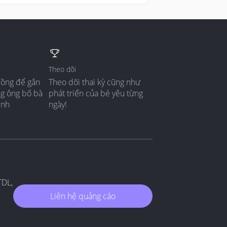
Theo dõi
đồng để gắn
Theo dõi thai kỳ cũng như
ng ông bố bà
phát triển của bé yêu từng
ình
ngày!
TDL,
Liên hệ quảng cáo