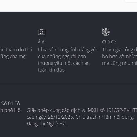
Ảnh
Chủ đề
ộc thăm dò thú
Chia sẻ những ảnh đáng yêu
Tham gia cộng 
hững cha mẹ
của những nggười bạn
bó hơn với nhữ
thương yêu một cách an
mẹ cũng như m
toàn kín đáo
 Số 01 Tô
nh phố Hồ
Giấy phép cung cấp dịch vụ MXH số 191/GP-BVHT
cấp ngày: 25/12/2025. Chịu trách nhiệm nội dung:
Đặng Thị Nghệ Hà.