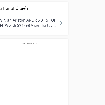
u hỏi phổ biến
WIN an Ariston ANDRIS 3 15 TOP
FI (Worth S$479)! A comfortable
e starts with everyday
ment...