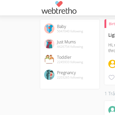
Bir
Baby
5047040
following
Li
Just Mums
Hi,
4426754
following
thr
Toddler
2245933
following
Pregnancy
2203265
following
1 Trả