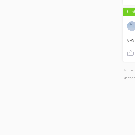
Thành
yes
Home
Dischar