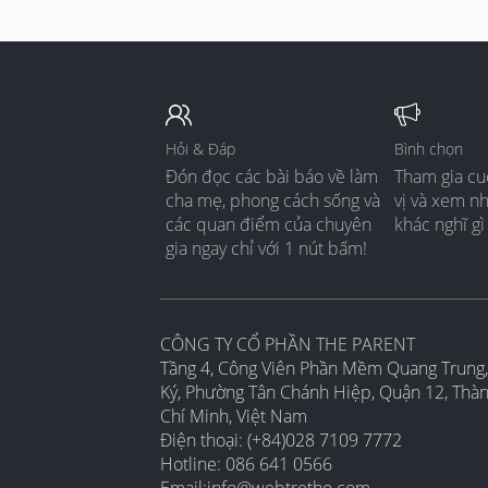
Hỏi & Đáp
Bình chọn
Đón đọc các bài báo về làm
Tham gia cu
cha mẹ, phong cách sống và
vị và xem n
các quan điểm của chuyên
khác nghĩ gì
gia ngay chỉ với 1 nút bấm!
CÔNG TY CỔ PHẦN THE PARENT
Tầng 4, Công Viên Phần Mềm Quang Trung,
Ký, Phường Tân Chánh Hiệp, Quận 12, Thà
Chí Minh, Việt Nam
Điện thoại: (+84)028 7109 7772
Hotline: 086 641 0566