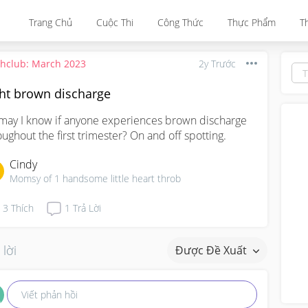
Trang Chủ
Cuộc Thi
Công Thức
Thực Phẩm
T
thclub: March 2023
2y Trước
ght brown discharge
 may I know if anyone experiences brown discharge 
oughout the first trimester? On and off spotting.
Cindy
Momsy of 1 handsome little heart throb
3
Thích
1
Trả Lời
 lời
Được Đề Xuất
Viết phản hồi