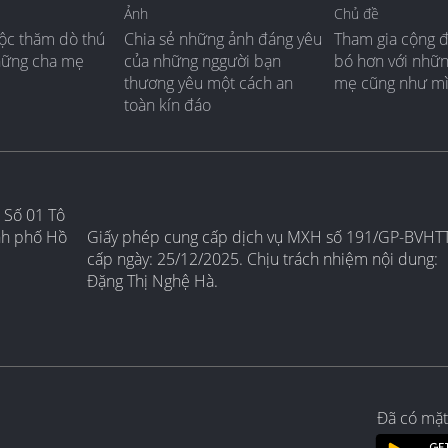
Ảnh
Chủ đề
ộc thăm dò thú
Chia sẻ những ảnh đáng yêu
Tham gia cộng 
hững cha mẹ
của những nggười bạn
bó hơn với nhữ
thương yêu một cách an
mẹ cũng như m
toàn kín đáo
 Số 01 Tô
nh phố Hồ
Giấy phép cung cấp dịch vụ MXH số 191/GP-BVHT
cấp ngày: 25/12/2025. Chịu trách nhiệm nội dung:
Đặng Thị Nghệ Hà.
Đã có mặt