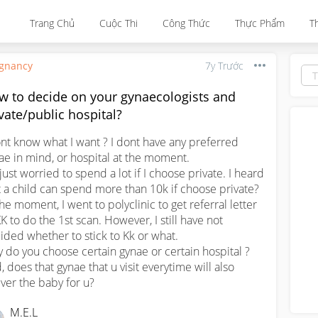
Trang Chủ
Cuộc Thi
Công Thức
Thực Phẩm
T
gnancy
7y Trước
w to decide on your gynaecologists and
vate/public hospital?
ont know what I want ? I dont have any preferred 
ae in mind, or hospital at the moment. 

 just worried to spend a lot if I choose private. I heard 
t a child can spend more than 10k if choose private? 
the moment, I went to polyclinic to get referral letter 
KK to do the 1st scan. However, I still have not 
ided whether to stick to Kk or what. 

 do you choose certain gynae or certain hospital ? 

, does that gynae that u visit everytime will also 
iver the baby for u?
M.e.l