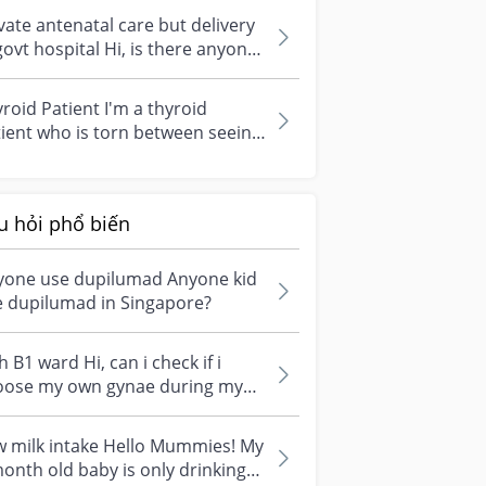
vate antenatal care but delivery
govt hospital Hi, is there anyone
e seeing a private gynae...
roid Patient I'm a thyroid
ient who is torn between seeing
ynae at the public hospital
r...
u hỏi phổ biến
yone use dupilumad Anyone kid
e dupilumad in Singapore?
 B1 ward Hi, can i check if i
se my own gynae during my
t trimester at Nuh , i would
h...
w milk intake Hello Mummies! My
onth old baby is only drinking