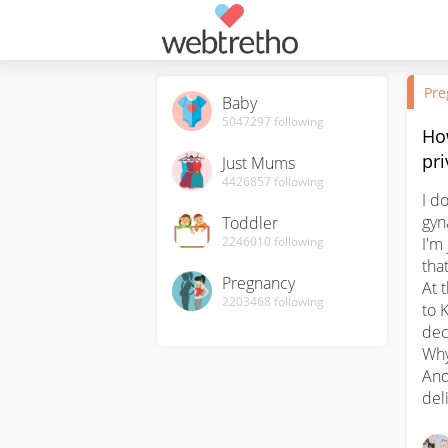
Pre
Baby
5047297
following
Ho
pri
Just Mums
4426857
following
I d
gyn
Toddler
2246010
following
I'm
tha
Pregnancy
At 
2203468
following
to 
dec
Why
And
del