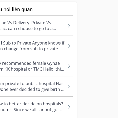
u hỏi liên quan
ae Vs Delivery. Private Vs
lic. can i choose to go to a
vate gynae at private clinic for
.
 Sub to Private Anyone knows if
an change from sub to private
during admission? Do i still ne...
y recommended female Gynae
m KK hospital or TMC Hello, this
 #1stimemom and can you share
..
m private to public hospital Has
one ever decided to give birth in
vate hospitals but ended...
 to better decide on hospitals?
mums. Since we all cannot go to
pital tours that usually ot...