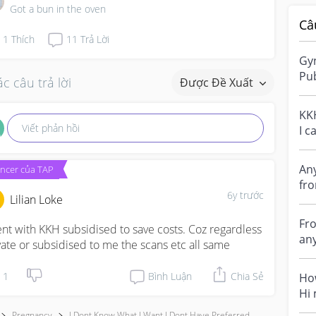
Got a bun in the oven
Câ
1
Thích
11
Trả Lời
Gyn
Pub
c câu trả lời
Được Đề Xuất
pri
ch..
KKH
Viết phản hồi
I c
An
encer của TAP
fro
6y trước
Lilian Loke
is
wit.
Fro
ent with KKH subsidised to save costs. Coz regardless 
any
vate or subsidised to me the scans etc all same
pri
1
Bình Luận
Chia Sẻ
How
Hi 
hos
Pregnancy
I Dont Know What I Want I Dont Have Preferred