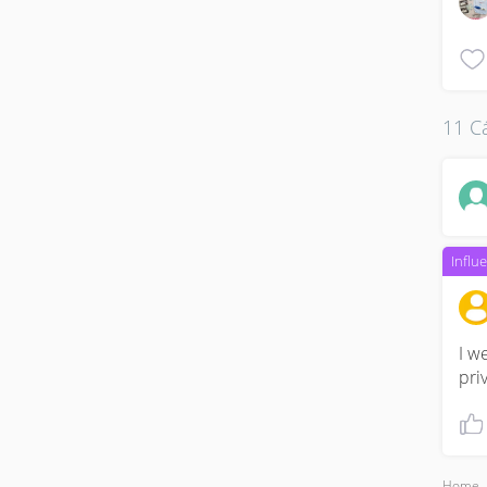
11 Cá
Influ
I w
pri
Home