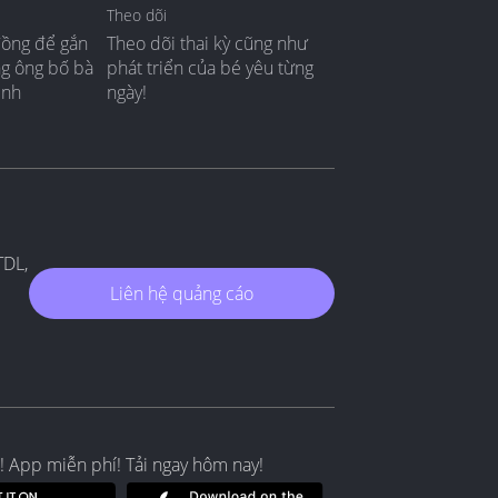
Theo dõi
đồng để gắn
Theo dõi thai kỳ cũng như
ng ông bố bà
phát triển của bé yêu từng
ình
ngày!
TDL,
Liên hệ quảng cáo
! App miễn phí! Tải ngay hôm nay!