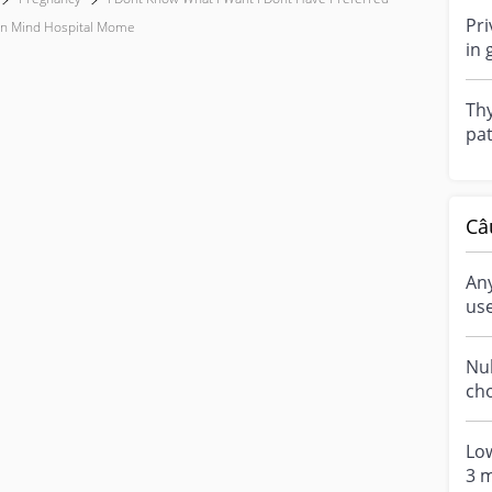
Pri
In Mind Hospital Mome
in 
her
Thy
pat
a g
whe
Câ
An
us
Nuh
choo
las
tec
Lo
3 m