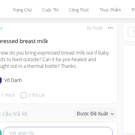
Trang Chủ
Cuộc Thi
Công Thức
Thực Phẩm
T
by
6y Trước
pressed breast milk
 how do you bring expressed breast milk out if baby 
ds to feed outside? Can it be pre-heated and 
ught out in a thermal bottle? Thanks.
Vô Danh
1
Thích
2
Trả Lời
 câu trả lời
Được Đề Xuất
Viết phản hồi