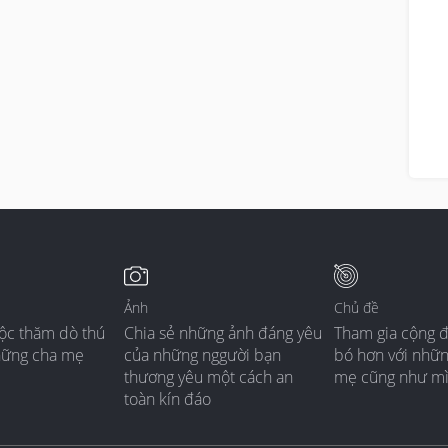
Ảnh
Chủ đề
ộc thăm dò thú
Chia sẻ những ảnh đáng yêu
Tham gia cộng 
hững cha mẹ
của những nggười bạn
bó hơn với nhữ
thương yêu một cách an
mẹ cũng như m
toàn kín đáo