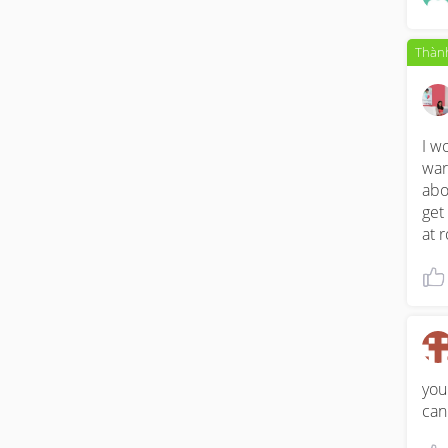
Thành
I w
war
abo
get
at 
you
can