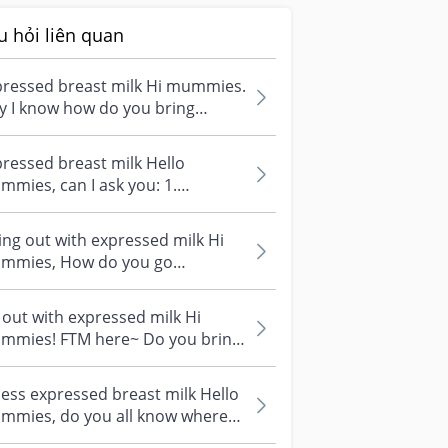
u hỏi liên quan
pressed breast milk Hi mummies.
y I know how do you bring
ressed breast milk when out?
yo...
ressed breast milk Hello
mies, can I ask you: 1.
ressed breast milk, stored in
 fridge,...
ng out with expressed milk Hi
s, How do you go
pping/ go out with your baby
h expres...
out with expressed milk Hi
 FTM here~ Do you bring
pressed milk when you go out?
...
ess expressed breast milk Hello
mmies, do you all know where
 can donate our excess