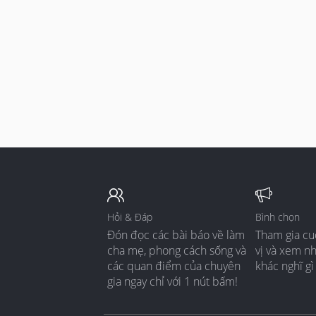
Hỏi & Đáp
Bình chọn
Đón đọc các bài báo về làm
Tham gia cu
cha mẹ, phong cách sống và
vị và xem n
các quan điểm của chuyên
khác nghĩ gì
gia ngay chỉ với 1 nút bấm!