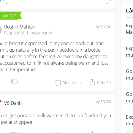
Câ
 viên VIP
Ex
Roshni Mahtani
6y trước
Ma
Founder of theAsianparent
exp
ould bring it expressed in my cooler pack out  and 
Do 
Exp
m it up naturally in the sun / outdoors in a bottle 
mum
ut 15 mins before feeding. Allowed my daughter to 
Exp
 accustomed to milk not always being warm and just 
the
room temperature
Goi
mummie
Bình Luận
Chia Sẻ
sho
wit
Go 
mummies!
6y trước
Vô Danh
ex
How
 can get portable milk warmer. there's a few kind you 
Exc
 get at shoppee.
mu
we