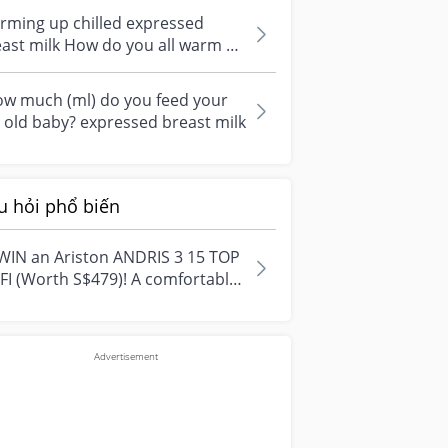
ressed...
rming up chilled expressed
ast milk How do you all warm up
lled expressed breast milk and
..
ow much (ml) do you feed your
old baby? expressed breast milk
u hỏi phổ biến
WIN an Ariston ANDRIS 3 15 TOP
FI (Worth S$479)! A comfortable
e starts with everyday
ment...