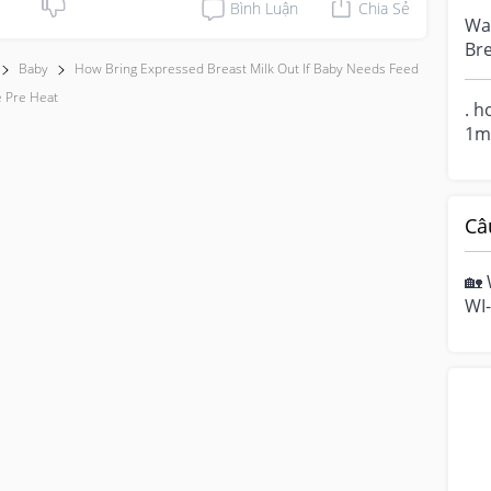
Bình Luận
Chia Sẻ
exp
Wa
Bre
Baby
How Bring Expressed Breast Milk Out If Baby Needs Feed
chi
ho.
e Pre Heat
. h
1m 
Câ
🏡 
WI-
hom
mo