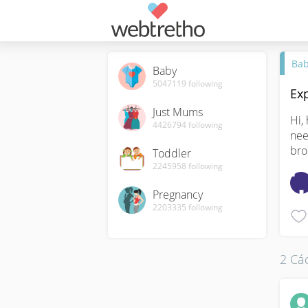
Ba
Baby
5047119
following
Ex
Just Mums
Hi,
4426794
following
nee
bro
Toddler
2245958
following
Pregnancy
2203335
following
2 Các