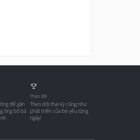
Theo dõi
đồng để gắn
Theo dõi thai kỳ cũng như
ng ông bố bà
phát triển của bé yêu từng
ình
ngày!