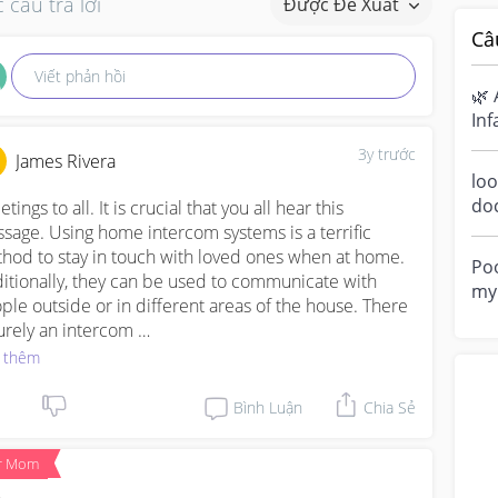
 câu trả lời
Được Đề Xuất
Câ
Viết phản hồi
🌿 
Inf
Ha
3y trước
James Rivera
sen
loo
do
tings to all. It is crucial that you all hear this 
a m
sage. Using home intercom systems is a terrific 
ove
hod to stay in touch with loved ones when at home. 
Poo
itionally, they can be used to communicate with 
my 
ple outside or in different areas of the house. There 
“di
is surely an intercom 
ps://www.intrasonictechnology.com/
  system for your 
 thêm
e given the variety of sizes and designs available.
Bình Luận
Chia Sẻ
r Mom