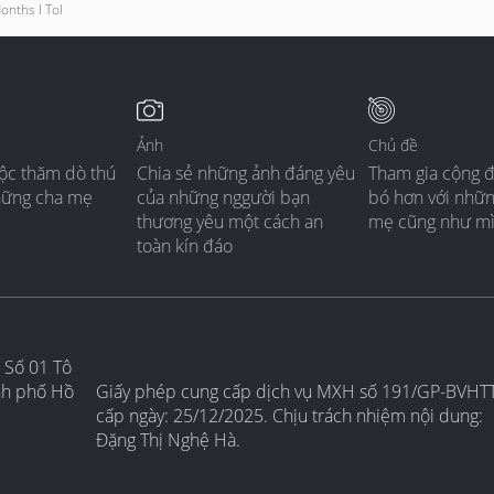
nths I Tol
Ảnh
Chủ đề
ộc thăm dò thú
Chia sẻ những ảnh đáng yêu
Tham gia cộng 
hững cha mẹ
của những nggười bạn
bó hơn với nhữ
thương yêu một cách an
mẹ cũng như m
toàn kín đáo
 Số 01 Tô
nh phố Hồ
Giấy phép cung cấp dịch vụ MXH số 191/GP-BVHT
cấp ngày: 25/12/2025. Chịu trách nhiệm nội dung:
Đặng Thị Nghệ Hà.