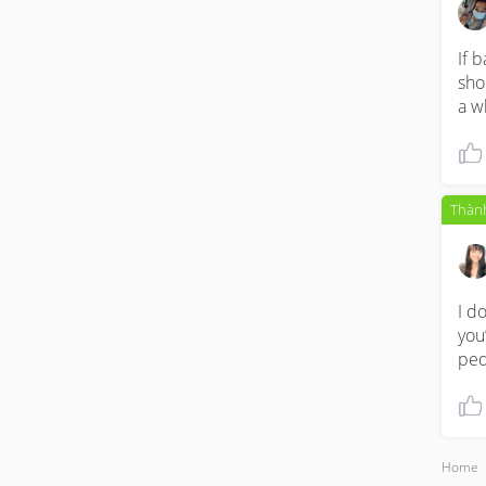
If 
sho
a w
Thành
I do
you
ped
Home