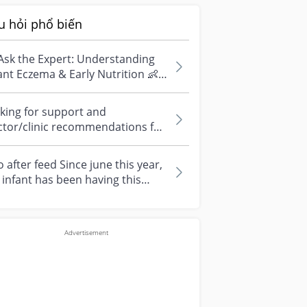
u hỏi phổ biến
Ask the Expert: Understanding
ant Eczema & Early Nutrition 👶
ve questions about eczema,
si...
king for support and
ctor/clinic recommendations for
edical abortion i'm feeling really
r...
 after feed Since june this year,
infant has been having this
arrhoea” episode three times....