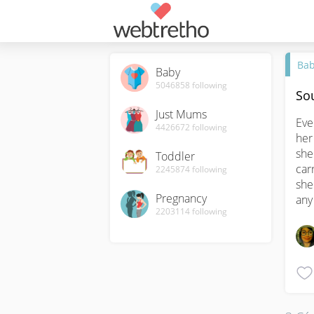
Ba
Baby
5046858
following
So
Just Mums
Eve
4426672
following
her
she
Toddler
car
2245874
following
she 
Pregnancy
any
2203114
following