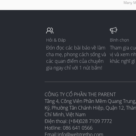
Many Mo
Hỏi & Đáp
Bình chọn
Đón đọc các bài báo về làm
Tham gia cu
cha mẹ, phong cách sống và
vị và xem n
các quan điểm của chuyên
khác nghĩ gì
gia ngay chỉ với 1 nút bấm!
CÔNG TY CỔ PHẦN THE PARENT
Tầng 4, Công Viên Phần Mềm Quang Trung,
Ký, Phường Tân Chánh Hiệp, Quận 12, Thà
Chí Minh, Việt Nam
Điện thoại: (+84)028 7109 7772
Hotline: 086 641 0566
Email:
info@webtretho.com