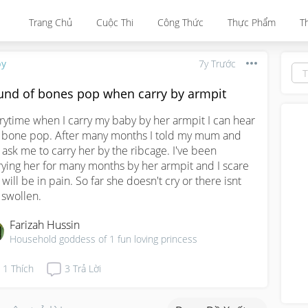
Trang Chủ
Cuộc Thi
Công Thức
Thực Phẩm
T
by
7y Trước
und of bones pop when carry by armpit
rytime when I carry my baby by her armpit I can hear 
 bone pop. After many months I told my mum and 
 ask me to carry her by the ribcage. I've been 
rying her for many months by her armpit and I scare 
will be in pain. So far she doesn't cry or there isnt 
 swollen.
Farizah Hussin
Household goddess of 1 fun loving princess
1
Thích
3
Trả Lời