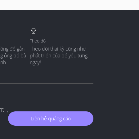
Theo dõi
đồng để gắn
Theo dõi thai kỳ cũng như
ng ông bố bà
phát triển của bé yêu từng
ình
ngày!
TDL,
Liên hệ quảng cáo