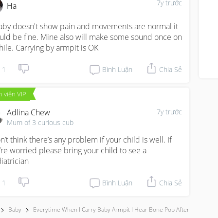
7y trước
Ha
baby doesn't show pain and movements are normal it 
uld be fine. Mine also will make some sound once on 
hile. Carrying by armpit is OK
1
Bình Luận
Chia Sẻ
 viên VIP
Adlina Chew
7y trước
Mum of 3 curious cub
n’t think there’s any problem if your child is well. If 
’re worried please bring your child to see a 
iatrician
1
Bình Luận
Chia Sẻ
Baby
Everytime When I Carry Baby Armpit I Hear Bone Pop After