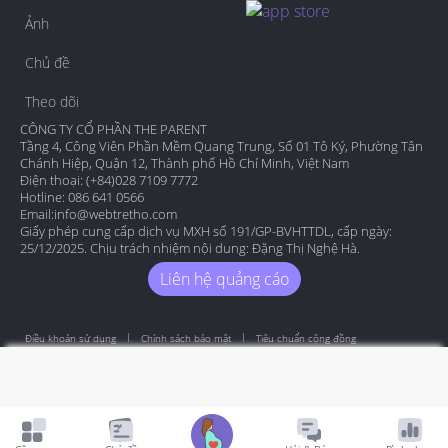
Ảnh
Chủ đề
Theo dõi
CÔNG TY CỔ PHẦN THE PARENT
Tầng 4, Công Viên Phần Mềm Quang Trung, Số 01 Tô Ký, Phường Tân
Chánh Hiệp, Quận 12, Thành phố Hồ Chí Minh, Việt Nam
Điện thoại: (+84)028 7109 7772
Hotline: 086 641 0566
Email:
info@webtretho.com
Giấy phép cung cấp dịch vụ MXH số 191/GP-BVHTTDL, cấp ngày:
25/12/2025. Chịu trách nhiệm nội dung: Đặng Thị Nghệ Hà.
Liên hệ quảng cáo
Điều khoản sử dụng
Chính sách bảo mật
Tiêu chuẩn cộng đồng
Copyright by Webtretho 2006.