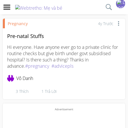
Pregnancy
4y Trước
Pre-natal Stuffs
Hi everyone. Have anyone ever go to a private clinic for 
routine checks but give birth under govt subsidised 
hospital? Is there such a thing? Thanks in 
advance.
#pregnancy
#advicepls
Vô Danh
3
Thích
1
Trả Lời