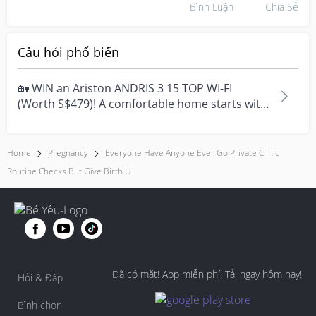
Bình Luận
Chia Sẻ
Câu hỏi phổ biến
🏡 WIN an Ariston ANDRIS 3 15 TOP WI-FI
(Worth S$479)! A comfortable home starts with
everyday moment...
Home
Pregnancy
Everyone Have Anyone Ever Go Private Clinic
Routine Checks But Give Birth U
Đã có mặt! App miễn phí! Tải ngay hôm nay!
Hỏi & Đáp
Bình chọn