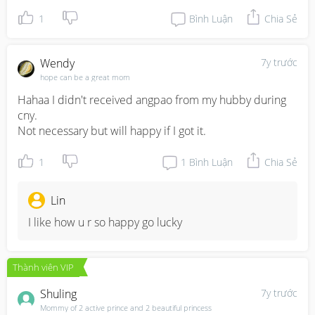
1
Bình Luận
Chia Sẻ
Wendy
7y trước
hope can be a great mom
Hahaa I didn't received angpao from my hubby during 
cny. 

Not necessary but will happy if I got it.
1
1
Bình Luận
Chia Sẻ
Lin
I like how u r so happy go lucky
Thành viên VIP
Shuling
7y trước
Mommy of 2 active prince and 2 beautiful princess