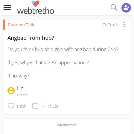
Random Talk
7y Trước
Angbao from hub?
Do you think hub shld give wife ang bao during CNY?

If yes, why is that so? An appreciation ?

If no, why?
Lin
just me
Thích
17
Trả Lời