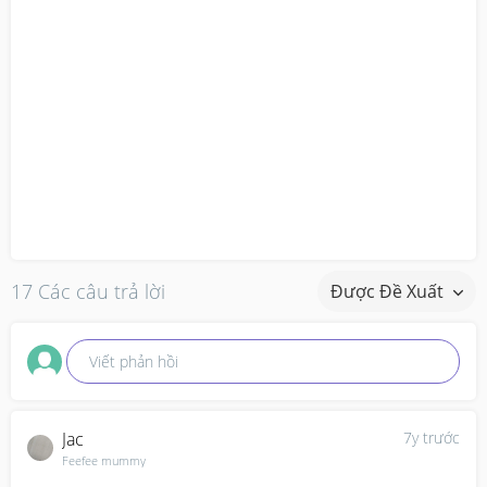
17 Các câu trả lời
Được Đề Xuất
Viết phản hồi
Jac
7y trước
Feefee mummy