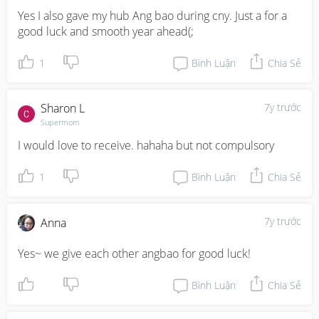
Yes I also gave my hub Ang bao during cny. Just a for a 
good luck and smooth year ahead(;
1
Bình Luận
Chia Sẻ
Sharon L
7y trước
Supermom
I would love to receive. hahaha but not compulsory
1
Bình Luận
Chia Sẻ
7y trước
Anna
Yes~ we give each other angbao for good luck!
Bình Luận
Chia Sẻ