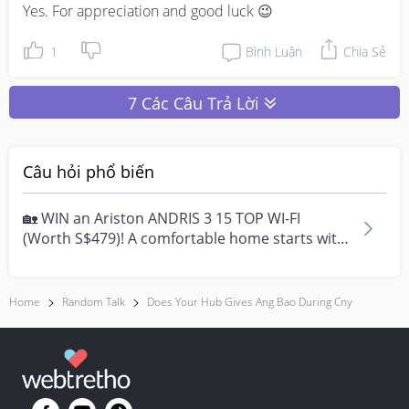
Yes. For appreciation and good luck 😉
1
Bình Luận
Chia Sẻ
7 Các Câu Trả Lời
Câu hỏi phổ biến
🏡 WIN an Ariston ANDRIS 3 15 TOP WI-FI
(Worth S$479)! A comfortable home starts with
everyday moment...
Home
Random Talk
Does Your Hub Gives Ang Bao During Cny