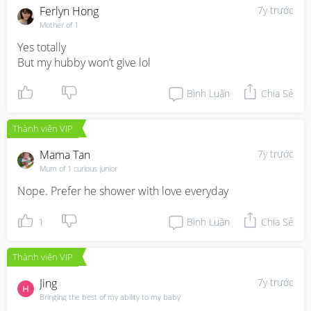
Ferlyn Hong
7y trước
Mother of 1
Yes totally

But my hubby won’t give lol
Bình Luận
Chia Sẻ
Thành viên VIP
Mama Tan
7y trước
Mum of 1 curious junior
Nope. Prefer he shower with love everyday
1
Bình Luận
Chia Sẻ
Thành viên VIP
Jing
7y trước
Bringing the best of my ability to my baby