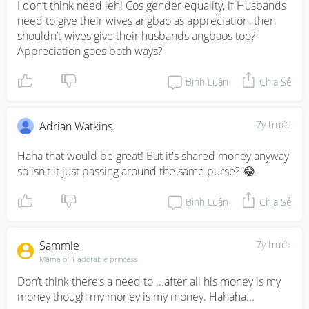
I don’t think need leh! Cos gender equality, if Husbands 
need to give their wives angbao as appreciation, then 
shouldn’t wives give their husbands angbaos too? 
Appreciation goes both ways?
Bình Luận
Chia Sẻ
7y trước
Adrian Watkins
Haha that would be great! But it's shared money anyway 
so isn't it just passing around the same purse? 😂
Bình Luận
Chia Sẻ
Sammie
7y trước
Mama of 1 adorable princess
Don’t think there’s a need to ...after all his money is my 
money though my money is my money. Hahaha...