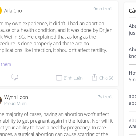
9mo trước
Câ
Aila Cho
m my own experience, it didn’t. I had an abortion 
Ab
ause of a health condition, and it was done by Dr Jen 
ju
k Wei in SG. He explained that as long as the 
wh
cedure is done properly and there are no 
unw
Abo
lications like infection, it shouldn’t affect fertility.

kno
abo
ryone’s situation is different, but medically, an 
 thêm
rtion doesn’t usually impact your ability to get 
Ho
nant in the future. If you’re worried, it’s worth 
Bình Luận
Chia Sẻ
Si
cking with a doctor so they can look at your specific 
lth background.
abo
Wynn Loon
7y trước
ab
Proud Mum
the majority of cases, having an abortion won't affect 
abo
 ability to get pregnant again in the future. Nor will it 
wan
ect your ability to have a healthy pregnancy. In rare 
tances, a surgical abortion can cause scarring of the 