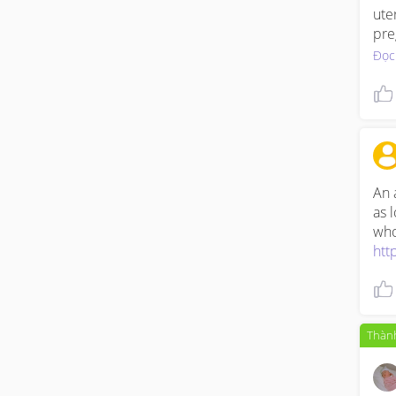
ute
pre
Đọc
An 
as 
htt
Thành