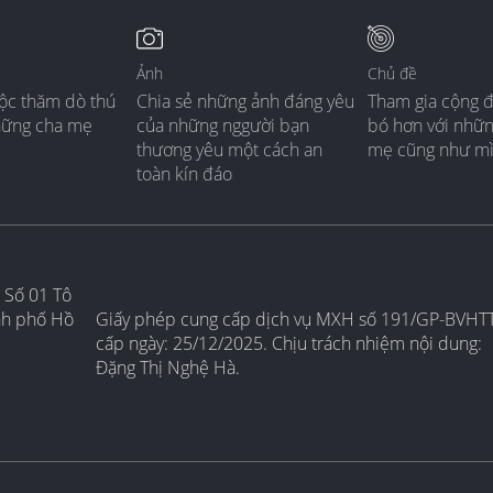
Ảnh
Chủ đề
ộc thăm dò thú
Chia sẻ những ảnh đáng yêu
Tham gia cộng 
hững cha mẹ
của những nggười bạn
bó hơn với nhữ
thương yêu một cách an
mẹ cũng như m
toàn kín đáo
 Số 01 Tô
nh phố Hồ
Giấy phép cung cấp dịch vụ MXH số 191/GP-BVHT
cấp ngày: 25/12/2025. Chịu trách nhiệm nội dung:
Đặng Thị Nghệ Hà.