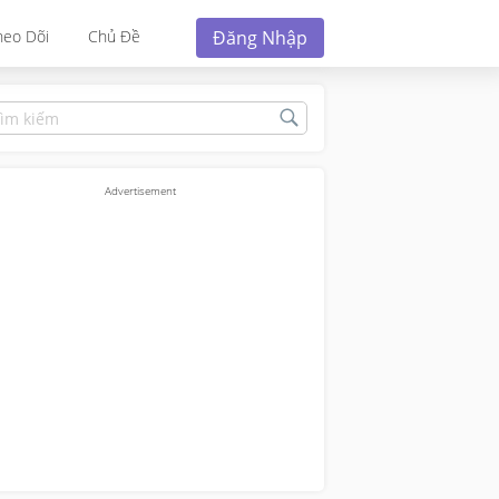
Đăng Nhập
heo Dõi
Chủ Đề