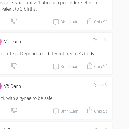
weakens your body. 1 abortion procedure effect is 
ivalent to 3 births.
Bình Luận
Chia Sẻ
7y trước
Vô Danh
e or less. Depends on different people’s body
Bình Luận
Chia Sẻ
7y trước
Vô Danh
ck with a gynae to be safe
Bình Luận
Chia Sẻ
7y trước