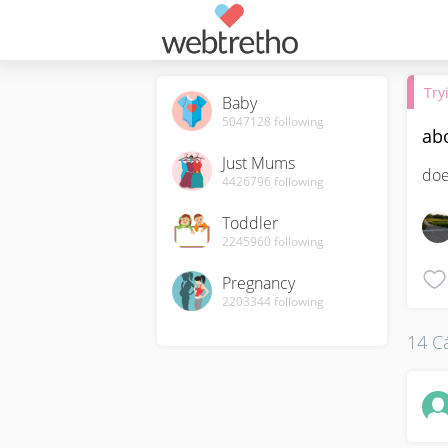
Try
Baby
5047128
following
ab
Just Mums
doe
4426796
following
Toddler
2245960
following
Pregnancy
2203344
following
14 Cá