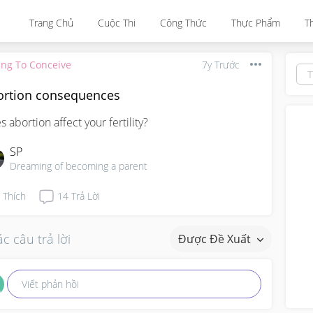
Trang Chủ
Cuộc Thi
Công Thức
Thực Phẩm
T
ing To Conceive
7y Trước
ortion consequences
s abortion affect your fertility?
SP
Dreaming of becoming a parent
Thích
14
Trả Lời
c câu trả lời
Được Đề Xuất
Viết phản hồi