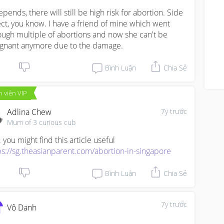
epends, there will still be high risk for abortion. Side 
ect, you know. I have a friend of mine which went 
ough multiple of abortions and now she can't be 
gnant anymore due to the damage.
Bình Luận
Chia Sẻ
 viên VIP
Adlina Chew
7y trước
Mum of 3 curious cub
ps://sg.theasianparent.com/abortion-in-singapore
Bình Luận
Chia Sẻ
7y trước
Vô Danh