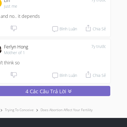
Lin
just me
 and no.. it depends
Bình Luận
Chia Sẻ
Ferlyn Hong
7y trước
Mother of 1
’t think so
Bình Luận
Chia Sẻ
4 Các Câu Trả Lời
Trying To Conceive
Does Abortion Affect Your Fertility