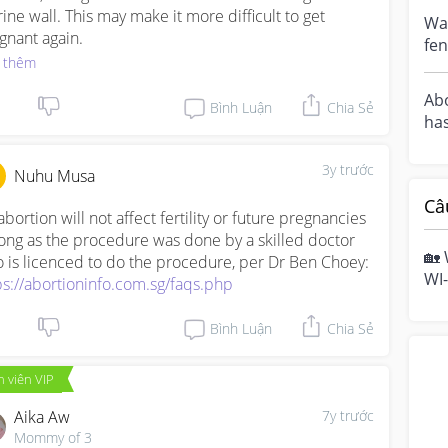
rine wall. This may make it more difficult to get 
Wa
gnant again.
fe
 thêm
you
fo..
Abo
Bình Luận
Chia Sẻ
ha
lon
adm
3y trước
Nuhu Musa
Câ
abortion will not affect fertility or future pregnancies 
long as the procedure was done by a skilled doctor 
🏡 
who is licenced to do the procedure, per Dr Ben Choey: 
WI-
ps://abortioninfo.com.sg/faqs.php
hom
mo
Bình Luận
Chia Sẻ
 viên VIP
Aika Aw
7y trước
Mommy of 3