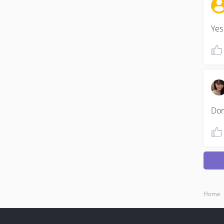
Yes
Don
Home