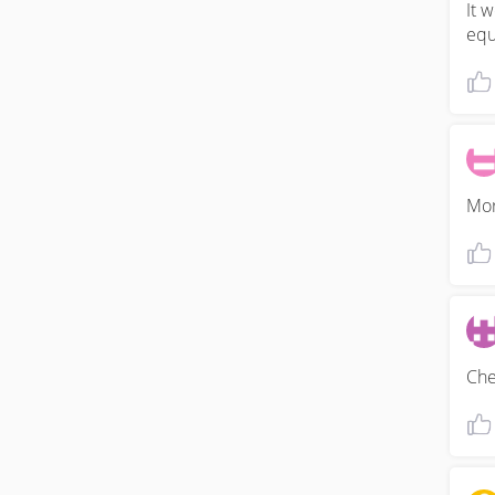
It 
equ
Mor
Che