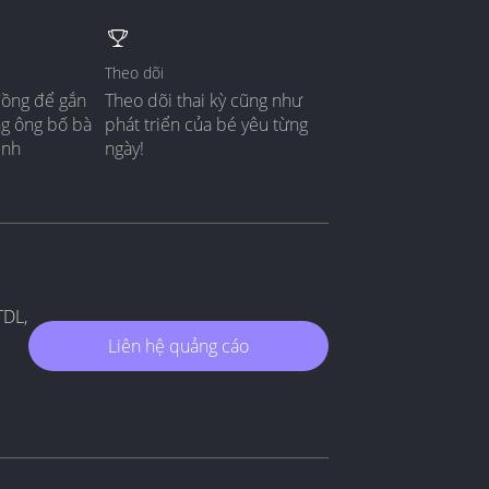
Theo dõi
đồng để gắn
Theo dõi thai kỳ cũng như
ng ông bố bà
phát triển của bé yêu từng
ình
ngày!
TDL,
Liên hệ quảng cáo