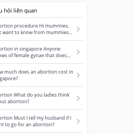
u hỏi liên quan
ortion procedure Hi mummies,
st want to know from mummies
o had abortion before due to
ante...
rtion in singapore Anyone
ws of female gynae that does
rtion? Thanks.
w much does an abortion cost in
ngapore?
rtion What do you ladies think
out abortion?
rtion Must I tell my husband if I
t to go for an abortion?