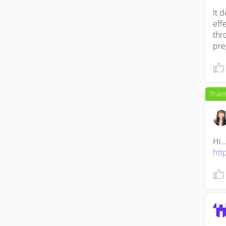
It d
eff
thr
pre
Thành
htt