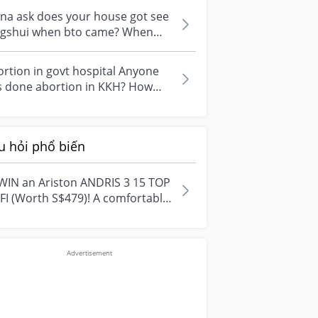
na ask does your house got see
ngshui when bto came? When
 have do the abortion baby will
.
rtion in govt hospital Anyone
s done abortion in KKH? How
g is the process and were you
i...
u hỏi phổ biến
WIN an Ariston ANDRIS 3 15 TOP
FI (Worth S$479)! A comfortable
e starts with everyday
ment...