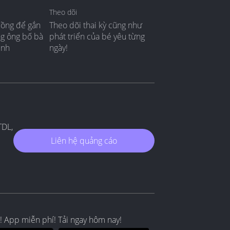
Theo dõi
đồng để gắn
Theo dõi thai kỳ cũng như
ng ông bố bà
phát triển của bé yêu từng
ình
ngày!
TDL,
Liên hệ quảng cáo
! App miễn phí! Tải ngay hôm nay!