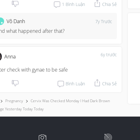
“di
1
Bình Luận
Chia Sẻ
Vô Danh
7y Trước
nd what happened after that?
6y trước
Anna
ter check with gynae to be safe
Bình Luận
Chia Sẻ
Pregnancy
Cervix Was Checked Monday I Had Dark Brown
ge Yesterday Today Today