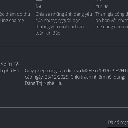
Ảnh
Chủ đề
ộc thăm dò thú
Chia sẻ những ảnh đáng yêu
Tham gia cộng 
hững cha mẹ
của những nggười bạn
bó hơn với nhữ
thương yêu một cách an
mẹ cũng như m
toàn kín đáo
 Số 01 Tô
nh phố Hồ
Giấy phép cung cấp dịch vụ MXH số 191/GP-BVHT
cấp ngày: 25/12/2025. Chịu trách nhiệm nội dung:
Đặng Thị Nghệ Hà.
Đã có mặt