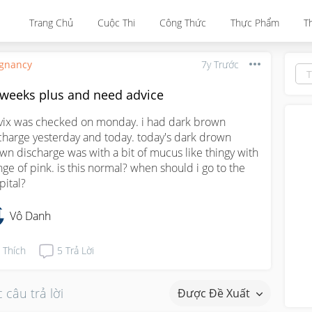
Trang Chủ
Cuộc Thi
Công Thức
Thực Phẩm
T
gnancy
7y Trước
 weeks plus and need advice
vix was checked on monday. i had dark brown 
charge yesterday and today. today's dark drown 
wn discharge was with a bit of mucus like thingy with 
inge of pink. is this normal? when should i go to the 
pital?
Vô Danh
Thích
5
Trả Lời
 câu trả lời
Được Đề Xuất