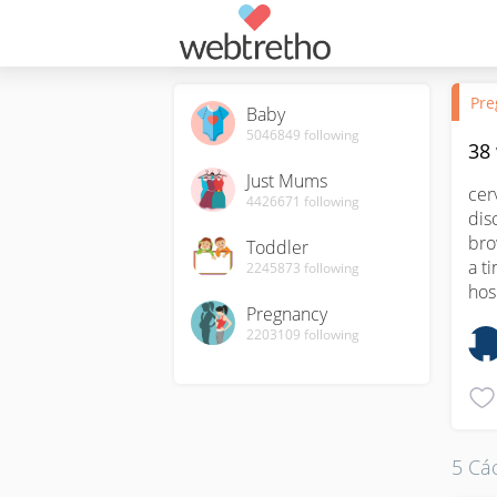
Pre
Baby
5046849
following
38
Just Mums
cer
4426671
following
dis
bro
Toddler
a t
2245873
following
hos
Pregnancy
2203109
following
5 Các