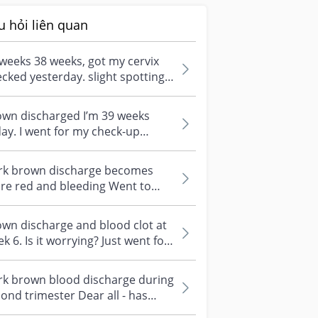
u hỏi liên quan
weeks 38 weeks, got my cervix
cked yesterday. slight spotting
ay, dark brown in colour. is...
own discharged I’m 39 weeks
ay. I went for my check-up
terday, and the doctor checked
cer...
rk brown discharge becomes
re red and bleeding Went to
h a&e yesterday due to brown
charge...
wn discharge and blood clot at
k 6. Is it worrying? Just went for
 count check this week an...
rk brown blood discharge during
ond trimester Dear all - has
yone experienced dark brown