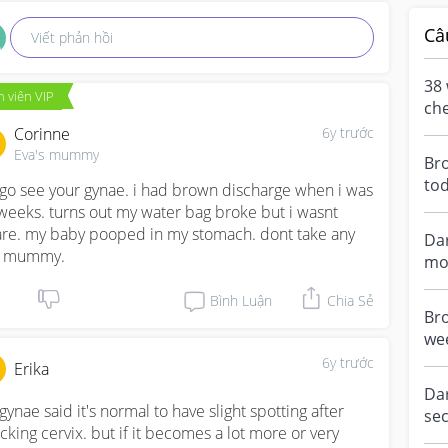
Câ
Viết phản hồi
38 
 viên VIP
che
tod
Corinne
6y trước
Eva's mummy
Br
tod
 go see your gynae. i had brown discharge when i was 
yes
weeks. turns out my water bag broke but i wasnt 
my 
re. my baby pooped in my stomach. dont take any 
Da
k mummy.
mo
nu
Bình Luận
Chia Sẻ
dis
Bro
wee
HCG
6y trước
Erika
Da
gynae said it's normal to have slight spotting after 
sec
cking cervix. but if it becomes a lot more or very 
an