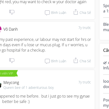
ght red, you may want to check w your doctor again
blo
Spo
a 
Bình Luận
Chia Sẻ
dar
Ble
7y trước
Vô Danh
mu
yes
 my past experience, ur labour may not start for hrs or 
che
n days even if u lose ur mucus plug. If u r worries, u 
Câ
 go hospital for a checkup.
Bình Luận
Chia Sẻ
🌿 
Inf
Ha
 viên VIP
sen
loo
Meycong
7y trước
do
Queen bee of 1 adventurous boy
a m
happened to me before.  but i just go to see my gynae 
ove
Poo
  better be safe :)
my 