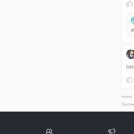
a
bet
Home
Dischar