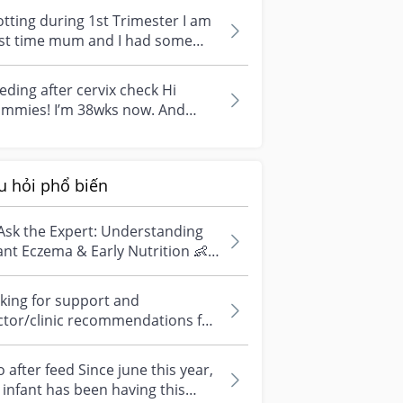
o...
tting during 1st Trimester I am
1st time mum and I had some
k brown discharge (just a bit) a...
eding after cervix check Hi
mmies! I’m 38wks now. And
terday my doctor did a cervix
ck an...
u hỏi phổ biến
Ask the Expert: Understanding
ant Eczema & Early Nutrition 👶
ve questions about eczema,
si...
king for support and
ctor/clinic recommendations for
edical abortion i'm feeling really
r...
 after feed Since june this year,
infant has been having this