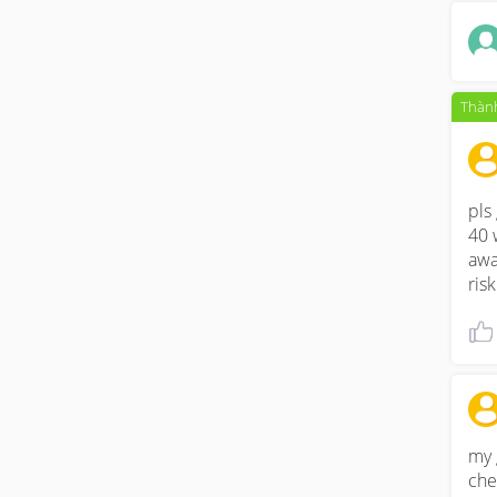
Thành
pls
40 
awa
ris
my 
che