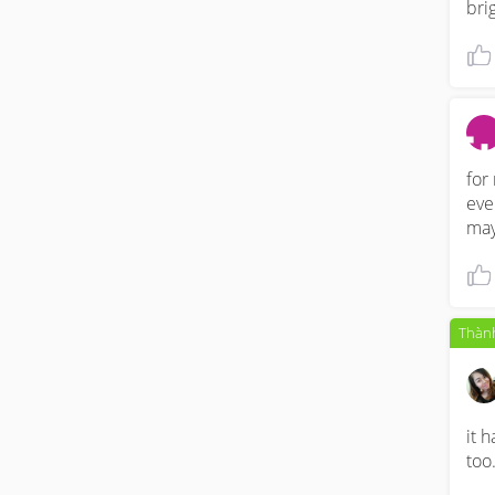
bri
for
eve
may
Thành
it 
too.