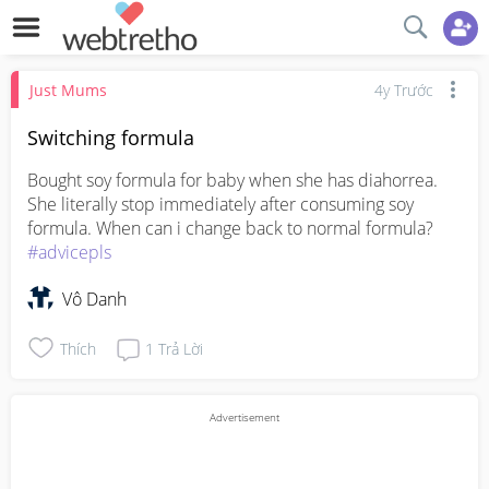
Just Mums
4y Trước
Switching formula
Bought soy formula for baby when she has diahorrea. 
She literally stop immediately after consuming soy 
formula. When can i change back to normal formula? 
#advicepls
Vô Danh
Thích
1
Trả Lời