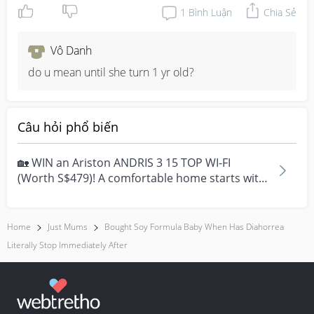
1
Bình Luận
Chia Sẻ
Vô Danh
do u mean until she turn 1 yr old?
Câu hỏi phổ biến
🏡 WIN an Ariston ANDRIS 3 15 TOP WI-FI
(Worth S$479)! A comfortable home starts with
everyday moment...
Home
Just Mums
Bought Soy Formula Baby When Has Diahorrea
Literally Stop Immediately After