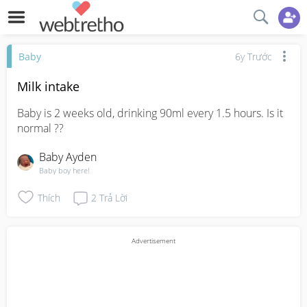
Baby
6y Trước
Milk intake
Baby is 2 weeks old, drinking 90ml every 1.5 hours. Is it 
normal ??
Baby Ayden
Baby boy here!
Thích
2
Trả Lời