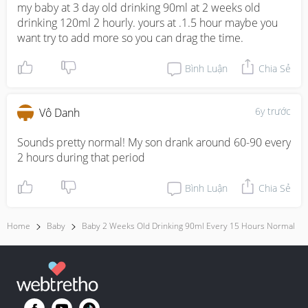
my baby at 3 day old drinking 90ml at 2 weeks old 
drinking 120ml 2 hourly. yours at .1.5 hour maybe you 
want try to add more so you can drag the time.
Bình Luận
Chia Sẻ
6y trước
Vô Danh
Sounds pretty normal! My son drank around 60-90 every 
2 hours during that period
Bình Luận
Chia Sẻ
Home
Baby
Baby 2 Weeks Old Drinking 90ml Every 15 Hours Normal