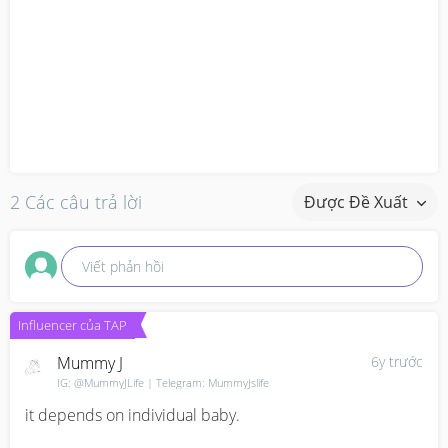
2 Các câu trả lời
Được Đề Xuất
Viết phản hồi
Influencer của TAP
Mummy J
6y trước
IG: @MummyJLife | Telegram: MummyJslife
it depends on individual baby. 
