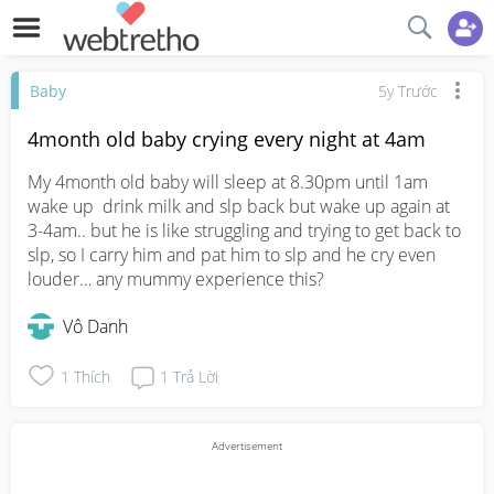
Baby
5y Trước
4month old baby crying every night at 4am
My 4month old baby will sleep at 8.30pm until 1am 
wake up  drink milk and slp back but wake up again at 
3-4am.. but he is like struggling and trying to get back to 
slp, so I carry him and pat him to slp and he cry even 
louder… any mummy experience this?
Vô Danh
1
Thích
1
Trả Lời