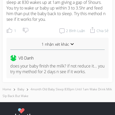
sleep at 830 wakes up at 1am giving a gap of 5hours. 
You try to wake ur baby up within 3 to 3.5hr and feed 
him than put the baby back to sleep. Try this method n 
see if it works for you.
1
2
Bình Luận
Chia Sẻ
1 nhận xét khác
Vô Danh
does your baby finish the milk? if not reduce it... you 
try my method for 2 days n see if it works.
Home
Baby
4month Old Baby Sleep 830pm Until 1am Wake Drink Milk
Slp Back But Wake