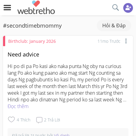
#secondtimebmommy
Hỏi & Đáp
Birthclub: January 2026
11mo Trước
Need advice
Hi po di pa Po kasi ako naka punta Ng oby na curious 
lang Po ako kung paano ako mag start Ng counting sa 
days Ng pagbubuntis ko kasi Po, my period Po is every 
last week of the month then last March this yr Po Ng 3rd 
week I got my last sex in my partner then starting then 
Hindi npo ako dinatnan Ng period ko sa last week Ng 
March until today Po. 

Đọc thêm
So what date ba dapt ako mag start Ng count?

4
Thích
2
Trả Lời
#askmommies
#PRENATAL
Đã trả lời
1t trước
bởi
Vô danh