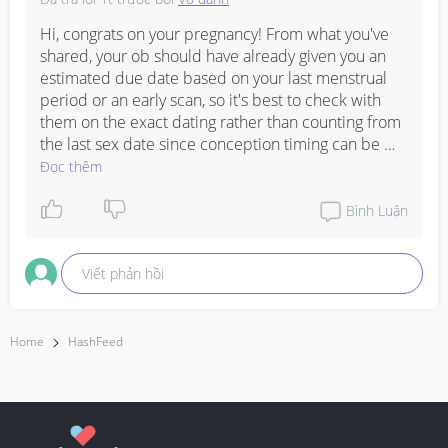
#AskingAsAMom
#Needadvice
Hi, congrats on your pregnancy! From what you've 
#pregnancy
shared, your ob should have already given you an 
#midwife
estimated due date based on your last menstrual 
#secondtimebmommy
period or an early scan, so it's best to check with 
#ADVICE
them on the exact dating rather than counting from 
#ObyAdvice
the last sex date since conception timing can be 
#MOMMIESANDBABY
tricky to pinpoint. If you haven't gotten a clear 
Đọc thêm
answer from your ob yet, do ask them directly at 
your next visit because they'll have the most 
Bình Luận
accurate way to count your weeks based on your 
cycle and any scans done.
Viết phản hồi
Home
HashFeed