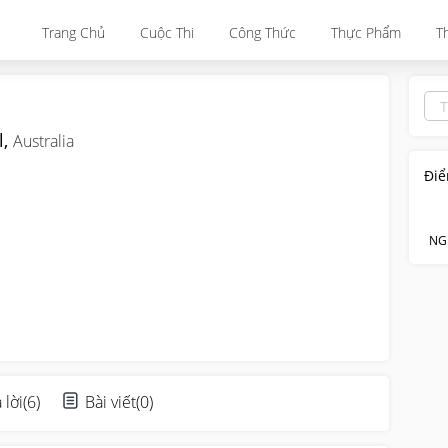
Trang Chủ
Cuộc Thi
Công Thức
Thực Phẩm
T
l,
Australia
Điể
NG
 lời
(
6
)
Bài viết
(
0
)