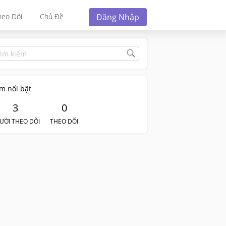
Đăng Nhập
heo Dõi
Chủ Đề
m nổi bật
3
0
ƯỜI THEO DÕI
THEO DÕI