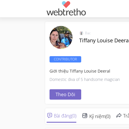
Bạc
Tiffany Louise Deera
CONTRIBUTOR
Giới thiệu Tiffany Louise Deeral
Domestic diva of 5 handsome magician
Theo Dõi
Bài đăng
(
0
)
Trả
Kỷ niệm
(
0
)