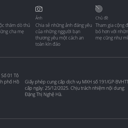
Ảnh
Chủ đề
ộc thăm dò thú
Chia sẻ những ảnh đáng yêu
Tham gia cộng 
hững cha mẹ
của những nggười bạn
bó hơn với nhữ
thương yêu một cách an
mẹ cũng như m
toàn kín đáo
 Số 01 Tô
nh phố Hồ
Giấy phép cung cấp dịch vụ MXH số 191/GP-BVHT
cấp ngày: 25/12/2025. Chịu trách nhiệm nội dung:
Đặng Thị Nghệ Hà.