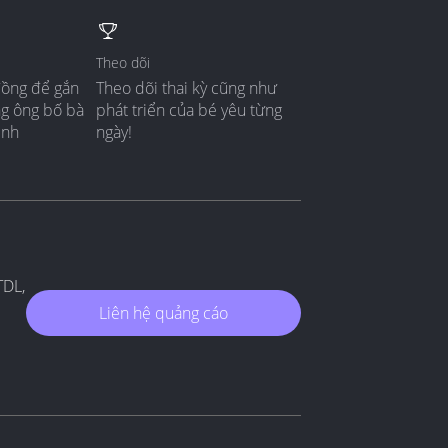
Theo dõi
đồng để gắn
Theo dõi thai kỳ cũng như
ng ông bố bà
phát triển của bé yêu từng
ình
ngày!
TDL,
Liên hệ quảng cáo